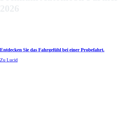
2026
Lucid steht für die perfekte Verbindung aus Innovation, Design und
nachhaltiger Performance. Jedes Fahrzeug ist ein Statement: kraftvolle
Elektromotoren, beeindruckende Reichweite und ein Innenraum, der
Luxus neu definiert. Doch Lucid bewegt nicht nur Menschen - Lucid
bewegt Gedanken.
Entdecken Sie das Fahrgefühl bei einer Probefahrt.
Zu Lucid