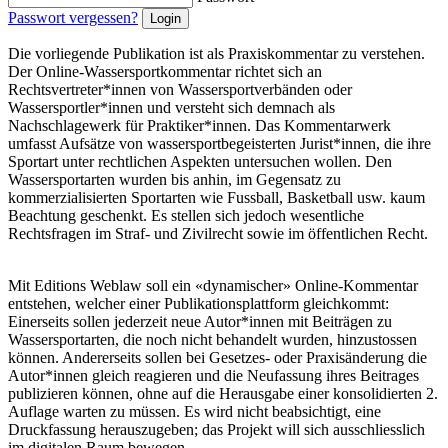
Passwort vergessen?
Die vorliegende Publikation ist als Praxiskommentar zu verstehen.
Der Online-Wassersportkommentar richtet sich an
Rechtsvertreter*innen von Wassersportverbänden oder
Wassersportler*innen und versteht sich demnach als
Nachschlagewerk für Praktiker*innen. Das Kommentarwerk
umfasst Aufsätze von wassersportbegeisterten Jurist*innen, die ihre
Sportart unter rechtlichen Aspekten untersuchen wollen. Den
Wassersportarten wurden bis anhin, im Gegensatz zu
kommerzialisierten Sportarten wie Fussball, Basketball usw. kaum
Beachtung geschenkt. Es stellen sich jedoch wesentliche
Rechtsfragen im Straf- und Zivilrecht sowie im öffentlichen Recht.
Mit Editions Weblaw soll ein «dynamischer» Online-Kommentar
entstehen, welcher einer Publikationsplattform gleichkommt:
Einerseits sollen jederzeit neue Autor*innen mit Beiträgen zu
Wassersportarten, die noch nicht behandelt wurden, hinzustossen
können. Andererseits sollen bei Gesetzes- oder Praxisänderung die
Autor*innen gleich reagieren und die Neufassung ihres Beitrages
publizieren können, ohne auf die Herausgabe einer konsolidierten 2.
Auflage warten zu müssen. Es wird nicht beabsichtigt, eine
Druckfassung herauszugeben; das Projekt will sich ausschliesslich
im digitalen Raum bewegen.