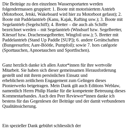
Die Beiträge zu den einzelnen Wassersportarten werden
folgendermassen gruppiert: 1. Boote mit motorisiertem Antrieb
(Motorboot, Jetski, Wakeboard wird hier zu Motorboot gefasst); 2.
Boote mit Paddelantrieb (Kanu, Kajak, Rafting usw.); 3. Boote mit
Segelantrieb (Segelschiff); 4. Bretter – die auch als Schiffe
bezeichnet werden – mit Segelantrieb (Windsurf bzw. Segelbretter,
Kitesurf bzw. Drachensegelbretter, Wingfoil usw.); 5. Bretter mit
Paddelantrieb (Stand Up Paddle [SUP]); 6. andere Gerätschaften
(Bungeesurfen; Aare-Böötle, Pumpfoil); sowie 7. hors catégorie
(Sporttauchen, Apnoetauchen und Sportfischen).
Ganz herzlich danke ich allen Autor*innen für ihre wertvolle
Mitarbeit. Sie haben sich dieser gemeinsamen Herausforderung
gestellt und mit ihrem persönlichen Einsatz und
erheblichem zeitlichem Engagement zum Gelingen dieses
Pionierwerks beigetragen. Mein Dank gilt auch Editions Weblaw,
namentlich Herrn Philip Hanke für die kompetente Betreuung dieses
Kommentarbandes. Auch den Peer Reviewer*innen danke ich
bestens für das Gegenlesen der Beiträge und der damit verbundenen
Qualitätssicherung.
Ein spezieller Dank gebührt schliesslich der