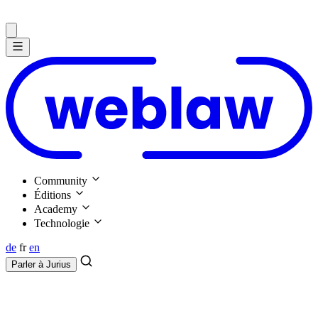
Community
Éditions
Academy
Technologie
de
fr
en
Parler à
Jurius