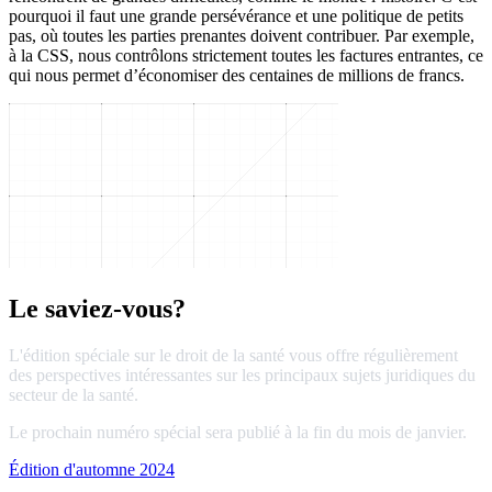
pourquoi il faut une grande persévérance et une politique de petits
pas, où toutes les parties prenantes doivent contribuer. Par exemple,
à la CSS, nous contrôlons strictement toutes les factures entrantes, ce
qui nous permet d’économiser des centaines de millions de francs.
Le saviez-vous?
L'édition spéciale sur le droit de la santé vous offre régulièrement
des perspectives intéressantes sur les principaux sujets juridiques du
secteur de la santé.
Le prochain numéro spécial sera publié à la fin du mois de janvier.
Édition d'automne 2024