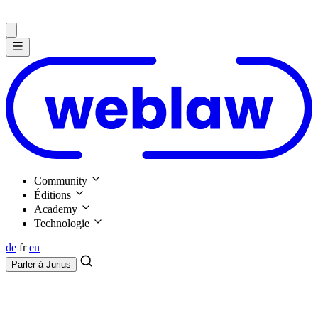
Community
Éditions
Academy
Technologie
de
fr
en
Parler à
Jurius