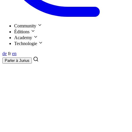
Community
Éditions
Academy
Technologie
de
fr
en
Parler à
Jurius