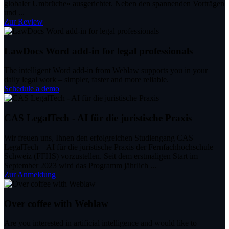
globaler Umbrüche» ausgerichtet. Neben den spannenden Vorträgen
und ...
Zur Review
LawDocs Word add-in for legal professionals
The intelligent Word add-in from Weblaw supports you in your
daily legal work – simpler, faster and more reliable.
Schedule a demo
CAS LegalTech - AI für die juristische Praxis
Wir freuen uns, Ihnen den erfolgreichen Studiengang CAS
LegalTech – AI für die juristische Praxis der Fernfachhochschule
Schweiz (FFHS) vorzustellen. Seit dem erstmaligen Start im
September 2023 wird das Programm jährlich ...
Zur Anmeldung
Over coffee with Weblaw
Are you interested in artificial intelligence and would like to