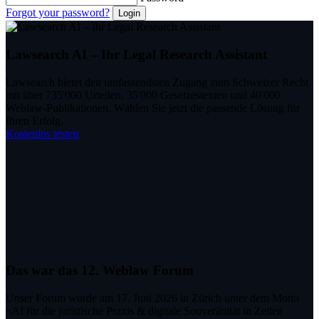
Forgot your password?
Lawsearch AI – Ihr Legal Research Assistant
Lawsearch bietet den umfassendsten Zugang zum Schweizer Recht
mit über 735'000 Urteilen, 35'000 Gesetzestexten und 40'000
Weblaw-Publikationen. Wählen Sie jetzt die passende Lösung für
Ihren Erfolg.
Kostenlos testen
Das war das 12. Weblaw Forum
Unser Forum wurde am 17. Juni 2026 in Zürich unter dem Motto
«AI für die juristische Praxis & digitale Souveränität in Zeiten