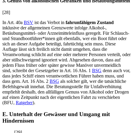
3. Genuss von alkoholischen Getränken und Betäubungsmitteln
[28]
In Art. 40a
BSV
ist das Verbot in
fahrunfähigem Zustand
inklusive der allgemeinen Grenzwerte infolge Alkohol-,
Betäubungsmittel- oder Arzneimitteleinfluss geregelt. Für Schlauch-
und Strandbootführer*innen gilt ebenfalls, wer ein Boot führt oder
sich an dieser Aufgabe beteiligt, fahrtüchtig sein muss. Diese
Auflage lässt sich freilich nicht damit umgehen, dass die
Verantwortung schlicht auf eine oder mehrere Personen verteilt, oder
aber stillschweigend ignoriert wird. Abgesehen davon, dass auf
jedem Fluss früher oder später gewisse Manöver unvermeidlich
sind, schreibt der Gesetzgeber in Art. 16 Abs. 1
BSG
denn auch vor,
dass jedes Schiff einen verantwortlichen Führer haben muss, und
dass gem. Art. 16 Abs. 2
BSG
als solcher gilt, wer die tatsächliche
Befehlsgewalt innehat. Die Beratungsstelle für Unfallverhütung
empfiehlt deshalb, den allfälligen Genuss von Alkohol oder Drogen
auf einen Zeitpunkt nach der eigentlichen Fahrt zu verschieben
(BFU,
Ratgeber
).
E. Unterhalt der Gewässer und Umgang mit
Hindernissen
[29]