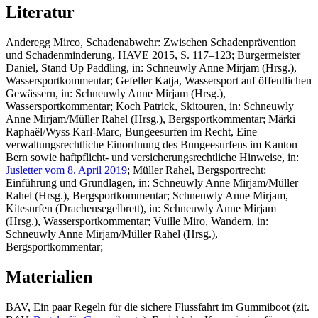
Literatur
Anderegg Mirco
, Schadenabwehr: Zwischen Schadenprävention
und Schadenminderung, HAVE 2015, S. 117–123;
Burgermeister
Daniel
, Stand Up Paddling, in: Schneuwly Anne Mirjam (Hrsg.),
Wassersportkommentar;
Gefeller Katja
, Wassersport auf öffentlichen
Gewässern, in: Schneuwly Anne Mirjam (Hrsg.),
Wassersportkommentar;
Koch Patrick
, Skitouren, in: Schneuwly
Anne Mirjam/Müller Rahel (Hrsg.), Bergsportkommentar
;
Märki
Raphaël/Wyss Karl-Marc
, Bungeesurfen im Recht, Eine
verwaltungsrechtliche Einordnung des Bungeesurfens im Kanton
Bern sowie haftpflicht- und versicherungsrechtliche Hinweise, in:
Jusletter vom 8. April 2019
;
Müller Rahel
, Bergsportrecht:
Einführung und Grundlagen, in: Schneuwly Anne Mirjam/Müller
Rahel (Hrsg.), Bergsportkommentar
; Schneuwly Anne Mirjam
,
Kitesurfen (Drachensegelbrett), in: Schneuwly Anne Mirjam
(Hrsg.), Wassersportkommentar;
Vuille Miro
, Wandern, in:
Schneuwly Anne Mirjam/Müller Rahel (Hrsg.),
Bergsportkommentar
;
Materialien
BAV, Ein paar Regeln für die sichere Flussfahrt im Gummiboot (zit.