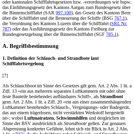
oder kantonalen Schifffahrtsgesetzen bzw. -verordnungen wie bspw.
das Einführungsgesetz des Kantons Aargau zum Bundesgesetz über
die Binnenschifffahrt (SAR
997.100
), das Gesetz des Kantons Bern
über die Schifffahrt und die Besteuerung der Schiffe (BSG
767.1
),
die Verordnung des Kantons Luzern über die Schifffahrt (
SRL Nr.
787
) oder das Ausführungsgesetz des Kantons Freiburg zur
Bundesgesetzgebung über die Binnenschifffahrt (SGF
785.1
).
A. Begriffsbestimmung
1. Definition der Schlauch- und Strandbote laut
Schifffahrtsregelung
[7]
Als Schlauchboot im Sinne des Gesetzes gilt gem. Art. 2 Abs. 1 lit. a
Ziff. 13 «ein aus mehreren separaten Luftkammern mit oder ohne
feste Bauteile bestehendes aufblasbares Schiff», als
Strandboot
gem. Art. 2 Abs. 1 lit. a Ziff. 20
«ein aus einer zusammenhängenden
Luftkammer bestehendes Schlauch-, Vergnügungs- oder Badegerät,
das aus einem trägerlosen, nicht verstärkten Werkstoff hergestellt
ist»; wobei
Luftmatratzen
,
Schwimmhilfen
und dergleichen im
Sinne der BSV ausdrücklich als
Strandboote
gelten. Zur genauen
Abgrenzung konkreter Gefährte, lohnt sich ein Blick in Art. 2 Abs.