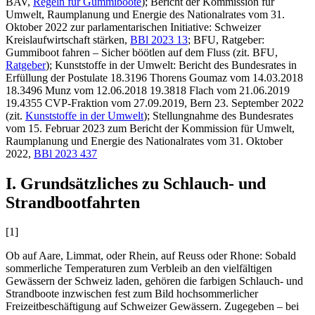
BAV,
Regeln für Gummiboote
); Bericht der Kommission für
Umwelt, Raumplanung und Energie des Nationalrates vom 31.
Oktober 2022 zur parlamentarischen Initiative: Schweizer
Kreislaufwirtschaft stärken,
BBl 2023 13
; BFU, Ratgeber:
Gummiboot fahren – Sicher böötlen auf dem Fluss (zit. BFU,
Ratgeber
); Kunststoffe in der Umwelt: Bericht des Bundesrates in
Erfüllung der Postulate 18.3196 Thorens Goumaz vom 14.03.2018
18.3496 Munz vom 12.06.2018 19.3818 Flach vom 21.06.2019
19.4355 CVP-Fraktion vom 27.09.2019, Bern 23. September 2022
(zit.
Kunststoffe in der Umwelt
); Stellungnahme des Bundesrates
vom 15. Februar 2023 zum Bericht der Kommission für Umwelt,
Raumplanung und Energie des Nationalrates vom 31. Oktober
2022,
BBl 2023 437
I. Grundsätzliches zu Schlauch- und
Strandbootfahrten
[1]
Ob auf Aare, Limmat, oder Rhein, auf Reuss oder Rhone: Sobald
sommerliche Temperaturen zum Verbleib an den vielfältigen
Gewässern der Schweiz laden, gehören die farbigen Schlauch- und
Strandboote inzwischen fest zum Bild hochsommerlicher
Freizeitbeschäftigung auf Schweizer Gewässern. Zugegeben – bei