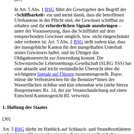
In Art. 5 Abs. 1
BSG
führt der Gesetzgeber den Begriff der
«
Schiffbarkeit
» ein und meint damit, dass die betroffenen
Uferkantone in der Pflicht sind, die Gewässer schiffbar zu
erhalten und die
erforderlichen Signale anzubringen
–
unter der Voraussetzung, dass die Schifffahrt auf dem
entsprechenden Gewässer möglich, bzw. nicht eingeschränkt
oder verboten ist. Art. 5 Abs. 2
BSG
stellt zudem klar, dass
der massgebliche Kanton für den mangelhaften Unterhalt
seines Gewässers haftet, und im Übrigen das
Obligationenrecht zur Anwendung kommt. Die
Schweizerische Lebensrettungs-Gesellschaft (SLRG SSS) hat
eine aktuelle und leicht verständliche Übersicht über die
wichtigsten
Signale auf Flüssen
zusammengestellt. Bspw.
müsse die Verbotszeichen für die Benutzer*innen der
Wasserflächen sichtbar und klar erkennbar sein (siehe hierzu
Burgermeister
, Rz. 14, der zur Veranschaulichung auf einen
Entscheid Kantonsgericht BL verweist).
1. Haftung des Staates
[30]
Art. 5
BSG
dürfte im Hinblick auf Schlauch- und Strandbootfahrten