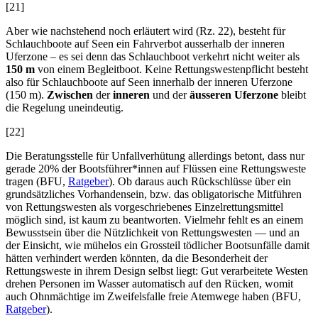
[21]
Aber wie nachstehend noch erläutert wird (Rz. 22), besteht für
Schlauchboote auf Seen ein Fahrverbot ausserhalb der inneren
Uferzone – es sei denn das Schlauchboot verkehrt nicht weiter als
150 m
von einem Begleitboot. Keine Rettungswestenpflicht besteht
also für Schlauchboote auf Seen innerhalb der inneren Uferzone
(150 m).
Zwischen
der
inneren
und der
äusseren Uferzone
bleibt
die Regelung uneindeutig.
[22]
Die Beratungsstelle für Unfallverhütung allerdings betont, dass nur
gerade 20% der Bootsführer*innen auf Flüssen eine Rettungsweste
tragen (BFU,
Ratgeber
). Ob daraus auch Rückschlüsse über ein
grundsätzliches Vorhandensein, bzw. das obligatorische Mitführen
von Rettungswesten als vorgeschriebenes Einzelrettungsmittel
möglich sind, ist kaum zu beantworten. Vielmehr fehlt es an einem
Bewusstsein über die Nützlichkeit von Rettungswesten –– und an
der Einsicht, wie mühelos ein Grossteil tödlicher Bootsunfälle damit
hätten verhindert werden könnten, da die Besonderheit der
Rettungsweste in ihrem Design selbst liegt: Gut verarbeitete Westen
drehen Personen im Wasser automatisch auf den Rücken, womit
auch Ohnmächtige im Zweifelsfalle freie Atemwege haben (BFU,
Ratgeber
).