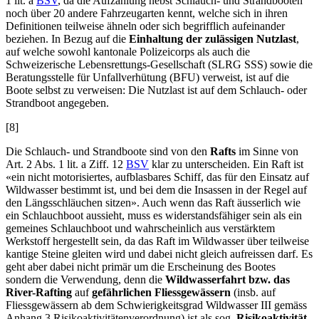
1 lit. a
BSV
, da die Aufzählung nebst Schlauch- und Strandbooten
noch über 20 andere Fahrzeugarten kennt, welche sich in ihren
Definitionen teilweise ähneln oder sich begrifflich aufeinander
beziehen. In Bezug auf die
Einhaltung der zulässigen Nutzlast
,
auf welche sowohl kantonale Polizeicorps als auch die
Schweizerische Lebensrettungs-Gesellschaft (SLRG SSS) sowie die
Beratungsstelle für Unfallverhütung (BFU) verweist, ist auf die
Boote selbst zu verweisen: Die Nutzlast ist auf dem Schlauch- oder
Strandboot angegeben.
[8]
Die Schlauch- und Strandboote sind von den
Rafts
im Sinne von
Art. 2 Abs. 1 lit. a Ziff. 12
BSV
klar zu unterscheiden. Ein Raft ist
«ein nicht motorisiertes, aufblasbares Schiff, das für den Einsatz auf
Wildwasser bestimmt ist, und bei dem die Insassen in der Regel auf
den Längsschläuchen sitzen». Auch wenn das Raft äusserlich wie
ein Schlauchboot aussieht, muss es widerstandsfähiger sein als ein
gemeines Schlauchboot und wahrscheinlich aus verstärktem
Werkstoff hergestellt sein, da das Raft im Wildwasser über teilweise
kantige Steine gleiten wird und dabei nicht gleich aufreissen darf. Es
geht aber dabei nicht primär um die Erscheinung des Bootes
sondern die Verwendung, denn die
Wildwasserfahrt bzw. das
River-Rafting
auf
gefährlichen Fliessgewässern
(insb. auf
Fliessgewässern ab dem Schwierigkeitsgrad Wildwasser III gemäss
Anhang 3 Risikoaktivitätenverordnung) ist als sog.
Risikoaktivität