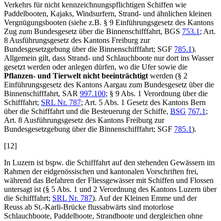
Verkehrs für nicht kennzeichnungspflichtigen Schiffen wie
Paddelbooten, Kajaks, Windsurfern, Strand- und ähnlichen kleinen
Vergnügungsbooten (siehe z.B. § 9 Einführungsgesetz des Kantons
Zug zum Bundesgesetz über die Binnenschifffahrt, BGS
753.1
; Art.
8 Ausführungsgesetz des Kantons Freiburg zur
Bundesgesetzgebung über die Binnenschifffahrt; SGF
785.1
).
Allgemein gilt, dass Strand- und Schlauchboote nur dort ins Wasser
gesetzt werden oder anlegen dürfen, wo die Ufer sowie die
Pflanzen- und Tierwelt nicht beeinträchtigt
werden (§ 2
Einführungsgesetz des Kantons Aargau zum Bundesgesetz über die
Binnenschifffahrt, SAR
997.100
; § 9 Abs. 1 Verordnung über die
Schifffahrt;
SRL Nr. 787
; Art. 5 Abs. 1
Gesetz des Kantons Bern
über die Schifffahrt und die Besteuerung der Schiffe,
BSG
767.1
;
Art. 8 Ausführungsgesetz des Kantons Freiburg zur
Bundesgesetzgebung über die Binnenschifffahrt; SGF
785.1
).
[12]
In Luzern ist bspw. die Schifffahrt auf den stehenden Gewässern im
Rahmen der eidgenössischen und kantonalen Vorschriften frei,
während das Befahren der Fliessgewässer mit Schiffen und Flossen
untersagt ist (§ 5 Abs. 1 und 2 Verordnung des Kantons Luzern über
die Schifffahrt;
SRL Nr. 787
). Auf der Kleinen Emme und der
Reuss ab St.-Karli-Brücke flussabwärts sind motorlose
Schlauchboote, Paddelboote, Strandboote und dergleichen ohne