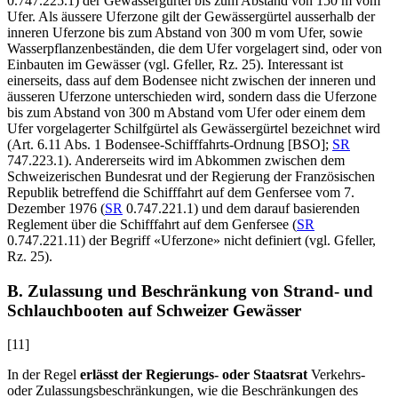
0.747.225.1) der Gewässergürtel bis zum Abstand von 150 m vom
Ufer. Als äussere Uferzone gilt der Gewässergürtel ausserhalb der
inneren Uferzone bis zum Abstand von 300 m vom Ufer, sowie
Wasserpflanzenbeständen, die dem Ufer vorgelagert sind, oder von
Einbauten im Gewässer (vgl. Gfeller, Rz. 25). Interessant ist
einerseits, dass auf dem Bodensee nicht zwischen der inneren und
äusseren Uferzone unterschieden wird, sondern dass die Uferzone
bis zum Abstand von 300 m Abstand vom Ufer oder einem dem
Ufer vorgelagerter Schilfgürtel als Gewässergürtel bezeichnet wird
(Art. 6
.11 Abs. 1 Bodensee-Schifffahrts-Ordnung [BSO];
SR
747.223.1). Andererseits wird im Abkommen zwischen dem
Schweizerischen Bundesrat und der Regierung der Französischen
Republik betreffend die Schifffahrt auf dem Genfersee vom 7.
Dezember 1976 (
SR
0.747.221.1) und dem darauf basierenden
Reglement über die Schifffahrt auf dem Genfersee (
SR
0.747.221.11) der Begriff «Uferzone» nicht definiert (vgl. Gfeller,
Rz. 25).
B. Zulassung und Beschränkung von Strand- und
Schlauchbooten auf Schweizer Gewässer
[11]
In der Regel
erlässt der
Regierungs
- oder Staats
rat
Verkehrs-
oder Zulassungsbeschränkungen, wie die Beschränkungen des