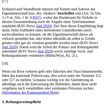
[17]
Schlauch-und Strandboote müssen mit Namen und Adresse der
Eigentümerschaft bzw. des «Halters»
beschriftet
sein (Art. 16 Abs.
3
i.V.m. Abs. 1 lit. d
BSV
), wobei das Bundesamt für Verkehr in
diesem Zusammenhang auch die Angabe einer Telefonnummer
empfiehlt (BAV-News
Juni 2020
). Der Sinn dieser Empfehlung liegt
darin, beim Auffinden eines herrenlosen Gummibootes rasch
nachvollziehen zu können, ob die Eigentümerschaft dieses als
verloren gemeldet hat, oder letzter allenfalls als selbst in Gefahr
geraten oder gar als vermisst gemeldet werden muss (BAV-News
Juni 2020
). Damit wird die Arbeit der Polizei- und Rettungskräfte
unterstützt (BAV-News
Juni 2020
) sowie unnötige Such- und
Rettungsaktionen vermieden (
Märki/Wyss,
Rz. 21
).
[18]
Wenn ein Boot verloren geht oder führerlos den Fluss hinuntertreibt,
bittet das kantonale Polizeicorps, dies sofort unter der Nummer 112
oder 117 zu melden. Genauso wichtig wie die Alarmierung ist
allerdings auch die Entwarnung der Behörden, damit diese nicht
vergebens nach verunfallten oder vermissten Personen suchen
(
Information der Kantonspolizei Bern
).
3. Rettungswestenpflicht