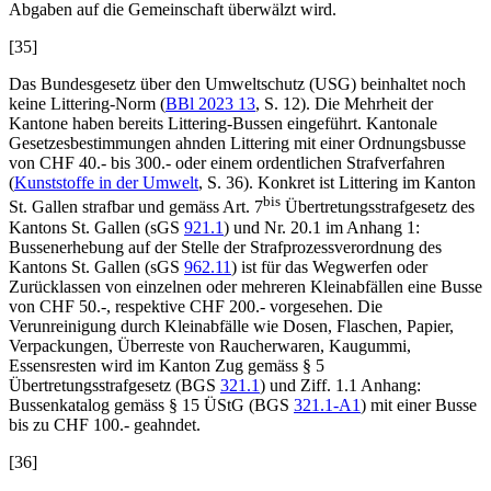
Abgaben auf die Gemeinschaft überwälzt wird.
[35]
Das Bundesgesetz über den Umweltschutz (USG) beinhaltet noch
keine Littering-Norm (
BBl 2023 13
, S. 12). Die Mehrheit der
Kantone haben bereits Littering-Bussen eingeführt. Kantonale
Gesetzesbestimmungen ahnden Littering mit einer Ordnungsbusse
von CHF 40.- bis 300.- oder einem ordentlichen Strafverfahren
(
Kunststoffe in der Umwelt
, S. 36). Konkret ist Littering im Kanton
bis
St. Gallen strafbar und gemäss Art. 7
Übertretungsstrafgesetz des
Kantons St. Gallen (sGS
921.1
) und Nr. 20.1 im Anhang 1:
Bussenerhebung auf der Stelle der Strafprozessverordnung des
Kantons St. Gallen (sGS
962.11
) ist für das Wegwerfen oder
Zurücklassen von einzelnen oder mehreren Kleinabfällen eine Busse
von CHF 50.-, respektive CHF 200.- vorgesehen. Die
Verunreinigung durch Kleinabfälle wie Dosen, Flaschen, Papier,
Verpackungen, Überreste von Raucherwaren, Kaugummi,
Essensresten wird im Kanton Zug gemäss § 5
Übertretungsstrafgesetz (BGS
321.1
) und Ziff. 1.1 Anhang:
Bussenkatalog gemäss § 15 ÜStG (BGS
321.1-A1
) mit einer Busse
bis zu CHF 100.- geahndet.
[36]