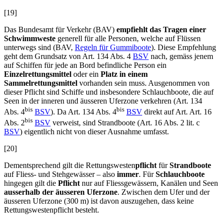
[19]
Das Bundesamt für Verkehr (BAV)
empfiehlt das Tragen einer
Schwimmweste
generell für alle Personen, welche auf Flüssen
unterwegs sind (BAV,
Regeln für Gummiboote
). Diese Empfehlung
geht dem Grundsatz von Art. 134 Abs. 4
BSV
nach, gemäss jenem
auf Schiffen für jede an Bord befindliche Person ein
Einzelrettungsmittel
oder ein
Platz in einem
Sammelrettungsmittel
vorhanden sein muss. Ausgenommen von
dieser Pflicht sind Schiffe und insbesondere Schlauchboote, die auf
Seen in der inneren und äusseren Uferzone verkehren (Art. 134
bis
bis
Abs. 4
BSV
). Da Art. 134 Abs. 4
BSV
direkt auf Art. Art. 16
bis
Abs. 2
BSV
verweist, sind Strandboote (Art. 16 Abs. 2 lit. c
BSV
) eigentlich nicht von dieser Ausnahme umfasst.
[20]
Dementsprechend gilt die Rettungswesten
pflicht
für
Strandboote
auf Fliess- und Stehgewässer – also
immer
. Für
Schlauchboote
hingegen gilt die
Pflicht
nur auf Fliessgewässern, Kanälen und Seen
ausserhalb der äusseren Uferzone
. Zwischen dem Ufer und der
äusseren Uferzone (300 m) ist davon auszugehen, dass keine
Rettungswestenpflicht besteht.