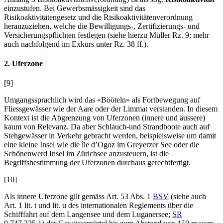
einzustufen. Bei Gewerbsmässigkeit sind das
Risikoaktivitätengesetz und die Risikoaktivitätenverordnung
heranzuziehen, welche die Bewilligungs-, Zertifizierungs- und
Versicherungspflichten festlegen (siehe hierzu
Müller
Rz. 9; mehr
auch nachfolgend im Exkurs unter Rz. 38 ff.).
2. Uferzone
[9]
Umgangssprachlich wird das «Bööteln» als Fortbewegung auf
Fliessgewässer wie der Aare oder der Limmat verstanden. In diesem
Kontext ist die Abgrenzung von Uferzonen (innere und äussere)
kaum von Relevanz. Da aber Schlauch-und Strandboote auch auf
Stehgewässer in Verkehr gebracht werden, beispielsweise um damit
eine kleine Insel wie die île d’Ogoz im Greyerzer See oder die
Schönenwerd Insel im Zürichsee anzusteuern, ist die
Begriffsbestimmung der Uferzonen durchaus gerechtfertigt.
[10]
Als innere Uferzone gilt gemäss Art. 53 Abs. 1
BSV
(siehe auch
Art. 1 lit. t und lit. u des internationalen Reglements über die
Schifffahrt auf dem Langensee und dem Luganersee;
SR