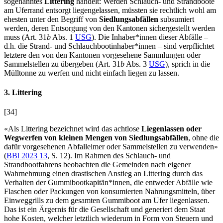
sogenanntes
Littering
handelt: Werden Schlauch- und Strandboote
am Uferrand entsorgt liegengelassen, müssten sie rechtlich wohl am
ehesten unter den Begriff von
Siedlungsabfällen
subsumiert
werden, deren Entsorgung von den Kantonen sichergestellt werden
muss (Art. 31
b
Abs. 1
USG
). Die Inhaber*innen dieser Abfälle –
d.h. die Strand- und Schlauchbootinhaber*innen – sind verpflichtet
letztere den von den Kantonen vorgesehene Sammlungen oder
Sammelstellen zu übergeben (Art. 31
b
Abs. 3
USG
), sprich in die
Mülltonne zu werfen und nicht einfach liegen zu lassen.
3. Littering
[34]
«Als Littering bezeichnet wird das achtlose
Liegenlassen oder
Wegwerfen von kleinen Mengen von Siedlungsabfällen
, ohne die
dafür vorgesehenen Abfalleimer oder Sammelstellen zu verwenden»
(
BBl 2023 13
, S. 12). Im Rahmen des Schlauch- und
Strandbootfahrens beobachten die Gemeinden nach eigener
Wahrnehmung einen drastischen Anstieg an Littering durch das
Verhalten der Gummibootkapitän*innen, die entweder Abfälle wie
Flaschen oder Packungen von konsumierten Nahrungsmitteln, über
Einweggrills zu dem gesamten Gummiboot am Ufer liegenlassen.
Das ist ein Ärgernis für die Gesellschaft und generiert dem Staat
hohe Kosten, welcher letztlich wiederum in Form von Steuern und