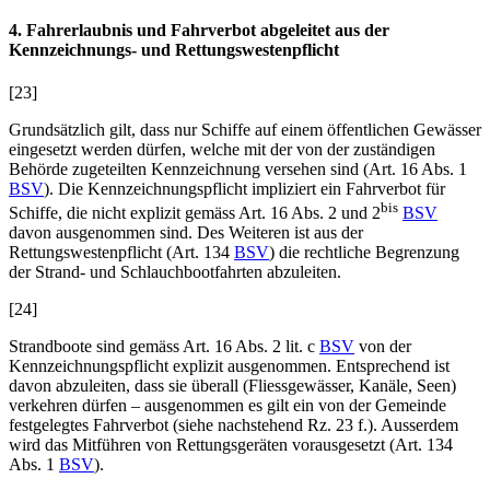
4. Fahrerlaubnis und Fahrverbot abgeleitet aus der
Kennzeichnungs- und Rettungswestenpflicht
[23]
Grundsätzlich gilt, dass nur Schiffe auf einem öffentlichen Gewässer
eingesetzt werden dürfen, welche mit der von der zuständigen
Behörde zugeteilten Kennzeichnung versehen sind (Art. 16 Abs. 1
BSV
). Die Kennzeichnungspflicht impliziert ein Fahrverbot für
bis
Schiffe, die nicht explizit gemäss Art. 16 Abs. 2
und 2
BSV
davon ausgenommen sind. Des Weiteren ist aus der
Rettungswestenpflicht (Art. 134
BSV
) die rechtliche Begrenzung
der Strand- und Schlauchbootfahrten abzuleiten.
[24]
Strandboote sind gemäss Art. 16 Abs. 2 lit. c
BSV
von der
Kennzeichnungspflicht explizit ausgenommen. Entsprechend ist
davon abzuleiten, dass sie überall (Fliessgewässer, Kanäle, Seen)
verkehren dürfen – ausgenommen es gilt ein von der Gemeinde
festgelegtes Fahrverbot (siehe nachstehend Rz. 23 f.). Ausserdem
wird das Mitführen von Rettungsgeräten vorausgesetzt (Art. 134
Abs. 1
BSV
).