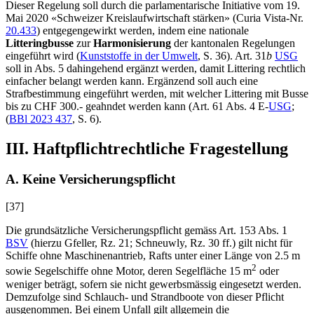
Dieser Regelung soll durch die parlamentarische Initiative vom 19.
Mai 2020 «Schweizer Kreislaufwirtschaft stärken» (Curia Vista-Nr.
20.433
) entgegengewirkt werden, indem eine nationale
Litteringbusse
zur
Harmonisierung
der kantonalen Regelungen
eingeführt wird (
Kunststoffe in der Umwelt
, S. 36). Art. 31
b
USG
soll in Abs. 5 dahingehend ergänzt werden, damit Littering rechtlich
einfacher belangt werden kann. Ergänzend soll auch eine
Strafbestimmung eingeführt werden, mit welcher Littering mit Busse
bis zu CHF 300.- geahndet werden kann (Art. 61 Abs. 4
E-
USG
;
(
BBl 2023 437
, S. 6).
III. Haftpflichtrechtliche Fragestellung
A. Keine Versicherungspflicht
[37]
Die grundsätzliche Versicherungspflicht gemäss Art. 153 Abs. 1
BSV
(hierzu
Gfeller
, Rz. 21;
Schneuwly
, Rz. 30 ff.) gilt nicht für
Schiffe ohne Maschinenantrieb, Rafts unter einer Länge von 2.5 m
2
sowie Segelschiffe ohne Motor, deren Segelfläche 15 m
oder
weniger beträgt, sofern sie nicht gewerbsmässig eingesetzt werden.
Demzufolge sind Schlauch- und Strandboote von dieser Pflicht
ausgenommen. Bei einem Unfall gilt allgemein die