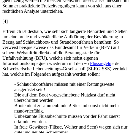
gleichzeitig werden die meisten Menschen dieses ausschliesslich im
Sommer praktizierte Freizeitvergnügen kaum von sich aus einer
rechtlichen Analyse unterziehen.
[4]
Erfreulich ist deshalb, wie sehr sich tangierte Behörden und Stellen
um eine breite und verständliche Aufklärung der Bevölkerung in
Bezug auf Schlauchboot- und Strandbootfahrten bemühen: So
verweist beispielsweise das Bundesamt für Verkehr (BFV) auf
seinem Webauftritt direkt auf die Beratungsstelle für
Unfallverhütung (BFU), welche sich nebst eigenen
Informationskampagnen wiederum mit den «6
Flussregeln
» der
Schweizerische Lebensrettungs-Gesellschaft (SLRG SSS) verlinkt
hat, welche im Folgenden aufgezählt werden sollen:
«Schlauchbootfahrer müssen mit einer Rettungsweste
ausgerüstet sein!
Die auf dem Boot vorgeschriebene Nutzlast darf nicht
überschritten werden.
Boote nicht zusammenbinden! Sie sind sonst nicht mehr
manövrierfähig.
Unbekannte Flussabschnitte müssen vor der Fahrt zuerst
erkundet werden.
In freie Gewässer (Flüsse, Weiher und Seen) wagen sich nur
gute und geübte Schwimmer.