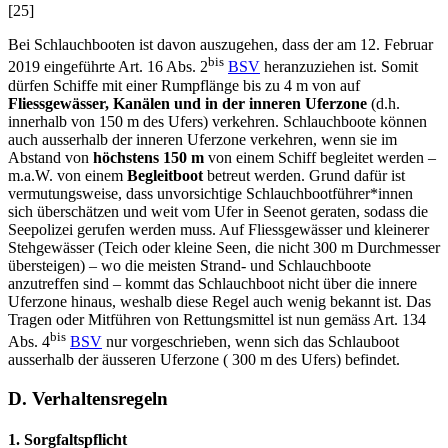
[25]
Bei Schlauchbooten ist davon auszugehen, dass der am 12. Februar
bis
2019 eingeführte Art. 16 Abs. 2
BSV
heranzuziehen ist. Somit
dürfen Schiffe mit einer Rumpflänge bis zu 4 m von auf
Fliessgewässer, Kanälen und in der inneren Uferzone
(d.h.
innerhalb von 150 m des Ufers) verkehren. Schlauchboote können
auch ausserhalb der inneren Uferzone verkehren, wenn sie im
Abstand von
höchstens 150 m
von einem Schiff begleitet werden –
m.a.W. von einem
Begleitboot
betreut werden. Grund dafür ist
vermutungsweise, dass unvorsichtige Schlauchbootführer*innen
sich überschätzen und weit vom Ufer in Seenot geraten, sodass die
Seepolizei gerufen werden muss. Auf Fliessgewässer und kleinerer
Stehgewässer (Teich oder kleine Seen, die nicht 300 m Durchmesser
übersteigen) – wo die meisten Strand- und Schlauchboote
anzutreffen sind – kommt das Schlauchboot nicht über die innere
Uferzone hinaus, weshalb diese Regel auch wenig bekannt ist. Das
Tragen oder Mitführen von Rettungsmittel ist nun gemäss Art. 134
bis
Abs. 4
BSV
nur vorgeschrieben, wenn sich das Schlauboot
ausserhalb der äusseren Uferzone ( 300 m des Ufers) befindet.
D. Verhaltensregeln
1. Sorgfaltspflicht