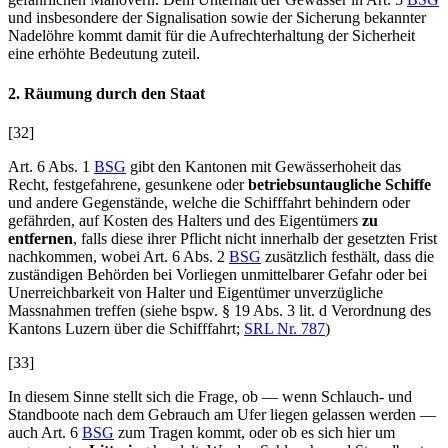
und insbesondere der Signalisation sowie der Sicherung bekannter
Nadelöhre kommt damit für die Aufrechterhaltung der Sicherheit
eine erhöhte Bedeutung zuteil.
2. Räumung durch den Staat
[32]
Art. 6 Abs. 1
BSG
gibt den Kantonen mit Gewässerhoheit das
Recht, festgefahrene, gesunkene oder
betriebsuntaugliche Schiffe
und andere Gegenstände, welche die Schifffahrt behindern oder
gefährden, auf Kosten des Halters und des Eigentümers
zu
entfernen
, falls diese ihrer Pflicht nicht innerhalb der gesetzten Frist
nachkommen, wobei Art. 6 Abs. 2
BSG
zusätzlich festhält, dass die
zuständigen Behörden bei Vorliegen unmittelbarer Gefahr oder bei
Unerreichbarkeit von Halter und Eigentümer unverzügliche
Massnahmen treffen (siehe bspw. § 19 Abs. 3 lit. d Verordnung des
Kantons Luzern über die Schifffahrt;
SRL Nr. 787
)
[33]
In diesem Sinne stellt sich die Frage, ob –– wenn Schlauch- und
Standboote nach dem Gebrauch am Ufer liegen gelassen werden ––
auch Art. 6
BSG
zum Tragen kommt, oder ob es sich hier um