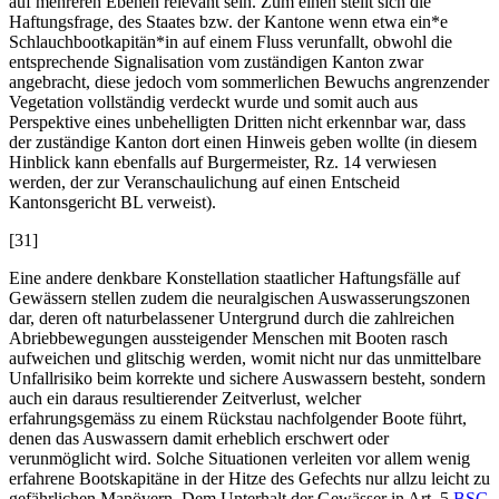
auf mehreren Ebenen relevant sein. Zum einen stellt sich die
Haftungsfrage, des Staates bzw. der Kantone wenn etwa ein*e
Schlauchbootkapitän*in auf einem Fluss verunfallt, obwohl die
entsprechende Signalisation vom zuständigen Kanton zwar
angebracht, diese jedoch vom sommerlichen Bewuchs angrenzender
Vegetation vollständig verdeckt wurde und somit auch aus
Perspektive eines unbehelligten Dritten nicht erkennbar war, dass
der zuständige Kanton dort einen Hinweis geben wollte (in diesem
Hinblick kann ebenfalls auf
Burgermeister
, Rz. 14 verwiesen
werden, der zur Veranschaulichung auf einen Entscheid
Kantonsgericht BL verweist).
[31]
Eine andere denkbare Konstellation staatlicher Haftungsfälle auf
Gewässern stellen zudem die neuralgischen Auswasserungszonen
dar, deren oft naturbelassener Untergrund durch die zahlreichen
Abriebbewegungen aussteigender Menschen mit Booten rasch
aufweichen und glitschig werden, womit nicht nur das unmittelbare
Unfallrisiko beim korrekte und sichere Auswassern besteht, sondern
auch ein daraus resultierender Zeitverlust, welcher
erfahrungsgemäss zu einem Rückstau nachfolgender Boote führt,
denen das Auswassern damit erheblich erschwert oder
verunmöglicht wird. Solche Situationen verleiten vor allem wenig
erfahrene Bootskapitäne in der Hitze des Gefechts nur allzu leicht zu
gefährlichen Manövern. Dem Unterhalt der Gewässer in Art. 5
BSG