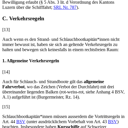
Bewilligung erlaubt (§ 5 Abs. 3 lit. d Verordnung des Kantons
Luzern über die Schifffahrt;
SRL Nr. 787
).
C. Verkehrsregeln
[13]
Auch wenn es den Strand- und Schlauchbootkapitän*innen nicht
immer bewusst ist, haben sie sich an geltende Verkehrsregeln zu
halten und bewegen sich keinesfalls in einem rechtsfreien Raum:
1. Allgemeine Verkehrsregeln
[14]
Auch für Schlauch- und Strandboote gilt das
allgemeine
Fahrverbot
, wo das Zeichen (Verbot der Durchfahrt) mit drei
übereinander liegenden Balken (rot-weiss-rot, siehe Anhang 4 BSV,
A.1) aufgeführt ist (
Burgermeister
, Rz. 14).
[15]
Schlauchbootkapitän*innen müssen ausserdem die Vortrittsregeln in
Art. 44
BSV
(unter ausdrücklichem Vorbehalt von Art. 43
BSV
)
beachten. Insbesondere haben
Kursschiffe
auf Schweizer