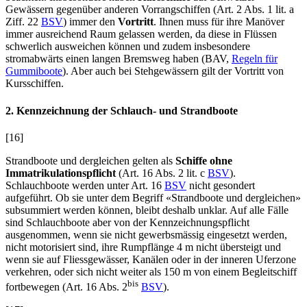
Gewässern gegenüber anderen Vorrangschiffen (Art. 2 Abs. 1 lit. a
Ziff. 22
BSV
) immer den
Vortritt
. Ihnen muss für ihre Manöver
immer ausreichend Raum gelassen werden, da diese in Flüssen
schwerlich ausweichen können und zudem insbesondere
stromabwärts einen langen Bremsweg haben (BAV,
Regeln für
Gummiboote
). Aber auch bei Stehgewässern gilt der Vortritt von
Kursschiffen.
2. Kennzeichnung der Schlauch- und Strandboote
[16]
Strandboote und dergleichen gelten als
Schiffe ohne
Immatrikulationspflicht
(Art. 16 Abs. 2 lit. c
BSV
).
Schlauchboote werden unter Art. 16
BSV
nicht gesondert
aufgeführt. Ob sie unter dem Begriff «Strandboote und dergleichen»
subsummiert werden können, bleibt deshalb unklar. Auf alle Fälle
sind Schlauchboote aber von der Kennzeichnungspflicht
ausgenommen, wenn sie nicht gewerbsmässig eingesetzt werden,
nicht motorisiert sind, ihre Rumpflänge 4 m nicht übersteigt und
wenn sie auf Fliessgewässer, Kanälen oder in der inneren Uferzone
verkehren, oder sich nicht weiter als 150 m von einem Begleitschiff
bis
fortbewegen (Art. 16 Abs. 2
BSV
).