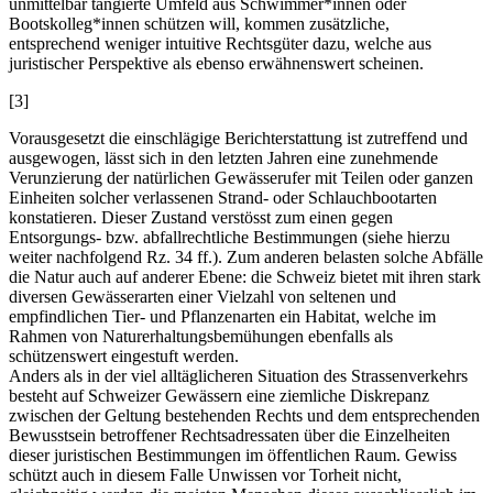
unmittelbar tangierte Umfeld aus Schwimmer*innen oder
Bootskolleg*innen schützen will, kommen zusätzliche,
entsprechend weniger intuitive Rechtsgüter dazu, welche aus
juristischer Perspektive als ebenso erwähnenswert scheinen.
[3]
Vorausgesetzt die einschlägige Berichterstattung ist zutreffend und
ausgewogen, lässt sich in den letzten Jahren eine zunehmende
Verunzierung der natürlichen Gewässerufer mit Teilen oder ganzen
Einheiten solcher verlassenen Strand- oder Schlauchbootarten
konstatieren. Dieser Zustand verstösst zum einen gegen
Entsorgungs- bzw. abfallrechtliche Bestimmungen (siehe hierzu
weiter nachfolgend Rz. 34 ff.). Zum anderen belasten solche Abfälle
die Natur auch auf anderer Ebene: die Schweiz bietet mit ihren stark
diversen Gewässerarten einer Vielzahl von seltenen und
empfindlichen Tier- und Pflanzenarten ein Habitat, welche im
Rahmen von Naturerhaltungsbemühungen ebenfalls als
schützenswert eingestuft werden.
Anders als in der viel alltäglicheren Situation des Strassenverkehrs
besteht auf Schweizer Gewässern eine ziemliche Diskrepanz
zwischen der Geltung bestehenden Rechts und dem entsprechenden
Bewusstsein betroffener Rechtsadressaten über die Einzelheiten
dieser juristischen Bestimmungen im öffentlichen Raum. Gewiss
schützt auch in diesem Falle Unwissen vor Torheit nicht,