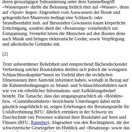
deren grosszügigen Subsumierung unter dem Sammelbegriff
«Wassersport» dürfte die Betonung freilich eher auf «Wasser», denn
auf «Sport» liegen: Abgesehen vom Auswassern der Boote und
gelegentlichen Manövern bedingt eine Schlauch- oder
Strandbootfahrt insb. auf fliessenden Gewässern kaum körperliche
Ertüchtigung, sondern dient der «Besatzung» vornehmlich zur
Entspannung. Vermehrt hören die Menschen auf den Booten denn
auch Musik und bringen elektronische Geräte, sowie Verpflegung
und alkoholische Getränke mit.
[2]
Trotz unbestrittener Beliebtheit und entsprechend flächendeckender
Verbreitung solcher Bootsfahrten dürften sich jedoch die wenigsten
Schlauchbootkapitän*innen im Vorfeld über die rechtlichen
Dimensionen ihrer Aktivität informiert haben, weshalb in Bezug auf
die Rahmenbedingungen zu Strand- und Schlauchbootfahrten nach
wie vor ein erheblicher Informations- und Aufklärungsbedarf
besteht. Die Tatsache, dass das umgangssprachlich als «Böötlen»
bzw. «Gummibootfahren» bezeichnete Unterfangen dabei nicht
gänzlich ungefährlich ist, zeigen Erhebungen der Beratungsstelle für
Unfallverhütung BFU: Jährlich ertrinken in der Schweiz im
Durchschnitt vier Personen während ihrer Bootsfahrt auf Seen und
Flüssen (BFU,
Ratgeber
). Abgesehen von den Rechtsgütern, die der
schweizerische Gesetzgeber im Hinblick auf «Besatzung» sowie das