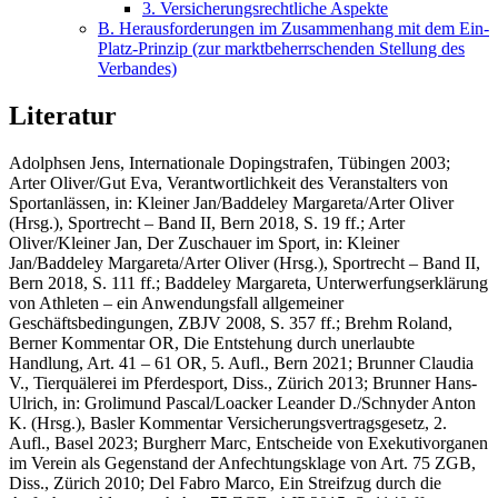
3. Versicherungsrechtliche Aspekte
B. Herausforderungen im Zusammenhang mit dem Ein-
Platz-Prinzip (zur marktbeherrschenden Stellung des
Verbandes)
Literatur
Adolphsen Jens,
Internationale Dopingstrafen, Tübingen 2003
;
Arter Oliver/Gut Eva,
Verantwortlichkeit des Veranstalters von
Sportanlässen, in: Kleiner Jan/Baddeley Margareta/Arter Oliver
(Hrsg.), Sportrecht – Band II, Bern 2018, S. 19 ff.;
Arter
Oliver/Kleiner Jan,
Der Zuschauer im Sport, in: Kleiner
Jan/Baddeley Margareta/Arter Oliver (Hrsg.), Sportrecht – Band II,
Bern 2018, S. 111 ff.;
Baddeley Margareta,
Unterwerfungserklärung
von Athleten – ein Anwendungsfall allgemeiner
Geschäftsbedingungen, ZBJV 2008, S. 357 ff
.; Brehm Roland,
Berner Kommentar OR, Die Entstehung durch unerlaubte
Handlung, Art. 41 – 61 OR, 5. Aufl., Bern 2021;
Brunner Claudia
V.,
Tierquälerei im Pferdesport, Diss., Zürich 2013;
Brunner Hans-
Ulrich
, in: Grolimund Pascal/Loacker Leander D./Schnyder Anton
K. (Hrsg.), Basler Kommentar Versicherungsvertragsgesetz, 2.
Aufl., Basel 2023;
Burgherr Marc,
Entscheide von Exekutivorganen
im Verein als Gegenstand der Anfechtungsklage von Art. 75 ZGB,
Diss., Zürich 2010;
Del Fabro Marco
, Ein Streifzug durch die