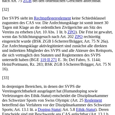
nach Art. 75
ZGB
bei den ordentlichen Gerichten anfechtbar.
[32]
Der SVPS sieht im
Rechtspflegereglement
keine Schiedsklausel
zugunsten des CAS vor. Die Anfechtungsklage ist somit innert 30
Tagen mit Klage an die ordentlichen Zivilgerichte am Sitz des
Vereins zu erheben (Art. 10 Abs. 1 lit. b
ZPO
). Die Frist ist gewahrt,
wenn das Schlichtungsgesuch nach Art. 202
ZPO
rechtzeitig
eingereicht wurde (BSK ZGB I-
Scherrer/Brägger
, Art. 75 N 26a).
Zur Anfechtungsklage aktivlegitimiert sind zunächst alle direkten
und indirekten Mitglieder des SVPS und alle Akteure des Reitsports,
die sich vertraglich den Statuten und Reglementen des SVPS
unterstellt haben (BGE
119 II 271
E. 3b;
Del Fabro
, S. 1144;
Heini/Portmann
, Rz. 283; BSK ZGB I-
Scherrer/Brägger
, Art. 75 N
16).
[33]
In denjenigen Bereichen, in denen der SVPS die
Vereinsgerichtbarkeit ausgelagert hat (Humandoping sowie
Verletzungen des Ethik-Statut) entscheidet die Disziplinarkammer
des Schweizer Sports von Swiss Olympic (Art. 25
Reglement
betreffend das Verfahren vor der Disziplinarkammer des Schweizer
Sports; Art. 13.1 lit. a
Doping-Statut
; Art. 5.8
Ethik-Statut
). Deren
Entscheide sind mit Beschwerde ans CAS anfechtbar (Art. 13.1 b