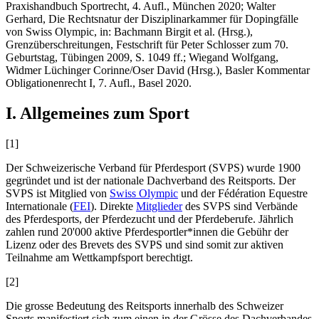
Praxishandbuch Sportrecht, 4. Aufl., München 2020;
Walter
Gerhard
, Die Rechtsnatur der Disziplinarkammer für Dopingfälle
von Swiss Olympic, in: Bachmann Birgit et al. (Hrsg.),
Grenzüberschreitungen, Festschrift für Peter Schlosser zum 70.
Geburtstag, Tübingen 2009, S. 1049 ff.;
Wiegand Wolfgang
,
Widmer Lüchinger Corinne/Oser David (Hrsg.), Basler Kommentar
Obligationenrecht I, 7. Aufl., Basel 2020.
I. Allgemeines zum Sport
[1]
Der Schweizerische Verband für Pferdesport (SVPS) wurde 1900
gegründet und ist der nationale Dachverband des Reitsports. Der
SVPS ist Mitglied von
Swiss Olympic
und der Fédération Equestre
Internationale (
FEI
). Direkte
Mitglieder
des SVPS sind Verbände
des Pferdesports, der Pferdezucht und der Pferdeberufe. Jährlich
zahlen rund 20'000 aktive Pferdesportler*innen die Gebühr der
Lizenz oder des Brevets des SVPS und sind somit zur aktiven
Teilnahme am Wettkampfsport berechtigt.
[2]
Die grosse Bedeutung des Reitsports innerhalb des Schweizer
Sports manifestiert sich zum einen in der Grösse des Dachverbandes