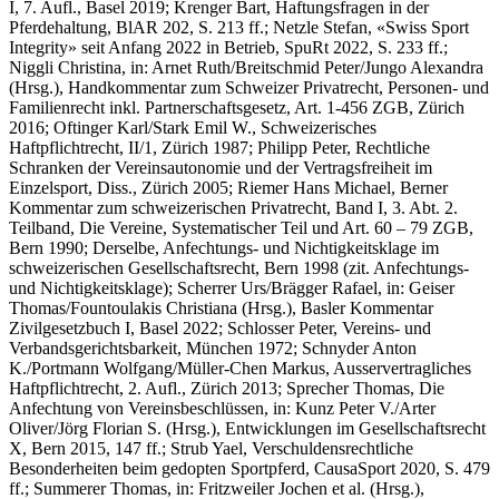
I, 7. Aufl., Basel 2019;
Krenger Bart
, Haftungsfragen in der
Pferdehaltung, BlAR 202, S. 213 ff.;
Netzle Stefan
, «Swiss Sport
Integrity» seit Anfang 2022 in Betrieb, SpuRt 2022, S. 233 ff.;
Niggli Christina
, in: Arnet Ruth/Breitschmid Peter/Jungo Alexandra
(Hrsg.), Handkommentar zum Schweizer Privatrecht, Personen- und
Familienrecht inkl. Partnerschaftsgesetz, Art. 1-456 ZGB, Zürich
2016;
Oftinger Karl/Stark Emil
W.,
Schweizerisches
Haftpflichtrecht, II/1, Zürich 1987
; Philipp Peter
, Rechtliche
Schranken der Vereinsautonomie und der Vertragsfreiheit im
Einzelsport, Diss., Zürich 2005;
Riemer Hans Michael
, Berner
Kommentar zum schweizerischen Privatrecht, Band I, 3. Abt. 2.
Teilband, Die Vereine, Systematischer Teil und Art. 60 – 79 ZGB,
Bern 1990;
Derselbe
, Anfechtungs- und Nichtigkeitsklage im
schweizerischen Gesellschaftsrecht, Bern 1998 (zit. Anfechtungs-
und Nichtigkeitsklage);
Scherrer Urs/Brägger Rafael
, in: Geiser
Thomas/Fountoulakis Christiana (Hrsg.), Basler Kommentar
Zivilgesetzbuch I, Basel 2022;
Schlosser Peter
, Vereins- und
Verbandsgerichtsbarkeit, München 1972;
Schnyder Anton
K./Portmann Wolfgang/Müller-Chen Markus
, Ausservertragliches
Haftpflichtrecht, 2. Aufl., Zürich 2013;
Sprecher Thomas
, Die
Anfechtung von Vereinsbeschlüssen, in: Kunz Peter V./Arter
Oliver/Jörg Florian S. (Hrsg.), Entwicklungen im Gesellschaftsrecht
X, Bern 2015, 147 ff.;
Strub Yael
, Verschuldensrechtliche
Besonderheiten beim gedopten Sportpferd, CausaSport 2020, S. 479
ff.;
Summerer
Thomas
, in: Fritzweiler Jochen et al. (Hrsg.),