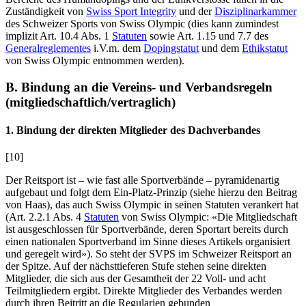
Zuständigkeit von
Swiss Sport Integrity
und der
Disziplinarkammer
des Schweizer Sports von Swiss Olympic (dies kann zumindest
implizit Art. 10.4 Abs. 1
Statuten
sowie Art. 1.15 und 7.7 des
Generalreglementes
i.V.m. dem
Dopingstatut
und dem
Ethikstatut
von Swiss Olympic entnommen werden).
B. Bindung an die Vereins- und Verbandsregeln
(mitgliedschaftlich/vertraglich)
1. Bindung der direkten Mitglieder des Dachverbandes
[10]
Der Reitsport ist – wie fast alle Sportverbände – pyramidenartig
aufgebaut und folgt dem Ein-Platz-Prinzip (siehe hierzu den Beitrag
von
Haas
), das auch Swiss Olympic in seinen Statuten verankert hat
(Art. 2.2.1 Abs. 4
Statuten
von Swiss Olympic: «Die Mitgliedschaft
ist ausgeschlossen für Sportverbände, deren Sportart bereits durch
einen nationalen Sportverband im Sinne dieses Artikels organisiert
und geregelt wird»). So steht der SVPS im Schweizer Reitsport an
der Spitze. Auf der nächsttieferen Stufe stehen seine direkten
Mitglieder, die sich aus der Gesamtheit der 22 Voll- und acht
Teilmitgliedern ergibt. Direkte Mitglieder des Verbandes werden
durch ihren Beitritt an die Regularien gebunden