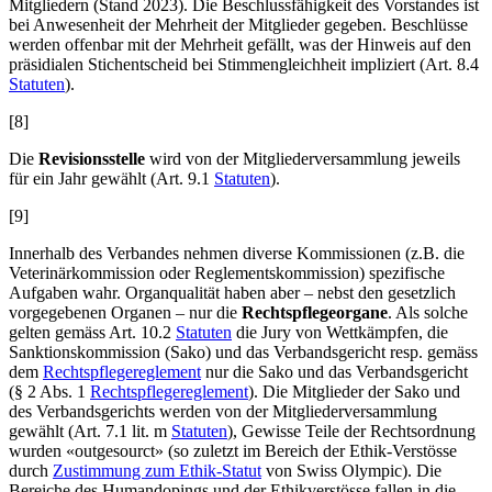
Mitgliedern (Stand 2023). Die Beschlussfähigkeit des Vorstandes ist
bei Anwesenheit der Mehrheit der Mitglieder gegeben. Beschlüsse
werden offenbar mit der Mehrheit gefällt, was der Hinweis auf den
präsidialen Stichentscheid bei Stimmengleichheit impliziert (Art. 8.4
Statuten
).
[8]
Die
Revisionsstelle
wird von der Mitgliederversammlung jeweils
für ein Jahr gewählt (Art. 9.1
Statuten
).
[9]
Innerhalb des Verbandes nehmen diverse Kommissionen (z.B. die
Veterinärkommission oder Reglementskommission) spezifische
Aufgaben wahr. Organqualität haben aber – nebst den gesetzlich
vorgegebenen Organen – nur die
Rechtspflegeorgane
. Als solche
gelten gemäss Art. 10.2
Statuten
die Jury von Wettkämpfen, die
Sanktionskommission (Sako) und das Verbandsgericht resp. gemäss
dem
Rechtspflegereglement
nur die Sako und das Verbandsgericht
(§ 2 Abs. 1
Rechtspflegereglement
). Die Mitglieder der Sako und
des Verbandsgerichts werden von der Mitgliederversammlung
gewählt (Art. 7.1 lit. m
Statuten
), Gewisse Teile der Rechtsordnung
wurden «outgesourct» (so zuletzt im Bereich der Ethik-Verstösse
durch
Zustimmung zum Ethik-Statut
von Swiss Olympic). Die
Bereiche des Humandopings und der Ethikverstösse fallen in die