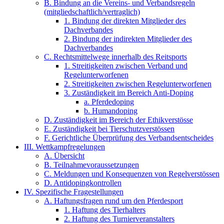
B. Bindung an die Vereins- und Verbandsregeln
(mitgliedschaftlich/vertraglich)
1. Bindung der direkten Mitglieder des
Dachverbandes
2. Bindung der indirekten Mitglieder des
Dachverbandes
C. Rechtsmittelwege innerhalb des Reitsports
1. Streitigkeiten zwischen Verband und
Regelunterworfenen
2. Streitigkeiten zwischen Regelunterworfenen
3. Zuständigkeit im Bereich Anti-Doping
a. Pferdedoping
b. Humandoping
D. Zuständigkeit im Bereich der Ethikverstösse
E. Zuständigkeit bei Tierschutzverstössen
F. Gerichtliche Überprüfung des Verbandsentscheides
III. Wettkampfregelungen
A. Übersicht
B. Teilnahmevoraussetzungen
C. Meldungen und Konsequenzen von Regelverstössen
D. Antidopingkontrollen
IV. Spezifische Fragestellungen
A. Haftungsfragen rund um den Pferdesport
1. Haftung des Tierhalters
2. Haftung des Turnierveranstalters