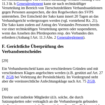
11.3 lit. h
Generalreglement
kann sie nach rechtskräftiger
Verurteilung im Bereich von Tierschutzdelikten Verbandssanktionen
gegen Personen aussprechen, die den Regelwerken des SVPS
unterstehen. Der Entscheid der Sako kann innert 20 Tagen an das
Verbandsgericht weitergezogen werden (vgl. vorstehend Rz. 21).
Die Sako kann zudem auf Antrag des Vorstandes Personen bereits
vor einer rechtskräftigen Verurteilung sperren oder suspendieren,
wenn das Ansehen des Pferdesportes resp. des Verbandes dies
erfordern (Anhang I Art. 11.3 Abs. 2
Generalreglement
).
F. Gerichtliche Überprüfung des
Verbandsentscheides
[29]
Ein Verbandsentscheid kann aus verschiedenen Gründen und mit
verschiedenen Klagen angefochten werden (z.B. gestützt auf Art. 27
ff.
ZGB
bei Verletzung der Persönlichkeit). Im Vordergrund steht
aber die vereinsrechtliche Anfechtungsklage nach Art. 75
ZGB
.
[30]
Direkte und indirekte Mitglieder (d.h. solche, die durch
Satzungsketten oder vertraglich an die Verbandsregeln gebunden