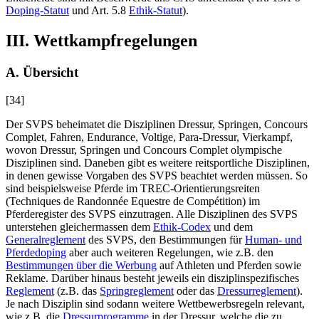
Doping-Statut
und Art. 5.8
Ethik-Statut
).
III. Wettkampfregelungen
A. Übersicht
[34]
Der SVPS beheimatet die Disziplinen Dressur, Springen, Concours
Complet, Fahren, Endurance, Voltige, Para-Dressur, Vierkampf,
wovon Dressur, Springen und Concours Complet olympische
Disziplinen sind. Daneben gibt es weitere reitsportliche Disziplinen,
in denen gewisse Vorgaben des SVPS beachtet werden müssen. So
sind beispielsweise Pferde im TREC-Orientierungsreiten
(Techniques de Randonnée Equestre de Compétition) im
Pferderegister des SVPS einzutragen. Alle Disziplinen des SVPS
unterstehen gleichermassen dem
Ethik-Codex
und dem
Generalreglement
des SVPS, den Bestimmungen für
Human- und
Pferdedoping
aber auch weiteren Regelungen, wie z.B. den
Bestimmungen über die Werbung
auf Athleten und Pferden sowie
Reklame. Darüber hinaus besteht jeweils ein disziplinspezifisches
Reglement
(z.B. das
Springreglement
oder das
Dressurreglement
).
Je nach Disziplin sind sodann weitere Wettbewerbsregeln relevant,
wie z.B. die
Dressurprogramme
in der Dressur, welche die zu