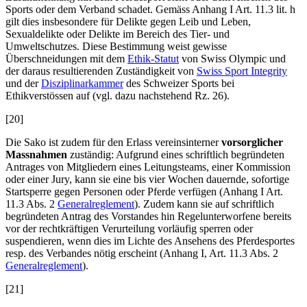
Sports oder dem Verband schadet. Gemäss Anhang I Art. 11.3 lit. h
gilt dies insbesondere für Delikte gegen Leib und Leben,
Sexualdelikte oder Delikte im Bereich des Tier- und
Umweltschutzes. Diese Bestimmung weist gewisse
Überschneidungen mit dem
Ethik-Statut
von Swiss Olympic und
der daraus resultierenden Zuständigkeit von
Swiss Sport Integrity
und der
Disziplinarkammer
des Schweizer Sports bei
Ethikverstössen auf (vgl. dazu nachstehend Rz. 26).
[20]
Die Sako ist zudem für den Erlass vereinsinterner
vorsorglicher
Massnahmen
zuständig: Aufgrund eines schriftlich begründeten
Antrages von Mitgliedern eines Leitungsteams, einer Kommission
oder einer Jury, kann sie eine bis vier Wochen dauernde, sofortige
Startsperre gegen Personen oder Pferde verfügen (Anhang I Art.
11.3 Abs. 2
Generalreglement
). Zudem kann sie auf schriftlich
begründeten Antrag des Vorstandes hin Regelunterworfene bereits
vor der rechtkräftigen Verurteilung vorläufig sperren oder
suspendieren, wenn dies im Lichte des Ansehens des Pferdesportes
resp. des Verbandes nötig erscheint (Anhang I, Art. 11.3 Abs. 2
Generalreglement
).
[21]