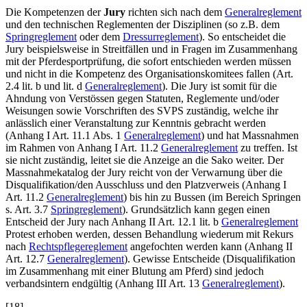
Die Kompetenzen der
Jury
richten sich nach dem
Generalreglement
und den technischen Reglementen der Disziplinen (so z.B. dem
Springreglement
oder dem
Dressurreglement
). So entscheidet die
Jury beispielsweise in Streitfällen und in Fragen im Zusammenhang
mit der Pferdesportprüfung, die sofort entschieden werden müssen
und nicht in die Kompetenz des Organisationskomitees fallen (Art.
2.4 lit. b und lit. d
Generalreglement
). Die Jury ist somit für die
Ahndung von Verstössen gegen Statuten, Reglemente und/oder
Weisungen sowie Vorschriften des SVPS zuständig, welche ihr
anlässlich einer Veranstaltung zur Kenntnis gebracht werden
(Anhang I Art. 11.1 Abs. 1
Generalreglement
) und hat Massnahmen
im Rahmen von Anhang I Art. 11.2
Generalreglement
zu treffen. Ist
sie nicht zuständig, leitet sie die Anzeige an die Sako weiter. Der
Massnahmekatalog der Jury reicht von der Verwarnung über die
Disqualifikation/den Ausschluss und den Platzverweis (Anhang I
Art. 11.2
Generalreglement
) bis hin zu Bussen (im Bereich Springen
s. Art. 3.7
Springreglement
). Grundsätzlich kann gegen einen
Entscheid der Jury nach Anhang II Art. 12.1 lit. b
Generalreglement
Protest erhoben werden, dessen Behandlung wiederum mit Rekurs
nach
Rechtspflegereglement
angefochten werden kann (Anhang II
Art. 12.7
Generalreglement
). Gewisse Entscheide (Disqualifikation
im Zusammenhang mit einer Blutung am Pferd) sind jedoch
verbandsintern endgültig (Anhang III Art. 13
Generalreglement
).
[18]