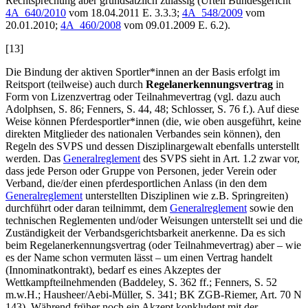
Rechtsprechung aber grundsätzlich zulässig (Urteil Bundesgericht
4A_640/2010
vom 18.04.2011 E. 3.3.3;
4A_548/2009
vom
20.01.2010;
4A_460/2008
vom 09.01.2009 E. 6.2).
[13]
Die Bindung der aktiven Sportler*innen an der Basis erfolgt im
Reitsport (teilweise) auch durch
Regelanerkennungsvertrag
in
Form von Lizenzvertrag oder Teilnahmevertrag (vgl. dazu auch
Adolphsen
, S. 86;
Fenners
, S. 44, 48;
Schlosser
,
S. 76 f.). Auf diese
Weise können Pferdesportler*innen (die, wie oben ausgeführt, keine
direkten Mitglieder des nationalen Verbandes sein können), den
Regeln des SVPS und dessen Disziplinargewalt ebenfalls unterstellt
werden. Das
Generalreglement
des SVPS sieht in Art. 1.2 zwar vor,
dass jede Person oder Gruppe von Personen, jeder Verein oder
Verband, die/der einen pferdesportlichen Anlass (in den dem
Generalreglement
unterstellten Disziplinen wie z.B. Springreiten)
durchführt oder daran teilnimmt, dem
Generalreglement
sowie den
technischen Reglementen und/oder Weisungen unterstellt sei und die
Zuständigkeit der Verbandsgerichtsbarkeit anerkenne. Da es sich
beim Regelanerkennungsvertrag (oder Teilnahmevertrag) aber – wie
es der Name schon vermuten lässt – um einen Vertrag handelt
(Innominatkontrakt), bedarf es eines Akzeptes der
Wettkampfteilnehmenden (
Baddeley
, S. 362 ff.;
Fenners
, S. 52
m.w.H.;
Hausheer/Aebi-Müller
, S. 341; BK ZGB-
Riemer
, Art. 70 N
143). Während früher noch ein Akzept konkludent mit der