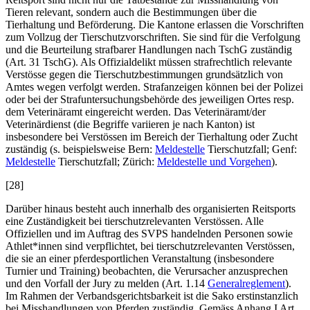
Tieren relevant, sondern auch die Bestimmungen über die
Tierhaltung und Beförderung. Die Kantone erlassen die Vorschriften
zum Vollzug der Tierschutzvorschriften. Sie sind für die Verfolgung
und die Beurteilung strafbarer Handlungen nach TschG zuständig
(Art. 31 TschG). Als Offizialdelikt müssen strafrechtlich relevante
Verstösse gegen die Tierschutzbestimmungen grundsätzlich von
Amtes wegen verfolgt werden. Strafanzeigen können bei der Polizei
oder bei der Strafuntersuchungsbehörde des jeweiligen Ortes resp.
dem Veterinäramt eingereicht werden. Das Veterinäramt/der
Veterinärdienst (die Begriffe variieren je nach Kanton) ist
insbesondere bei Verstössen im Bereich der Tierhaltung oder Zucht
zuständig (s. beispielsweise Bern:
Meldestelle
Tierschutzfall; Genf:
Meldestelle
Tierschutzfall; Zürich:
Meldestelle und Vorgehen
).
[28]
Darüber hinaus besteht auch innerhalb des organisierten Reitsports
eine Zuständigkeit bei tierschutzrelevanten Verstössen. Alle
Offiziellen und im Auftrag des SVPS handelnden Personen sowie
Athlet*innen sind verpflichtet, bei tierschutzrelevanten Verstössen,
die sie an einer pferdesportlichen Veranstaltung (insbesondere
Turnier und Training) beobachten, die Verursacher anzusprechen
und den Vorfall der Jury zu melden (Art. 1.14
Generalreglement
).
Im Rahmen der Verbandsgerichtsbarkeit ist die Sako erstinstanzlich
bei Misshandlungen von Pferden zuständig. Gemäss Anhang I Art.