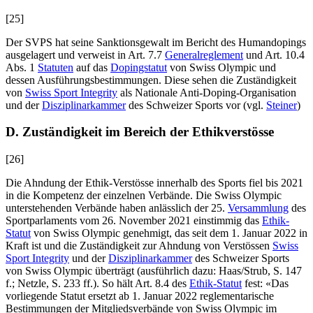
[25]
Der SVPS hat seine Sanktionsgewalt im Bericht des Humandopings
ausgelagert und verweist in Art. 7.7
Generalreglement
und Art. 10.4
Abs. 1
Statuten
auf das
Dopingstatut
von Swiss Olympic und
dessen Ausführungsbestimmungen. Diese sehen die Zuständigkeit
von
Swiss Sport Integrity
als Nationale Anti-Doping-Organisation
und der
Disziplinarkammer
des Schweizer Sports vor (vgl.
Steiner
)
D. Zuständigkeit im Bereich der Ethikverstösse
[26]
Die Ahndung der Ethik-Verstösse innerhalb des Sports fiel bis 2021
in die Kompetenz der einzelnen Verbände. Die Swiss Olympic
unterstehenden Verbände haben anlässlich der 25.
Versammlung
des
Sportparlaments vom 26. November 2021 einstimmig das
Ethik-
Statut
von Swiss Olympic genehmigt, das seit dem 1. Januar 2022 in
Kraft ist und die Zuständigkeit zur Ahndung von Verstössen
Swiss
Sport Integrity
und der
Disziplinarkammer
des Schweizer Sports
von Swiss Olympic überträgt (ausführlich dazu:
Haas/Strub
, S. 147
f.;
Netzle
, S. 233 ff.). So hält Art. 8.4 des
Ethik-Statut
fest: «Das
vorliegende Statut ersetzt ab 1. Januar 2022 reglementarische
Bestimmungen der Mitgliedsverbände von Swiss Olympic im