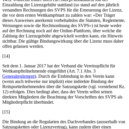
Einzahlung der Lizenzgebühr stattfand (so stand auf den jährlich
versandten Rechnungen des SVPS für die Erneuerung der Lizenz,
die vor dem ersten Wettkampfstart zu zahlen war: «Der Träger
dieses Ausweises anerkennt vorbehaltslos die Statuten, Reglemente,
Weisungen sowie die Rechtsordnung des SVPS») ist heute weder
auf der Rechnung noch auf der Online-Plattform, über welche die
Zahlung der Lizenzgebühr abgewickelt werden kann, ein Hinweis
sichtbar. Die gültige Bindungswirkung über die Lizenz muss daher
offen gelassen werden.
[14]
Seit dem 1. Januar 2017 hat der Verband die Vereinspflicht für
Wettkampfteilnehmende eingeführt (Art. 7.1 Abs. 3
Generalreglement
). Durch die Einbindung in den Verein kann
(wenn auch teilweise nur implizit) eine indirekte Bindung der
Reitsportteilnehmenden über die Satzungskette (vgl. vorstehend Rz.
12) erfolgen. Dies bedingt aber, dass der Verein selbst seinen
direkten Mitgliedern die Beachtung der Vorschriften des SVPS als
Mitgliederpflicht überbindet.
[15]
Die Bindung an die Regularien des Dachverbandes (ausserhalb von
Satzungsketten oder Lizenzvertrag), kann zudem über einen