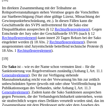
Im direkten Zusammenhang mit der Teilnahme an
Reitsportveranstaltungen stehen Verstösse gegen die Vorschriften
zur Startberechtigung (Start ohne gültige Lizenz, Missachtung der
Gewinnpunktebeschränkung, etc.). In diesen Fällen kann die
Geschäftsstelle des SVPS stellvertretend für die Sako eine
Disqualifikation aussprechen (§ 12
Rechtspflegereglement
). Gegen
Entscheide der Jury oder der Geschäftsstelle SVPS (nach § 12
Rechtspflegereglement
) kann innert 20 Tagen Rekurs bei der Sako
eingeleitet werden (§ 18 Abs. 2
Rechtspflegereglement
). Davon
ausgenommen sind Juryentscheide betreffend technische Proteste (§
18 Abs. 1
Rechtspflegereglement
).
[19]
Die
Sako
ist – wie es der Name schon vermuten lässt – für die
Sanktionierung von Regelverstössen zuständig (Anhang I, Art. 11.1
Generalreglement
). Der ihr zur Verfügung stehende
Massnahmekatalog reicht von der Verwarnung bis hin zur zeitlich
unbeschränkten Sperre (jeweils mit oder ohne Veröffentlichung im
Publikationsorgan des Verbandes, siehe Anhang I, Art. 11.3
Generalreglement
). Zudem kann die Sako Sanktionen aussprechen
gegen Personen, die der Verbandsgerichtsbarkeit unterstehen, wenn
sie strafrechtlich wegen eines Deliktes verurteilt worden sind, das im
Zusammenhang mit dem Pferdesport steht oder dem Ansehen des