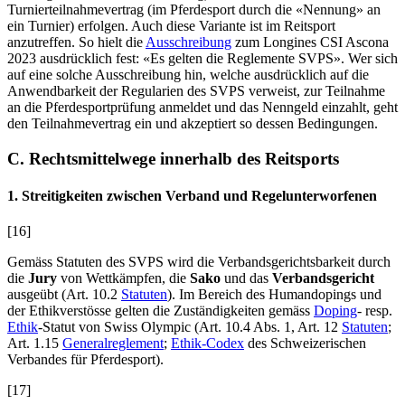
Turnierteilnahmevertrag (im Pferdesport durch die «Nennung» an
ein Turnier) erfolgen. Auch diese Variante ist im Reitsport
anzutreffen. So hielt die
Ausschreibung
zum Longines CSI Ascona
2023 ausdrücklich fest: «Es gelten die Reglemente SVPS». Wer sich
auf eine solche Ausschreibung hin, welche ausdrücklich auf die
Anwendbarkeit der Regularien des SVPS verweist, zur Teilnahme
an die Pferdesportprüfung anmeldet und das Nenngeld einzahlt, geht
den Teilnahmevertrag ein und akzeptiert so dessen Bedingungen.
C. Rechtsmittelwege innerhalb des Reitsports
1. Streitigkeiten zwischen Verband und Regelunterworfenen
[16]
Gemäss Statuten des SVPS wird die Verbandsgerichtsbarkeit durch
die
Jury
von Wettkämpfen, die
Sako
und das
Verbandsgericht
ausgeübt (Art. 10.2
Statuten
). Im Bereich des Humandopings und
der Ethikverstösse gelten die Zuständigkeiten gemäss
Doping
- resp.
Ethik
-Statut von Swiss Olympic (Art. 10.4 Abs. 1, Art. 12
Statuten
;
Art. 1.15
Generalreglement
;
Ethik-Codex
des Schweizerischen
Verbandes für Pferdesport).
[17]