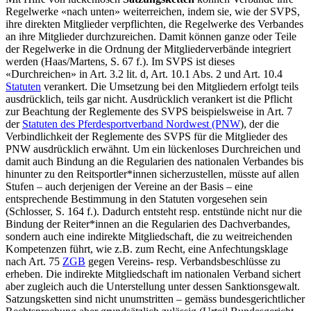
Regelwerke «nach unten» weiterreichen, indem sie, wie der SVPS,
ihre direkten Mitglieder verpflichten, die Regelwerke des Verbandes
an ihre Mitglieder durchzureichen. Damit können ganze oder Teile
der Regelwerke in die Ordnung der Mitgliederverbände integriert
werden (
Haas/Martens
, S. 67 f.). Im SVPS ist dieses
«Durchreichen» in Art. 3.2 lit. d, Art. 10.1 Abs. 2 und Art. 10.4
Statuten
verankert. Die Umsetzung bei den Mitgliedern erfolgt teils
ausdrücklich, teils gar nicht. Ausdrücklich verankert ist die Pflicht
zur Beachtung der Reglemente des SVPS beispielsweise in Art. 7
der
Statuten des Pferdesportverband Nordwest (PNW
), der die
Verbindlichkeit der Reglemente des SVPS für die Mitglieder des
PNW ausdrücklich erwähnt. Um ein lückenloses Durchreichen und
damit auch Bindung an die Regularien des nationalen Verbandes bis
hinunter zu den Reitsportler*innen sicherzustellen, müsste auf allen
Stufen – auch derjenigen der Vereine an der Basis – eine
entsprechende Bestimmung in den Statuten vorgesehen sein
(
Schlosser
, S. 164 f.). Dadurch entsteht resp. entstünde nicht nur die
Bindung der Reiter*innen an die Regularien des Dachverbandes,
sondern auch eine indirekte Mitgliedschaft, die zu weitreichenden
Kompetenzen führt, wie z.B. zum Recht, eine Anfechtungsklage
nach Art. 75
ZGB
gegen Vereins- resp. Verbandsbeschlüsse zu
erheben. Die indirekte Mitgliedschaft im nationalen Verband sichert
aber zugleich auch die Unterstellung unter dessen Sanktionsgewalt.
Satzungsketten sind nicht unumstritten – gemäss bundesgerichtlicher