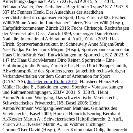
Anfechtungsklage nach Art. 75 ZGB, AJP 2015, S. 1140 ff.;
Fellmann Walter,
Der Tierhalter – Begriff oder Typus? SJZ 1987, S.
337 ff.;
Fenners Henk,
Der Ausschluss der staatlichen
Gerichtsbarkeit im organisierten Sport, Diss. Zürich 2006
;
Fischer
Willi/Böhme Anna
, in: Luterbacher Thierry/Fischer Willi (Hrsg.),
Haftpflichtkommentar, Zürich 2016;
Fuchs Christoph,
Rechtsfragen
der Vereinsstrafe, Diss., Zürich 1999;
Girsberger Daniel/Voser
Nathalie
, International Arbitration, 4. Aufl., Zürich 2021;
Haas
Ulrich
, Sportverbandsstruktur, in: Schneuwly Anne Mirjam/Strub
Yael Nadja/ Koller Trunz Mirjam (Hrsg.), Sportverbandskommentar
;
Haas Ulrich/Strub Yael,
Entwicklungen im Sportrecht, SJZ 2023, S.
147 ff.;
Haas Ulrich/Martens Dirk-Reiner,
Sportrecht – Eine
Einführung in die Praxis, Zürich 2012;
Haas Ulrich/Köppel Judith,
Abwehransprüche des Sportlers gegen (angeblich rechtswidriges)
Verbandsverhalten vor dem Court of Arbitration for Sport
(CAS/TAS),
Jusletter vom 16. Juli 2012
;
Hausheer Heinz/Aebi-
Müller Regina E
., Sanktionen gegen Sportler – Voraussetzungen
und Rahmenbedingungen, ZBJV 2001, S. 338 ff.;
Heini
Anton/Portmann Wolfgang
, Das schweizerische Vereinsrecht,
Schweizerisches Privatrecht, II/5, Basel 2005;
Heini
Anton/Portmann Wolfgang/Seemann Matthias,
Grundriss des
Vereinsrechts, Basel 2009;
Honsell Heinrich/Isenring Bernhard
A./Kessler
Martin A
., Schweizerisches Haftpflichtrecht, 2. Aufl.,
Zürich 2013;
Kessler
Martin A
., in: Widmer Lüchinger
Corinne/Oser David (Hrsg.), Basler Kommentar Obligationenrecht