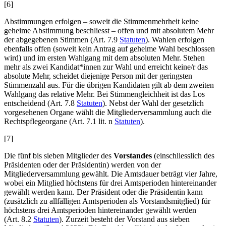
[6]
Abstimmungen erfolgen – soweit die Stimmenmehrheit keine
geheime Abstimmung beschliesst – offen und mit absolutem Mehr
der abgegebenen Stimmen (Art. 7.9
Statuten
). Wahlen erfolgen
ebenfalls offen (soweit kein Antrag auf geheime Wahl beschlossen
wird) und im ersten Wahlgang mit dem absoluten Mehr. Stehen
mehr als zwei Kandidat*innen zur Wahl und erreicht keine/r das
absolute Mehr, scheidet diejenige Person mit der geringsten
Stimmenzahl aus. Für die übrigen Kandidaten gilt ab dem zweiten
Wahlgang das relative Mehr. Bei Stimmengleichheit ist das Los
entscheidend (Art. 7.8
Statuten
). Nebst der Wahl der gesetzlich
vorgesehenen Organe wählt die Mitgliederversammlung auch die
Rechtspflegeorgane (Art. 7.1 lit. n
Statuten
).
[7]
Die fünf bis sieben Mitglieder des
Vorstandes
(einschliesslich des
Präsidenten oder der Präsidentin) werden von der
Mitgliederversammlung gewählt. Die Amtsdauer beträgt vier Jahre,
wobei ein Mitglied höchstens für drei Amtsperioden hintereinander
gewählt werden kann. Der Präsident oder die Präsidentin kann
(zusätzlich zu allfälligen Amtsperioden als Vorstandsmitglied) für
höchstens drei Amtsperioden hintereinander gewählt werden
(Art. 8.2
Statuten
). Zurzeit besteht der Vorstand aus sieben