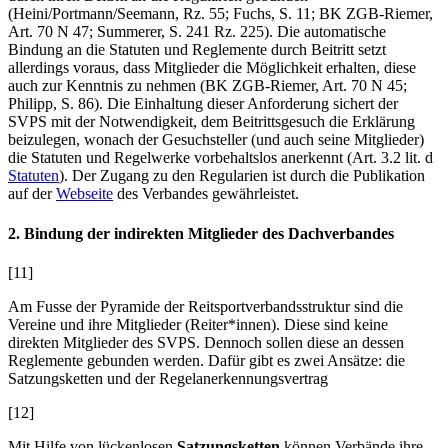
(
Heini/Portmann/Seemann
, Rz. 55;
Fuchs
, S. 11; BK ZGB-
Riemer
,
Art. 70 N 47;
Summerer
, S. 241 Rz. 225). Die automatische
Bindung an die Statuten und Reglemente durch Beitritt setzt
allerdings voraus, dass Mitglieder die Möglichkeit erhalten, diese
auch zur Kenntnis zu nehmen (BK ZGB-
Riemer
, Art. 70 N 45;
Philipp
, S. 86). Die Einhaltung dieser Anforderung sichert der
SVPS mit der Notwendigkeit, dem Beitrittsgesuch die Erklärung
beizulegen, wonach der Gesuchsteller (und auch seine Mitglieder)
die Statuten und Regelwerke vorbehaltslos anerkennt (Art. 3.2 lit. d
Statuten
). Der Zugang zu den Regularien ist durch die Publikation
auf der
Webseite
des Verbandes gewährleistet.
2. Bindung der indirekten Mitglieder des Dachverbandes
[11]
Am Fusse der Pyramide der Reitsportverbandsstruktur sind die
Vereine und ihre Mitglieder (Reiter*innen). Diese sind keine
direkten Mitglieder des SVPS. Dennoch sollen diese an dessen
Reglemente gebunden werden. Dafür gibt es zwei Ansätze: die
Satzungsketten und der Regelanerkennungsvertrag
[12]
Mit Hilfe von lückenlosen
Satzungsketten
können Verbände ihre