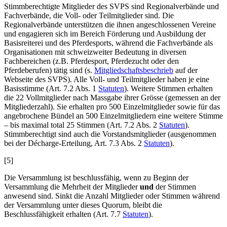
Stimmberechtigte Mitglieder des SVPS sind Regionalverbände und
Fachverbände, die Voll- oder Teilmitglieder sind. Die
Regionalverbände unterstützen die ihnen angeschlossenen Vereine
und engagieren sich im Bereich Förderung und Ausbildung der
Basisreiterei und des Pferdesports, während die Fachverbände als
Organisationen mit schweizweiter Bedeutung in diversen
Fachbereichen (z.B. Pferdesport, Pferdezucht oder den
Pferdeberufen) tätig sind (s.
Mitgliedschaftsbeschrieb
auf der
Webseite des SVPS). Alle Voll- und Teilmitglieder haben je eine
Basisstimme (Art. 7.2 Abs. 1
Statuten
). Weitere Stimmen erhalten
die 22 Vollmitglieder nach Massgabe ihrer Grösse (gemessen an der
Mitgliederzahl). Sie erhalten pro 500 Einzelmitglieder sowie für das
angebrochene Bündel an 500 Einzelmitgliedern eine weitere Stimme
– bis maximal total 25 Stimmen (Art. 7.2 Abs. 2
Statuten
).
Stimmberechtigt sind auch die Vorstandsmitglieder (ausgenommen
bei der Décharge-Erteilung, Art. 7.3 Abs. 2
Statuten
).
[5]
Die Versammlung ist beschlussfähig, wenn zu Beginn der
Versammlung die Mehrheit der Mitglieder
und
der Stimmen
anwesend sind. Sinkt die Anzahl Mitglieder oder Stimmen während
der Versammlung unter dieses Quorum, bleibt die
Beschlussfähigkeit erhalten (Art. 7.7
Statuten
).