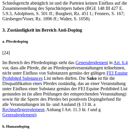
Schiedsgericht abträglich ist und die Parteien keinen Einfluss auf die
Zusammenstellung des Spruchkörpers haben (BGE 148 III 427 E.
5.9.3,
Adolphsen
, S. 501 ff.;
Burgherr
, Rz. 451 f.;
Fenners
, S. 167;
Girsberger/Voser
, Rz. 1896 ff.;
Walter
, S. 1058).
3. Zuständigkeit im Bereich Anti-Doping
a. Pferdedoping
[24]
Im Bereich des Pferdedopings sieht das
Generalreglement
in
Art. 6.4
vor, dass alle Pferde, die an Pferdesportveranstaltungen teilnehmen,
nicht unter Einfluss von Substanzen gemäss der gültigen
FEI Equine
Prohibited Substances
List stehen dürfen. Die
Sako
ist für die
Disqualifikation eines Pferdes zuständig, das an einer Veranstaltung
unter Einfluss einer Substanz gemäss der FEI Equine Prohibited List
gestanden ist (in allen Prüfungen der entsprechenden Veranstaltung)
sowie für die Sperre des Pferdes bei positivem Dopingbefund für
alle Veranstaltungen im In- und Ausland (§ 13 lit. a
Rechtspflegereglement
; Anhang I Art. 11.3 lit. f und g
Generalreglement
).
b. Humandoping