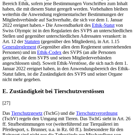
Bereich Ethik, sofern jene Bestimmungen Vorschriften zum Inhalt
haben, die mit diesem Statut geregelt werden. Vorbehalten bleiben
weiterhin die Anwendung reglementarischer Bestimmungen der
Mitgliedsverbände auf Sachverhalte, die sich vor dem 1. Januar
2022 ereignet haben.» Die Anwendbarkeit des
Ethik-Statut
von
Swiss Olympic ist in den Regularien des SVPS an unterschiedlichen
Stellen und gegenüber unterschiedlichen Adressaten verankert: in
Art. 12 der
Statuten
(gegenüber den Mitgliedern), in Art. 1.15
Generalreglement
(Gegenüber allen dem Reglement unterstehenden
Personen) und im
Ethik-Codex
des SVPS (an alle Personen
gerichtet, die dem SVPS und seinen Mitgliederverbänden
angeschlossen sind). Soweit Ethik-Verstösse, die sich nach dem 1.
Januar 2022 ereignet haben, in den Anwendungsbereich des Ethik-
Statut fallen, ist die Zuständigkeit des SVPS und seiner Organe
nicht mehr gegeben.
E. Zuständigkeit bei Tierschutzverstössen
[27]
Das
Tierschutzgesetz
(TschG) und die
Tierschutzverordnung
(TschV) regeln den Umgang mit Tieren. Das TschG sieht in Art. 26
ff. Strafbestimmungen vor (weiterführend zur Tierquälerei im
Pferdesport, s.
Brunner
, u.a. in Rz. 60 ff.). Insbesondere für den
Reitsport sind nicht nur die Tatbestände zur Misshandlung von