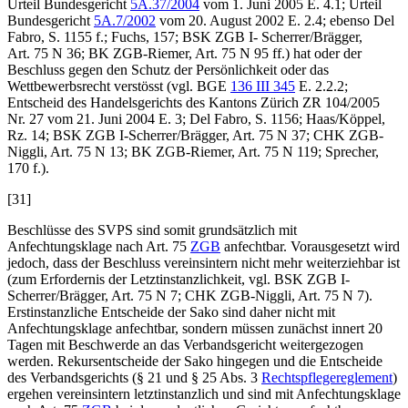
Urteil Bundesgericht
5A.37/2004
vom 1. Juni 2005 E. 4.1; Urteil
Bundesgericht
5A.7/2002
vom 20. August 2002 E. 2.4; ebenso
Del
Fabro
, S. 1155 f.;
Fuchs
, 157; BSK ZGB I-
Scherrer/Brägger
,
Art. 75 N 36; BK ZGB-
Riemer
, Art. 75 N 95 ff.) hat oder der
Beschluss gegen den Schutz der Persönlichkeit oder das
Wettbewerbsrecht verstösst (vgl. BGE
136 III 345
E. 2.2.2;
Entscheid des Handelsgerichts des Kantons Zürich ZR 104/2005
Nr. 27 vom 21. Juni 2004 E. 3;
Del Fabro
, S. 1156;
Haas/Köppel
,
Rz. 14; BSK ZGB I-
Scherrer/Brägger,
Art. 75 N 37; CHK ZGB-
Niggli
, Art. 75 N 13; BK ZGB-
Riemer
, Art. 75 N 119;
Sprecher
,
170 f.).
[31]
Beschlüsse des SVPS sind somit grundsätzlich mit
Anfechtungsklage nach Art. 75
ZGB
anfechtbar. Vorausgesetzt wird
jedoch, dass der Beschluss vereinsintern nicht mehr weiterziehbar ist
(zum Erfordernis der Letztinstanzlichkeit, vgl. BSK ZGB I-
Scherrer/Brägger
, Art. 75 N 7; CHK ZGB-
Niggli
, Art. 75 N 7).
Erstinstanzliche Entscheide der Sako sind daher nicht mit
Anfechtungsklage anfechtbar, sondern müssen zunächst innert 20
Tagen mit Beschwerde an das Verbandsgericht weitergezogen
werden. Rekursentscheide der Sako hingegen und die Entscheide
des Verbandsgerichts (§ 21 und § 25 Abs. 3
Rechtspflegereglement
)
ergehen vereinsintern letztinstanzlich und sind mit Anfechtungsklage