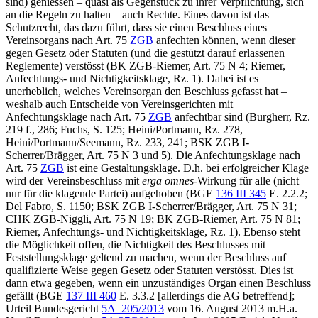
sind) geniessen – quasi als Gegenstück zu ihrer Verpflichtung, sich
an die Regeln zu halten – auch Rechte. Eines davon ist das
Schutzrecht, das dazu führt, dass sie einen Beschluss eines
Vereinsorgans nach Art. 75
ZGB
anfechten können, wenn dieser
gegen Gesetz oder Statuten (und die gestützt darauf erlassenen
Reglemente) verstösst (BK ZGB-
Riemer
, Art. 75 N 4;
Riemer
,
Anfechtungs- und Nichtigkeitsklage, Rz. 1). Dabei ist es
unerheblich, welches Vereinsorgan den Beschluss gefasst hat –
weshalb auch Entscheide von Vereinsgerichten mit
Anfechtungsklage nach Art. 75
ZGB
anfechtbar sind (
Burgherr
, Rz.
219 f., 286;
Fuchs
, S. 125;
Heini/Portmann
, Rz. 278,
Heini/Portmann/Seemann
, Rz. 233, 241; BSK ZGB I-
Scherrer/Brägger
, Art. 75
N 3 und 5). Die Anfechtungsklage nach
Art. 75
ZGB
ist eine Gestaltungsklage. D.h. bei erfolgreicher Klage
wird der Vereinsbeschluss mit
erga omnes
-Wirkung für alle (nicht
nur für die klagende Partei) aufgehoben (BGE
136 III 345
E. 2.2.2;
Del Fabro
, S. 1150; BSK ZGB I-
Scherrer/Brägger
, Art. 75 N 31;
CHK ZGB-
Niggli
, Art. 75 N 19; BK ZGB-
Riemer
, Art. 75 N 81;
Riemer
, Anfechtungs- und Nichtigkeitsklage, Rz. 1). Ebenso steht
die Möglichkeit offen, die Nichtigkeit des Beschlusses mit
Feststellungsklage geltend zu machen, wenn der Beschluss auf
qualifizierte Weise gegen Gesetz oder Statuten verstösst. Dies ist
dann etwa gegeben, wenn ein unzuständiges Organ einen Beschluss
gefällt (BGE
137 III 460
E. 3.3.2 [allerdings die AG betreffend];
Urteil Bundesgericht
5A_205/2013
vom 16. August 2013 m.H.a.