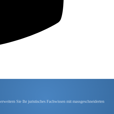
erweitern Sie Ihr juristisches Fachwissen mit massgeschneiderten