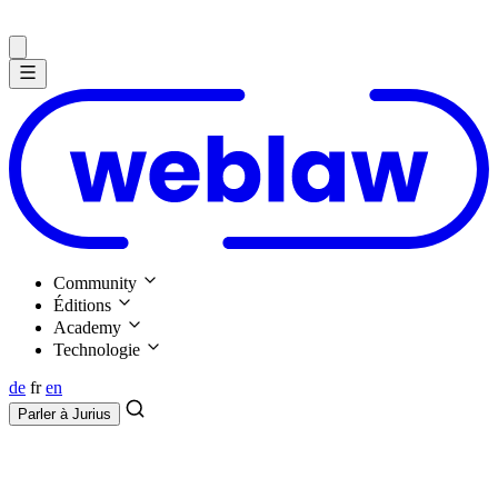
Community
Éditions
Academy
Technologie
de
fr
en
Parler à
Jurius