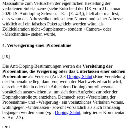
Massnahme zum Vertuschen der eigentlichen Bestellung der
verbotenen Substanzen» (siehe Entscheid der DK vom 31. Januar
2020 i.S. Antidoping Schweiz – E.I. [E. 4.3]), hielt aber u.a. fest,
dass wenn das Adressetikett mit seinem Namen und seiner Adresse
wirklich auf ein falsches Paket geklebt worden wäre, als
Zolldeklaration nicht «Supplement» sondern «Camera» oder
«Merchandise» stehen würde.
4. Verweigerung einer Probenahme
[19]
Die Anti-Doping-Bestimmungen werten die
Vereitelung der
Probenahme, die Weigerung oder das Unterlassen einer solchen
Probenahme
als Verstoss (Art. 2.3
Doping-Statut
).Eine Vereitelung
der Probenahme liegt dann vor, wenn der Nachweis erbracht wird,
dass eine Athletin oder ein Athlet dem Dopingkontrollpersonal
vorsätzlich ausgewichen ist, um sich dem Aufgebot zur oder der
Dopingkontrolle zu entziehen. Demnach setzt «Vereitelung der
Probenahme» und «Weigerung» ein vorsätzliches Verhalten voraus,
wohingegen «Unterlassen» sowohl vorsätzlich als auch fahrlässig
begangen werden kann (vgl.
Doping-Statut
, integrierter Kommentar
zu Art. 2.3).
[20]