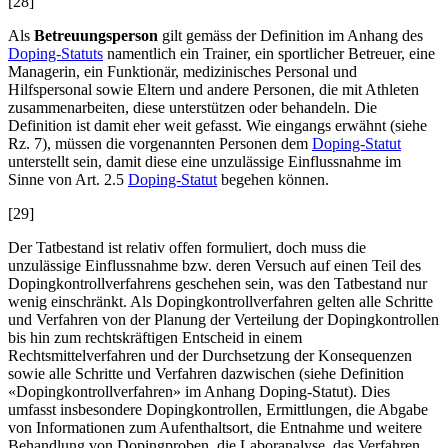
[28]
Als
Betreuungsperson
gilt gemäss der Definition im Anhang des
Doping-Statuts
namentlich ein Trainer, ein sportlicher Betreuer, eine
Managerin, ein Funktionär, medizinisches Personal und
Hilfspersonal sowie Eltern und andere Personen, die mit Athleten
zusammenarbeiten, diese unterstützen oder behandeln. Die
Definition ist damit eher weit gefasst. Wie eingangs erwähnt (siehe
Rz. 7), müssen die vorgenannten Personen dem
Doping-Statut
unterstellt sein, damit diese eine unzulässige Einflussnahme im
Sinne von Art. 2.5
Doping-Statut
begehen können.
[29]
Der Tatbestand ist relativ offen formuliert, doch muss die
unzulässige Einflussnahme bzw. deren Versuch auf einen Teil des
Dopingkontrollverfahrens geschehen sein, was den Tatbestand nur
wenig einschränkt. Als Dopingkontrollverfahren gelten alle Schritte
und Verfahren von der Planung der Verteilung der Dopingkontrollen
bis hin zum rechtskräftigen Entscheid in einem
Rechtsmittelverfahren und der Durchsetzung der Konsequenzen
sowie alle Schritte und Verfahren dazwischen (siehe Definition
«Dopingkontrollverfahren» im Anhang Doping-Statut). Dies
umfasst insbesondere Dopingkontrollen, Ermittlungen, die Abgabe
von Informationen zum Aufenthaltsort, die Entnahme und weitere
Behandlung von Dopingproben, die Laboranalyse, das Verfahren