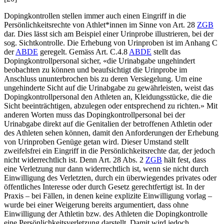
Dopingkontrollen stellen immer auch einen Eingriff in die
Persönlichkeitsrechte von Athlet*innen im Sinne von Art. 28
ZGB
dar. Dies lässt sich am Beispiel einer Urinprobe illustrieren, bei der
sog. Sichtkontrolle. Die Erhebung von Urinproben ist im Anhang C
der
ABDE
geregelt. Gemäss Art. C.4.8
ABDE
stellt das
Dopingkontrollpersonal sicher, «die Urinabgabe ungehindert
beobachten zu können und beaufsichtigt die Urinprobe im
Anschluss ununterbrochen bis zu deren Versiegelung. Um eine
ungehinderte Sicht auf die Urinabgabe zu gewährleisten, weist das
Dopingkontrollpersonal den Athleten an, Kleidungsstücke, die die
Sicht beeinträchtigen, abzulegen oder entsprechend zu richten.» Mit
anderen Worten muss das Dopingkontrollpersonal bei der
Urinabgabe direkt auf die Genitalien der betroffenen Athletin oder
des Athleten sehen können, damit den Anforderungen der Erhebung
von Urinproben Genüge getan wird. Dieser Umstand stellt
zweifelsfrei ein Eingriff in die Persönlichkeitsrechte dar, der jedoch
nicht widerrechtlich ist. Denn Art. 28 Abs. 2
ZGB
hält fest, dass
eine Verletzung nur dann widerrechtlich ist, wenn sie nicht durch
Einwilligung des Verletzten, durch ein überwiegendes privates oder
öffentliches Interesse oder durch Gesetz gerechtfertigt ist. In der
Praxis – bei Fällen, in denen keine explizite Einwilligung vorlag –
wurde bei einer Weigerung bereits argumentiert, dass ohne
Einwilligung der Athletin bzw. des Athleten die Dopingkontrolle
eine Persönlichkeitsverletzung darstellt. Damit wird jedoch