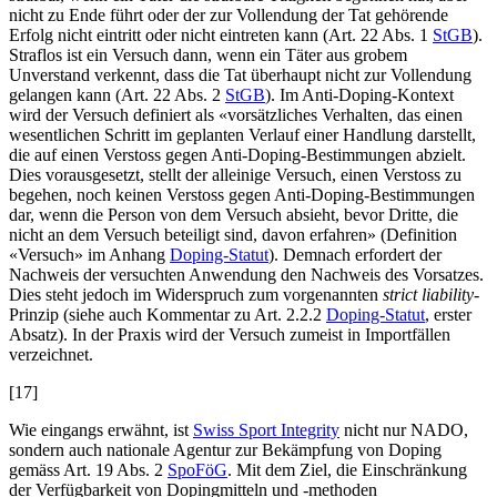
nicht zu Ende führt oder der zur Vollendung der Tat gehörende
Erfolg nicht eintritt oder nicht eintreten kann (Art. 22 Abs. 1
StGB
).
Straflos ist ein Versuch dann, wenn ein Täter aus grobem
Unverstand verkennt, dass die Tat überhaupt nicht zur Vollendung
gelangen kann (Art. 22 Abs. 2
StGB
). Im Anti-Doping-Kontext
wird der Versuch definiert als «vorsätzliches Verhalten, das einen
wesentlichen Schritt im geplanten Verlauf einer Handlung darstellt,
die auf einen Verstoss gegen Anti-Doping-Bestimmungen abzielt.
Dies vorausgesetzt, stellt der alleinige Versuch, einen Verstoss zu
begehen, noch keinen Verstoss gegen Anti-Doping-Bestimmungen
dar, wenn die Person von dem Versuch absieht, bevor Dritte, die
nicht an dem Versuch beteiligt sind, davon erfahren» (Definition
«Versuch» im Anhang
Doping-Statut
). Demnach erfordert der
Nachweis der versuchten Anwendung den Nachweis des Vorsatzes.
Dies steht jedoch im Widerspruch zum vorgenannten
strict liability
-
Prinzip (siehe auch Kommentar zu Art. 2.2.2
Doping-Statut
, erster
Absatz). In der Praxis wird der Versuch zumeist in Importfällen
verzeichnet.
[17]
Wie eingangs erwähnt, ist
Swiss Sport Integrity
nicht nur NADO,
sondern auch nationale Agentur zur Bekämpfung von Doping
gemäss Art. 19 Abs. 2
SpoFöG
. Mit dem Ziel, die Einschränkung
der Verfügbarkeit von Dopingmitteln und -methoden