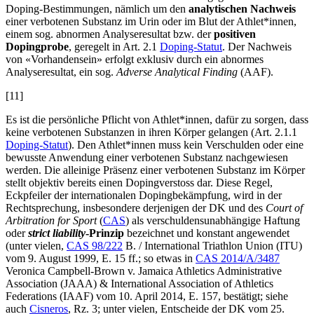
Doping-Bestimmungen, nämlich um den
analytischen Nachweis
einer verbotenen Substanz im Urin oder im Blut der Athlet*innen,
einem sog. abnormen Analyseresultat bzw. der
positiven
Dopingprobe
, geregelt in Art. 2.1
Doping-Statut
. Der Nachweis
von «Vorhandensein» erfolgt exklusiv durch ein abnormes
Analyseresultat, ein sog.
Adverse Analytical Finding
(AAF).
[11]
Es ist die persönliche Pflicht von Athlet*innen, dafür zu sorgen, dass
keine verbotenen Substanzen in ihren Körper gelangen (Art. 2.1.1
Doping-Statut
). Den Athlet*innen muss kein Verschulden oder eine
bewusste Anwendung einer verbotenen Substanz nachgewiesen
werden. Die alleinige Präsenz einer verbotenen Substanz im Körper
stellt objektiv bereits einen Dopingverstoss dar. Diese Regel,
Eckpfeiler der internationalen Dopingbekämpfung, wird in der
Rechtsprechung, insbesondere derjenigen der DK und des
Court of
Arbitration for Sport
(
CAS
) als verschuldensunabhängige Haftung
oder
strict liability
-Prinzip
bezeichnet und konstant angewendet
(unter vielen,
CAS 98/222
B. / International Triathlon Union (ITU)
vom 9. August 1999, E. 15 ff.; so etwas in
CAS 2014/A/3487
Veronica Campbell-Brown v. Jamaica Athletics Administrative
Association (JAAA) & International Association of Athletics
Federations (IAAF) vom 10. April 2014, E. 157, bestätigt; siehe
auch
Cisneros
, Rz. 3; unter vielen, Entscheide der DK vom 25.