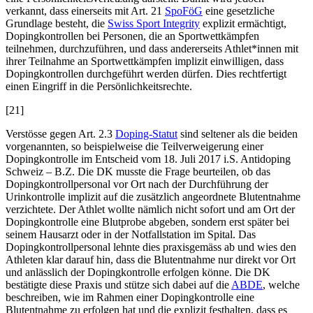
verkannt, dass einerseits mit Art. 21
SpoFöG
eine gesetzliche
Grundlage besteht, die
Swiss Sport Integrity
explizit ermächtigt,
Dopingkontrollen bei Personen, die an Sportwettkämpfen
teilnehmen, durchzuführen, und dass andererseits Athlet*innen mit
ihrer Teilnahme an Sportwettkämpfen implizit einwilligen, dass
Dopingkontrollen durchgeführt werden dürfen. Dies rechtfertigt
einen Eingriff in die Persönlichkeitsrechte.
[21]
Verstösse gegen Art. 2.3
Doping-Statut
sind seltener als die beiden
vorgenannten, so beispielweise die Teilverweigerung einer
Dopingkontrolle im Entscheid vom 18. Juli 2017 i.S. Antidoping
Schweiz – B.Z. Die DK musste die Frage beurteilen, ob das
Dopingkontrollpersonal vor Ort nach der Durchführung der
Urinkontrolle implizit auf die zusätzlich angeordnete Blutentnahme
verzichtete. Der Athlet wollte nämlich nicht sofort und am Ort der
Dopingkontrolle eine Blutprobe abgeben, sondern erst später bei
seinem Hausarzt oder in der Notfallstation im Spital. Das
Dopingkontrollpersonal lehnte dies praxisgemäss ab und wies den
Athleten klar darauf hin, dass die Blutentnahme nur direkt vor Ort
und anlässlich der Dopingkontrolle erfolgen könne. Die DK
bestätigte diese Praxis und stütze sich dabei auf die
ABDE
, welche
beschreiben, wie im Rahmen einer Dopingkontrolle eine
Blutentnahme zu erfolgen hat und die explizit festhalten, dass es