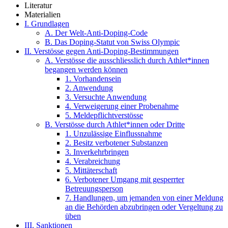
Literatur
Materialien
I. Grundlagen
A. Der Welt-Anti-Doping-Code
B. Das Doping-Statut von Swiss Olympic
II. Verstösse gegen Anti-Doping-Bestimmungen
A. Verstösse die ausschliesslich durch Athlet*innen
begangen werden können
1. Vorhandensein
2. Anwendung
3. Versuchte Anwendung
4. Verweigerung einer Probenahme
5. Meldepflichtverstösse
B. Verstösse durch Athlet*innen oder Dritte
1. Unzulässige Einflussnahme
2. Besitz verbotener Substanzen
3. Inverkehrbringen
4. Verabreichung
5. Mittäterschaft
6. Verbotener Umgang mit gesperrter
Betreuungsperson
7. Handlungen, um jemanden von einer Meldung
an die Behörden abzubringen oder Vergeltung zu
üben
III. Sanktionen