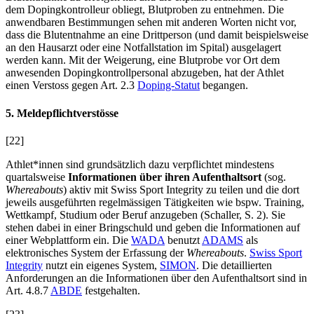
dem Dopingkontrolleur obliegt, Blutproben zu entnehmen. Die
anwendbaren Bestimmungen sehen mit anderen Worten nicht vor,
dass die Blutentnahme an eine Drittperson (und damit beispielsweise
an den Hausarzt oder eine Notfallstation im Spital) ausgelagert
werden kann. Mit der Weigerung, eine Blutprobe vor Ort dem
anwesenden Dopingkontrollpersonal abzugeben, hat der Athlet
einen Verstoss gegen Art. 2.3
Doping-Statut
begangen.
5. Meldepflichtverstösse
[22]
Athlet*innen sind grundsätzlich dazu verpflichtet mindestens
quartalsweise
Informationen über ihren Aufenthaltsort
(sog.
Whereabouts
) aktiv mit Swiss Sport Integrity zu teilen und die dort
jeweils ausgeführten regelmässigen Tätigkeiten wie bspw. Training,
Wettkampf, Studium oder Beruf anzugeben (
Schaller
, S. 2). Sie
stehen dabei in einer Bringschuld und geben die Informationen auf
einer Webplattform ein. Die
WADA
benutzt
ADAMS
als
elektronisches System der Erfassung der
Whereabouts
.
Swiss Sport
Integrity
nutzt ein eigenes System,
SIMON
. Die detaillierten
Anforderungen an die Informationen über den Aufenthaltsort sind in
Art. 4.8.7
ABDE
festgehalten.