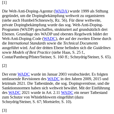
[1]
Die Welt-Anti-Doping-Agentur (
WADA
) wurde 1999 als Stiftung
gegründet, um die Dopingbekämpfung weltweit zu organisieren
(siehe auch
Humbel/Schneuwly
, Rz. 56). Für diese weltweite,
private Dopingbekämpfung wurde das sog. Welt-Anti-Doping-
Programm (WADP) geschaffen, strukturiert auf grundsätzlich drei
Ebenen. Grundlage des WADP und oberstes Regelwerk bildet der
Welt-Anti-Doping-Code (
WADC
), der auf der zweiten Ebene durch
die
International Standards
sowie die
Technical Documents
ausgeführt wird. Auf der dritten Ebene befinden sich die
Guidelines
sowie
Models of Best Practice
(siehe
Haas
, S. 25 f.,
Contat/Pamberg/Pfister/Steiner
, S. 160 ff.;
Schnydrig/Steiner
, S. 65).
[2]
Der erste
WADC
wurde im Januar 2003 verabschiedet. Es folgten
umfassende Revisionen des
WADC
in den Jahren 2009, 2015 und
letztmals 2021. Die Tatbestände, die sog. Dopingverstösse, und die
Sanktionsnormen haben sich weltweit bewährt. Mit der Einführung
des
WADC
2021 wurde in Art. 2.11
WADC
ein neuer Tatbestand
zum Schutze von Whistleblowern eingeführt (dazu
Schnydrig/Steiner
, S. 67;
Mortsiefer
, S. 10).
[3]