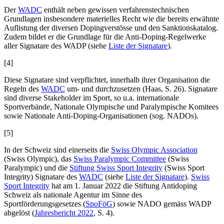
Der
WADC
enthält neben gewissen verfahrenstechnischen
Grundlagen insbesondere materielles Recht wie die bereits erwähnte
Auflistung der diversen Dopingverstösse und den Sanktionskatalog.
Zudem bildet er die Grundlage für die Anti-Doping-Regelwerke
aller Signatare des WADP (siehe
Liste der Signatare
).
[4]
Diese Signatare sind verpflichtet, innerhalb ihrer Organisation die
Regeln des
WADC
um- und durchzusetzen (
Haas
, S. 26). Signatare
sind diverse Stakeholder im Sport, so u.a. internationale
Sportverbände, Nationale Olympische und Paralympische Komitees
sowie Nationale Anti-Doping-Organisationen (sog. NADOs).
[5]
In der Schweiz sind einerseits die
Swiss Olympic Association
(Swiss Olympic), das
Swiss Paralympic Committee
(Swiss
Paralympic) und die
Stiftung Swiss Sport Integrity
(Swiss Sport
Integrity) Signatare des
WADC
(siehe
Liste der Signatare
).
Swiss
Sport Integrity
hat am 1. Januar 2022 die Stiftung Antidoping
Schweiz als nationale Agentur im Sinne des
Sportförderungsgesetzes (
SpoFöG
) sowie NADO gemäss WADP
abgelöst (
Jahresbericht 2022
, S. 4).