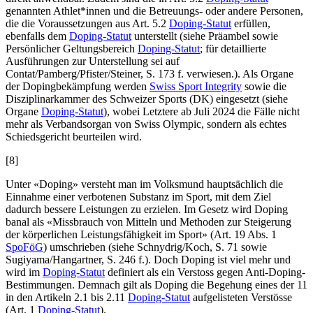
genannten Athlet*innen und die Betreuungs- oder andere Personen,
die die Voraussetzungen aus Art. 5.2
Doping-Statut
erfüllen,
ebenfalls dem
Doping-Statut
unterstellt (siehe Präambel sowie
Persönlicher Geltungsbereich
Doping-Statut
; für detaillierte
Ausführungen zur Unterstellung sei auf
Contat/Pamberg/Pfister/Steiner
, S. 173 f. verwiesen.). Als Organe
der Dopingbekämpfung werden
Swiss Sport Integrity
sowie die
Disziplinarkammer des Schweizer Sports (DK) eingesetzt (siehe
Organe
Doping-Statut
), wobei Letztere ab Juli 2024 die Fälle nicht
mehr als Verbandsorgan von Swiss Olympic, sondern als echtes
Schiedsgericht beurteilen wird.
[8]
Unter «Doping» versteht man im Volksmund hauptsächlich die
Einnahme einer verbotenen Substanz im Sport, mit dem Ziel
dadurch bessere Leistungen zu erzielen. Im Gesetz wird Doping
banal als «Missbrauch von Mitteln und Methoden zur Steigerung
der körperlichen Leistungsfähigkeit im Sport» (Art. 19 Abs. 1
SpoFöG
) umschrieben (siehe
Schnydrig/Koch
, S. 71 sowie
Sugiyama/Hangartner,
S. 246 f.). Doch Doping ist viel mehr und
wird im
Doping-Statut
definiert als ein Verstoss gegen Anti-Doping-
Bestimmungen. Demnach gilt als Doping die Begehung eines der 11
in den Artikeln 2.1 bis 2.11
Doping-Statut
aufgelisteten Verstösse
(Art. 1
Doping-Statut
).