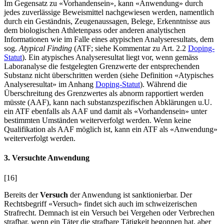
Im Gegensatz zu «Vorhandensein», kann «Anwendung» durch
jedes zuverlässige Beweismittel nachgewiesen werden, namentlich
durch ein Geständnis, Zeugenaussagen, Belege, Erkenntnisse aus
dem biologischen Athletenpass oder anderen analytischen
Informationen wie im Falle eines atypischen Analyseresultats, dem
sog.
Atypical Finding
(ATF; siehe Kommentar zu Art. 2.2
Doping-
Statut
). Ein atypisches Analyseresultat liegt vor, wenn gemäss
Laboranalyse die festgelegten Grenzwerte der entsprechenden
Substanz nicht überschritten werden (siehe Definition «Atypisches
Analyseresultat» im Anhang
Doping-Statut
). Während die
Überschreitung des Grenzwertes als abnorm rapportiert werden
müsste (AAF), kann nach substanzspezifischen Abklärungen u.U.
ein ATF ebenfalls als AAF und damit als «Vorhandensein» unter
bestimmten Umständen weiterverfolgt werden. Wenn keine
Qualifikation als AAF möglich ist, kann ein ATF
als «Anwendung»
weiterverfolgt werden.
3. Versuchte Anwendung
[16]
Bereits der
Versuch
der Anwendung ist sanktionierbar. Der
Rechtsbegriff «Versuch» findet sich auch im schweizerischen
Strafrecht. Demnach ist ein Versuch bei Vergehen oder Verbrechen
strafbar, wenn ein Täter die strafbare Tätigkeit begonnen hat, aber