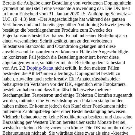
Bereits die Aufgabe einer Bestellung von verbotenen Dopingmitteln
(zumeist online) stellt eine versuchte Anwendung dar. Die DK hielt
in ihrem Entscheid vom 31. Januar 2020 i.S. Antidoping Schweiz –
U.C. (E. 4.3) fest: «Der Angeschuldigte hat während des ganzen
Verfahrens und auch bereits gegenüber Antidoping Schweiz jeweils
bestätigt; die beschlagnahmten Produkte zum Zwecke des
Eigenkonsums bestellt zu haben. Er hat mit seiner Bestellung also
einen wesentlichen Schritt getätigt, um zu den verbotenen
Substanzen Stanozolol und Oxandrolon gelangen und diese
anschliessend konsumieren zu können.» Hätte der Angeschuldigte
im konkreten Fall jedoch die Bestellung storniert, bevor diese
abgefangen wurde, so hätte er mit der Bestellung den Tatbestand
von Art. 2.2
Doping-Statut
nicht erfüllt. In den meisten Fällen
bestreiten die Athlet*innen allerdings, Dopingmittel bestellt zu
haben, zuweilen auch sehr kreativ. Ein Amateurfussballspieler
behauptete im Verfahren vor der DK, eigentlich eine Fotokamera
bestellt zu haben und dass ihm fälschlicherweise mehrere
Stechampullen Testosteron und einige Tabletten Clomifen zugesandt
wurden, mitunter eine Verwechslung von Paketen stattgefunden
haben müsse. Er konnte jedoch den Kauf einer Fotokamera nicht
mit einem Zahlungsbeleg oder einer Bestellbestätigung beweisen.
Vielmehr behauptete er, keine Kreditkarte zu besitzen und dass seine
Barzahlung per Western Union bereits über sechs Monate her sei,
weshalb er keinen Beleg vorweisen könne. Die DK nahm ihm diese
Behauptungen nicht ab. Sie würdigte diese zwar als eine «kreative