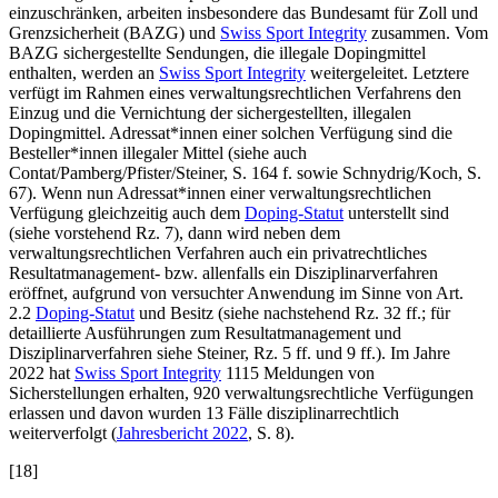
einzuschränken, arbeiten insbesondere das Bundesamt für Zoll und
Grenzsicherheit (BAZG) und
Swiss Sport Integrity
zusammen. Vom
BAZG sichergestellte Sendungen, die illegale Dopingmittel
enthalten, werden an
Swiss Sport Integrity
weitergeleitet. Letztere
verfügt im Rahmen eines verwaltungsrechtlichen Verfahrens den
Einzug und die Vernichtung der sichergestellten, illegalen
Dopingmittel. Adressat*innen einer solchen Verfügung sind die
Besteller*innen illegaler Mittel (siehe auch
Contat/Pamberg/Pfister/Steiner,
S. 164 f. sowie
Schnydrig/Koch
, S.
67). Wenn nun Adressat*innen einer verwaltungsrechtlichen
Verfügung gleichzeitig auch dem
Doping-Statut
unterstellt sind
(siehe vorstehend Rz. 7), dann wird neben dem
verwaltungsrechtlichen Verfahren auch ein privatrechtliches
Resultatmanagement- bzw. allenfalls ein Disziplinarverfahren
eröffnet, aufgrund von versuchter Anwendung im Sinne von Art.
2.2
Doping-Statut
und Besitz (siehe nachstehend Rz. 32 ff.; für
detaillierte Ausführungen zum Resultatmanagement und
Disziplinarverfahren siehe
Steiner
, Rz. 5 ff. und 9 ff.). Im Jahre
2022 hat
Swiss Sport Integrity
1115 Meldungen von
Sicherstellungen erhalten, 920 verwaltungsrechtliche Verfügungen
erlassen und davon wurden 13 Fälle disziplinarrechtlich
weiterverfolgt (
Jahresbericht 2022
, S. 8).
[18]