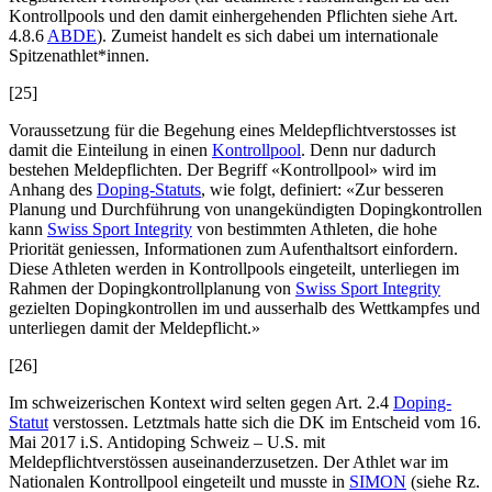
Kontrollpools und den damit einhergehenden Pflichten siehe Art.
4.8.6
ABDE
). Zumeist handelt es sich dabei um internationale
Spitzenathlet*innen.
[25]
Voraussetzung für die Begehung eines Meldepflichtverstosses ist
damit die Einteilung in einen
Kontrollpool
. Denn nur dadurch
bestehen Meldepflichten. Der Begriff «Kontrollpool» wird im
Anhang des
Doping-Statuts
, wie folgt, definiert: «Zur besseren
Planung und Durchführung von unangekündigten Dopingkontrollen
kann
Swiss Sport Integrity
von bestimmten Athleten, die hohe
Priorität geniessen, Informationen zum Aufenthaltsort einfordern.
Diese Athleten werden in Kontrollpools eingeteilt, unterliegen im
Rahmen der Dopingkontrollplanung von
Swiss Sport Integrity
gezielten Dopingkontrollen im und ausserhalb des Wettkampfes und
unterliegen damit der Meldepflicht.»
[26]
Im schweizerischen Kontext wird selten gegen Art. 2.4
Doping-
Statut
verstossen. Letztmals hatte sich die DK im Entscheid vom 16.
Mai 2017 i.S. Antidoping Schweiz – U.S. mit
Meldepflichtverstössen auseinanderzusetzen. Der Athlet war im
Nationalen Kontrollpool eingeteilt und musste in
SIMON
(siehe Rz.