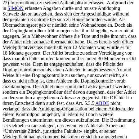
22) Informationen zu seinem Aufenthaltsort erfassen. Aufgrund der
in
SIMON
erfassten Angaben durfte und musste Antidoping
Schweiz davon ausgehen, dass sich der Angeschuldigte während
der geplanten Kontrolle bei sich zu Hause befinden würde. Als
Übernachtungsort gab er nämlich seine Wohnadresse an. Doch als
der Dopingkontrolleur früh morgens bei ihm klingelte, war er nicht
zugegen. Sein Mitbewohner öffnete die Türe und teilte ihm mit, dass
der Athlet nicht zuhause übernachtet habe. Da es bereits sein dritter
Meldepflichtverstoss innerhalb von 12 Monaten war, wurde er für
18 Monate gesperrt. Der Athlet brachte zu seiner Verteidigung vor,
dass man ihn hätte anrufen können und er innert 30 Minuten vor Ort
gewesen wäre. Dem ist entgegenzuhalten, dass die Pflicht des
Dopingkontrollpersonals, einen Athleten in angemessener Art und
Weise für eine Dopingkontrolle zu suchen, nur soweit reicht, als
dass es nicht nötig ist, dem Athleten die Dopingkontrolle vorab
anzukündigen. Der Athlet muss somit nicht aktiv gesucht werden,
sondern ein Dopingkontrolleur darf davon ausgehen, dass der Athlet
an der von ihm angegebenen Adresse zugegen ist. Die DK hielt in
ihrem Entscheid denn auch fest, dass Art. 5.3.5
ABDE
nicht
verlange, dass die Antidoping-Organisation bei einem Athleten, der
einem Kontrollpool angehört, in jedem Fall noch weitere
Bemühungen unternimmt, um diesen aufzufinden. Die Bestimmung
sei vielmehr so auszulegen, dass wenn ein Athlet als Arbeitsort
«Universität Zürich, juristische Fakultät» eingibt, er seiner
Meldepflicht nachgekommen ist, sofern er sich im angegebenen