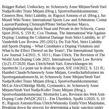
Brägger Rafael
, Unihockey, in: Schneuwly Anne Mirjam/Strub Yael
Nadja/Koller Trunz Mirjam (Hrsg.), Sportverbandskommentar;
Cisneros
Ben
,
Strict Liability, in: Rigozzi Antonio
et al.
(Hrsg.), Jus
Mundi Wiki Notes: International Sports Law and Arbitration;
Contat
Laurent/Pamberg Christoph/Pfister Stefan/Steiner Marco
,
Dopingbekämpfung durch Staat und Private in der Schweiz, Causa
Sport 2016, S. 159 ff.;
Cox Thomas
, The International War Against
Doping: Limiting the Collateral Damage from Strict Liability, in: 47
Vanderbilt Law Review 295 (2021);
Du Toit
Niel
, Strict Liability
and Sports Doping – What Constitutes a Doping Violations and
What Is the Effect Thereof on the Team?, The International Sports
Law Journal 3-4/2011, S. 163 f.;
Haas
Ulrich
,
The Revision of The
World Anti-Doping Code 2021, International Sports Law Review
(3):25-37/2020;
Haas
Ulrich/Strub Yael
, Entwicklungen im
Sportrecht | Le point sur le droit du sport, SJZ 118/2022, S. 121 ff.;
Humbel Claude/Schneuwly Anne Mirjam
, Gesellschaftsformen im
Sportorganisationsrecht, in: Schneuwly Anne Mirjam/Strub Yael
Nadja/Koller Trunz Mirjam (Hrsg.), Sportverbandskommentar;
McLin Alex/Oldridge Molly
, Gymnastics, in: Schneuwly Anne
Mirjam/Strub Yael Nadja/Koller Trunz Mirjam (Hrsg.),
Sportverbandskommentar;
Mortsiefer
Lars
, Revision des Welt Anti-
Doping Code (WADC2021) – Ein Überblick, SpuRt 1/2020, S. 10
ff.;
Rigozzi
Antonio/Haas Ulrich/Wisnosky Emily/Viret Marjolaine
,
Breaking down the process for determining a basic sanction under