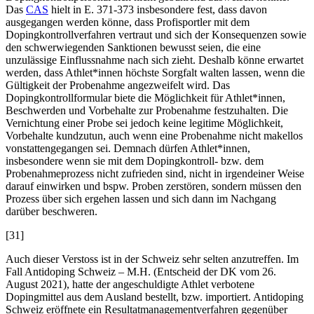
Das
CAS
hielt in E. 371-373 insbesondere fest, dass davon
ausgegangen werden könne, dass Profisportler mit dem
Dopingkontrollverfahren vertraut und sich der Konsequenzen sowie
den schwerwiegenden Sanktionen bewusst seien, die eine
unzulässige Einflussnahme nach sich zieht. Deshalb könne erwartet
werden, dass Athlet*innen höchste Sorgfalt walten lassen, wenn die
Gültigkeit der Probenahme angezweifelt wird. Das
Dopingkontrollformular biete die Möglichkeit für Athlet*innen,
Beschwerden und Vorbehalte zur Probenahme festzuhalten. Die
Vernichtung einer Probe sei jedoch keine legitime Möglichkeit,
Vorbehalte kundzutun, auch wenn eine Probenahme nicht makellos
vonstattengegangen sei. Demnach dürfen Athlet*innen,
insbesondere wenn sie mit dem Dopingkontroll- bzw. dem
Probenahmeprozess nicht zufrieden sind, nicht in irgendeiner Weise
darauf einwirken und bspw. Proben zerstören, sondern müssen den
Prozess über sich ergehen lassen und sich dann im Nachgang
darüber beschweren.
[31]
Auch dieser Verstoss ist in der Schweiz sehr selten anzutreffen. Im
Fall Antidoping Schweiz – M.H. (Entscheid der DK vom 26.
August 2021), hatte der angeschuldigte Athlet verbotene
Dopingmittel aus dem Ausland bestellt, bzw. importiert. Antidoping
Schweiz eröffnete ein Resultatmanagementverfahren gegenüber