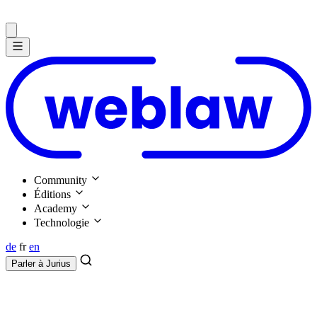
Community
Éditions
Academy
Technologie
de
fr
en
Parler à
Jurius