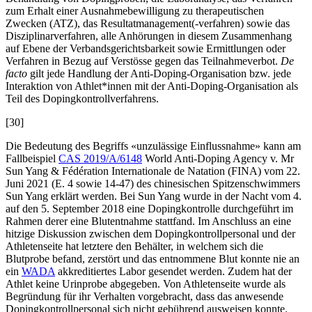
zum Erhalt einer Ausnahmebewilligung zu therapeutischen
Zwecken (ATZ), das Resultatmanagement(-verfahren) sowie das
Disziplinarverfahren, alle Anhörungen in diesem Zusammenhang
auf Ebene der Verbandsgerichtsbarkeit sowie Ermittlungen oder
Verfahren in Bezug auf Verstösse gegen das Teilnahmeverbot.
De
facto
gilt jede Handlung der Anti-Doping-Organisation bzw. jede
Interaktion von Athlet*innen mit der Anti-Doping-Organisation als
Teil des Dopingkontrollverfahrens.
[30]
Die Bedeutung des Begriffs «unzulässige Einflussnahme» kann am
Fallbeispiel
CAS 2019/A/6148
World Anti-Doping Agency v. Mr
Sun Yang & Fédération Internationale de Natation (FINA) vom 22.
Juni 2021 (E. 4 sowie 14-47) des chinesischen Spitzenschwimmers
Sun Yang erklärt werden. Bei Sun Yang wurde in der Nacht vom 4.
auf den 5. September 2018 eine Dopingkontrolle durchgeführt im
Rahmen derer eine Blutentnahme stattfand. Im Anschluss an eine
hitzige Diskussion zwischen dem Dopingkontrollpersonal und der
Athletenseite hat letztere den Behälter, in welchem sich die
Blutprobe befand, zerstört und das entnommene Blut konnte nie an
ein
WADA
akkreditiertes Labor gesendet werden. Zudem hat der
Athlet keine Urinprobe abgegeben. Von Athletenseite wurde als
Begründung für ihr Verhalten vorgebracht, dass das anwesende
Dopingkontrollpersonal sich nicht gebührend ausweisen konnte.