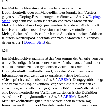
[23]
Ein Meldepflichtverstoss ist entweder eine versäumte
Dopingkontrolle oder ein Meldepflichtversäumnis. Ein Verstoss
gegen Anti-Doping-Bestimmungen im Sinne von Art. 2.4
Doping-
Statut
liegt dann vor, wenn innerhalb von zwölf Monaten drei
Meldepflichtverstösse begangen werden. In anderen Worten stellt
jede Kombination aus drei versäumten Dopingkontrollen und
Meldepflichtversäumnissen durch eine Athletin oder einen Athleten
in einem Kontrollpool innerhalb von zwölf Monaten ein Verstoss
gegen Art. 2.4
Doping-Statut
dar.
[24]
Ein Meldepflichtversäumnis ist das Versäumnis der Angabe genauer
und vollständiger Informationen zum Aufenthaltsort, anhand derer
die Athlet*innen zu allen gemeldeten Zeiten und Orten für
Dopingkontrollen auffindbar sind, oder das Versäumnis, diese
Informationen rechtzeitig zu aktualisieren (siehe Definition
«Meldepflichtversäumnis» in Art. 3.5
ABRM
). Demgegenüber liegt
eine versäumte Dopingkontrolle vor, wenn die Athlet*innen es
versäumen, innerhalb des angegebenen 60-Minuten-Zeitfensters für
eine Dopingkontrolle zur Verfügung zu stehen (siehe Definition
«versäumte Dopingkontrolle» in Art. 3.5
ABRM
). Das
60-
Minuten-Zeitfenster
gilt nur für Athlet*innen in einem sog.
Registrierten Kontrollpool (für detaillierte Ausführungen zu den