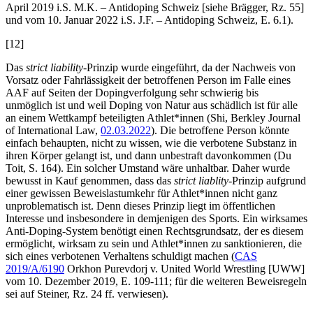
April 2019 i.S. M.K. – Antidoping Schweiz [siehe
Brägger
, Rz. 55]
und vom 10. Januar 2022 i.S. J.F. – Antidoping Schweiz, E. 6.1).
[12]
Das
strict liability
-Prinzip wurde eingeführt, da der Nachweis von
Vorsatz oder Fahrlässigkeit der betroffenen Person im Falle eines
AAF auf Seiten der Dopingverfolgung sehr schwierig bis
unmöglich ist und weil Doping von Natur aus schädlich ist für alle
an einem Wettkampf beteiligten Athlet*innen (
Shi,
Berkley Journal
of International Law,
02.03.2022
). Die betroffene Person könnte
einfach behaupten, nicht zu wissen, wie die verbotene Substanz in
ihren Körper gelangt ist, und dann unbestraft davonkommen (
Du
Toit
, S. 164). Ein solcher Umstand wäre unhaltbar. Daher wurde
bewusst in Kauf genommen, dass das
strict liablity
-Prinzip aufgrund
einer gewissen Beweislastumkehr für Athlet*innen nicht ganz
unproblematisch ist. Denn dieses Prinzip liegt im öffentlichen
Interesse und insbesondere in demjenigen des Sports. Ein wirksames
Anti-Doping-System benötigt einen Rechtsgrundsatz, der es diesem
ermöglicht, wirksam zu sein und Athlet*innen zu sanktionieren, die
sich eines verbotenen Verhaltens schuldigt machen (
CAS
2019/A/6190
Orkhon Purevdorj v. United World Wrestling [UWW]
vom 10. Dezember 2019, E. 109-111; für die weiteren Beweisregeln
sei auf
Steiner
, Rz. 24 ff. verwiesen).