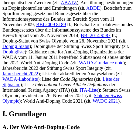
therapeutischen Zwecken (zit.
ABATZ
), Ausführungsbestimmungen
zu Dopingkontrollen und Ermittlungen (zit.
ABDE
); Botschaft zum
Sportförderungsgesetz und Bundesgesetz über die
Informationssysteme des Bundes im Bereich Sport vom 11.
November 2009,
BBl 2009 8189
ff.; Botschaft zur Totalrevision des
Bundesgesetztes über die Informationssysteme des Bundes im
Bereich Sport vom 28. November 2014;
BBl 2014 9587
ff.;
Doping-Statut von Swiss Olympic vom 26. November 2021 (zit.
Doping-Statut
); Dopingliste der Stiftung Swiss Sport Integrity (zit.
Dopingliste
); Guidance note for Anti-Doping Organizations der
WADA vom 11. Januar 2011 betreffend Substances of abuse under
the 2021 World Anti-Doping Code (zit.
WADA-Guidance note
);
Jahresbericht 2022 der Stiftung Swiss Sport Integrity (zit.
Jahresbericht 2022
); Liste der akkreditierten Analyselabors (zit.
WADA-Laborliste
); Liste der
Code Signatories
(zit.
Liste der
Signatare
); Liste
International Level Athlete Definitions
der
International Testing Agency (ITA) (zit.
ITA-Liste
); Statuten Swiss
Olympic, revidiert am 26. November 2021 (zit.
Statuten Swiss
Olympic
); World Anti-Doping Code 2021 (zit.
WADC 2021
).
I. Grundlagen
A. Der Welt-Anti-Doping-Code