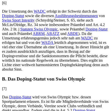
[6]
Die Umsetzung des
WADC
erfolgt in der Schweiz durch das
Doping-Statut
sowie die diversen
Ausführungsbestimmungen
von
Swiss Sport Integrity
(
Schnydrig/Steiner
, S. 65, siehe auch
McLin/Olridge
, Rz. 34 sowie insbesondere Präambel und Art. 4.2
Abs. 2 lit. j
Statuten Swiss Olympic
, sowie Präambel
Doping-Statut
und auch Präambel
ABRM
,
ABATZ
und
ABDE
). Da die
Umsetzung erfahrungsgemäss jedoch sehr nah am
WADC
zu
erfolgen hat und von der
WADA
letztlich abgenommen wird, ist es
viel eher eine Übernahme als eine Umsetzung. In dieser Hinsicht gilt
es zudem ausdrücklich anzufügen, dass in Bezug auf die
Dopingverstösse und die Sanktionsnormen die Pflicht besteht, diese
wörtlich ins nationale Regelwerk zu übernehmen. Dies ergibt im
Lichte einer weltweit harmonisierten Dopingbekämpfung denn auch
absolut Sinn.
B. Das Doping-Statut von Swiss Olympic
[7]
Das
Doping-Statut
wird von Swiss Olympic bzw. dessen
Sportparlament erlassen. Es ist für alle Mitgliedsverbände von Swiss
Olympic, deren Verbände, Vereine sowie Clubs verbindlich und
direkt anwendbar. Zudem sind die in Art. 5.2
Doping-Statut