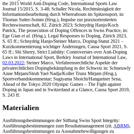
the 2015 World Anti-Doping Code, International Sports Law
Journal 15/2015, S. 3-48;
Schaller
Nicola
, Rechtmässigkeit der
Informationsbearbeitung durch Whereabouts im Spitzensport, in:
Thomas Sutter-Somm (Hrsg.), Impulse zur praxisorientierten
Rechtswissenschaft, 82, Zürich 2023;
Schnydrig Hanjo/Koch
Patrick
, The prosecution of Doping Offences in Swiss Practice, in:
Ege Gian
et al.
(Hrsg.), Legal Responses to Doping, Zürich 2023,
S. 65 ff.;
Schnydrig Hanjo/Steiner Marco
, Doping-Statut 2021 –
Kurzkommentierung wichtiger Änderungen, Causa Sport 2021, S.
65 ff.;
Shi Sherry
, Strict Liability: Controversies over Anti-Doping
Laws in International Sport, Berkley Journal of International Law,
02.03.2022
;
Steiner
Marco
, Verfahrensrechtliche Aspekte der
privatrechtlichen Dopingbekämpfung in der Schweiz in: Schneuwly
Anne Mirjam/Strub Yael Nadja/Koller Trunz Mirjam (Hrsg.),
Sportverbandskommentar;
Sugiyama
Shoichi/Hangartner Sena
,
Ahead of the Tokyo 2020 Olympic Games – The Fight against
Doping in Japan and in Switzerland at a Glance, Causa Sport 2019,
S. 243 ff.
Materialien
Ausführungsbestimmungen der Stiftung Swiss Sport Integrity:
Ausführungsbestimmungen zum Resultatmanagement (zit.
ABRM
),
Ausführungsbestimmungen zu Ausnahmebewilligungen zu