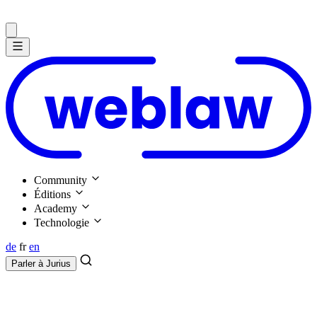
Community
Éditions
Academy
Technologie
de
fr
en
Parler à
Jurius