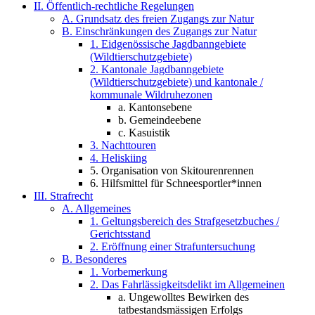
II. Öffentlich-rechtliche Regelungen
A. Grundsatz des freien Zugangs zur Natur
B. Einschränkungen des Zugangs zur Natur
1. Eidgenössische Jagdbanngebiete
(Wildtierschutzgebiete)
2. Kantonale Jagdbanngebiete
(Wildtierschutzgebiete) und kantonale /
kommunale Wildruhezonen
a. Kantonsebene
b. Gemeindeebene
c. Kasuistik
3. Nachttouren
4. Heliskiing
5. Organisation von Skitourenrennen
6. Hilfsmittel für Schneesportler*innen
III. Strafrecht
A. Allgemeines
1. Geltungsbereich des Strafgesetzbuches /
Gerichtsstand
2. Eröffnung einer Strafuntersuchung
B. Besonderes
1. Vorbemerkung
2. Das Fahrlässigkeitsdelikt im Allgemeinen
a. Ungewolltes Bewirken des
tatbestandsmässigen Erfolgs