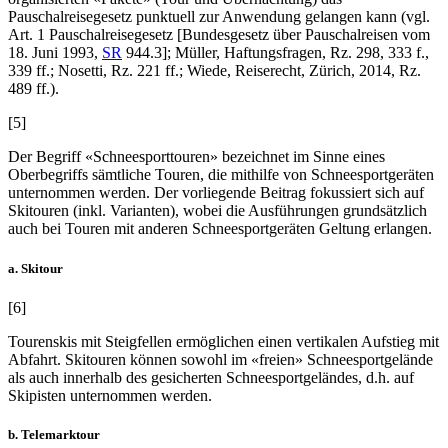
Pauschalreisegesetz punktuell zur Anwendung gelangen kann (vgl.
Art. 1 Pauschalreisegesetz [Bundesgesetz über Pauschalreisen vom
18. Juni 1993,
SR
944.3];
Müller
, Haftungsfragen, Rz. 298, 333 f.,
339 ff.;
Nosetti
, Rz. 221 ff.;
Wiede
, Reiserecht, Zürich, 2014, Rz.
489 ff.).
[5]
Der Begriff «Schneesporttouren» bezeichnet im Sinne eines
Oberbegriffs sämtliche Touren, die mithilfe von Schneesportgeräten
unternommen werden. Der vorliegende Beitrag fokussiert sich auf
Skitouren (inkl. Varianten), wobei die Ausführungen grundsätzlich
auch bei Touren mit anderen Schneesportgeräten Geltung erlangen.
a. Skitour
[6]
Tourenskis mit Steigfellen ermöglichen einen vertikalen Aufstieg mit
Abfahrt. Skitouren können sowohl im «freien» Schneesportgelände
als auch innerhalb des gesicherten Schneesportgeländes, d.h. auf
Skipisten unternommen werden.
b. Telemarktour