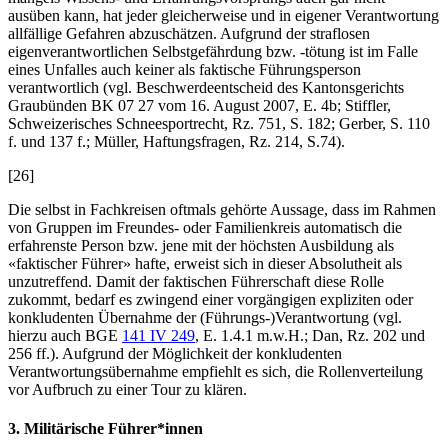
ausüben kann, hat jeder gleicherweise und in eigener Verantwortung
allfällige Gefahren abzuschätzen. Aufgrund der straflosen
eigenverantwortlichen Selbstgefährdung bzw. -tötung ist im Falle
eines Unfalles auch keiner als faktische Führungsperson
verantwortlich (vgl. Beschwerdeentscheid des Kantonsgerichts
Graubünden BK 07 27 vom 16. August 2007, E. 4b;
Stiffler
,
Schweizerisches Schneesportrecht, Rz. 751, S. 182;
Gerber
, S. 110
f. und 137 f.;
Müller
, Haftungsfragen, Rz. 214, S.74).
[26]
Die selbst in Fachkreisen oftmals gehörte Aussage, dass im Rahmen
von Gruppen im Freundes- oder Familienkreis automatisch die
erfahrenste Person bzw. jene mit der höchsten Ausbildung als
«faktischer Führer» hafte, erweist sich in dieser Absolutheit als
unzutreffend. Damit der faktischen Führerschaft diese Rolle
zukommt, bedarf es zwingend einer vorgängigen expliziten oder
konkludenten Übernahme der (Führungs-)Verantwortung (vgl.
hierzu auch BGE
141 IV 249
, E. 1.4.1 m.w.H.;
Dan
, Rz. 202 und
256 ff.). Aufgrund der Möglichkeit der konkludenten
Verantwortungsübernahme empfiehlt es sich, die Rollenverteilung
vor Aufbruch zu einer Tour zu klären.
3. Militärische Führer*innen