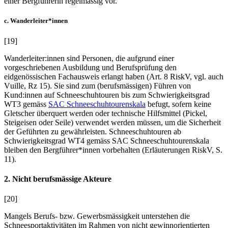
einer Bergführerin regelmässig vor.
c. Wanderleiter*innen
[19]
Wanderleiter:innen sind Personen, die aufgrund einer
vorgeschriebenen Ausbildung und Berufsprüfung den
eidgenössischen Fachausweis erlangt haben (Art. 8 RiskV, vgl. auch
V
uille
, Rz 15). Sie sind zum (berufsmässigen) Führen von
Kund:innen auf Schneeschuhtouren bis zum Schwierigkeitsgrad
WT3 gemäss
SAC Schneeschuhtourenskala
befugt, sofern keine
Gletscher überquert werden oder technische Hilfsmittel (Pickel,
Steigeisen oder Seile) verwendet werden müssen, um die Sicherheit
der Geführten zu gewährleisten. Schneeschuhtouren ab
Schwierigkeitsgrad WT4 gemäss SAC Schneeschuhtourenskala
bleiben den Bergführer*innen vorbehalten (Erläuterungen RiskV, S.
11).
2. Nicht berufsmässige Akteure
[20]
Mangels Berufs- bzw. Gewerbsmässigkeit unterstehen die
Schneesportaktivitäten im Rahmen von nicht gewinnorientierten