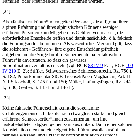
Familien- oder Freundeskreis, unternommen werden.
[24]
Als «faktische» Führer*innen gelten Personen, die aufgrund ihrer
alpinen Erfahrung und ihres alpinistischen Könnens weniger
erfahrene Personen zum Mitgehen ins Gebirge veranlassen, die
erforderlichen Entscheide treffen und damit tatsächlich, d.h. faktisch,
die Führungsrolle übernehmen. Als wesentliches Merkmal gilt, dass
die solcherart «Geführten» ihre eigene Entscheidungsfreiheit
aufgeben und die Sorge für ihre Sicherheit dem/der faktischen
Führer*in anvertrauen, so dass ein gewisses
Subordinationsverhältnis entsteht (vgl. BGE
83 IV 9
E. 1; BGE
100
IV 210
E. 2b;
Stiffler
, Schweizerisches Schneesportrecht, Rz. 750 f.,
S. 182; Praxiskommentar StGB
Trechsel/Pateh-Moghadam
, Art. 11
N 13;
Kocholl
, S. 145 f. und 150;
Müller
, Haftungsfragen, Rz. 244
f., S.86;
Gerber
, S. 135 f. und 146 f.).
[25]
Keine faktische Führerschaft kennt die sogenannte
Gefahrengemeinschaft, bei der sich etwa gleich starke und gleich
erfahrene Schneesportler*innen zusammentun, um ihre
risikobehaftete Tätigkeit gemeinsam auszuüben. Da in einer solchen
Konstellation niemand eine eigentliche Führungsrolle ausübt und
mangels Wissens- und Erfahrungsvorsprungs auch gar nicht