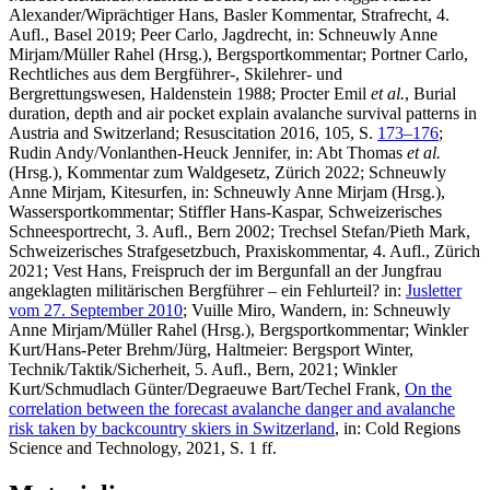
Alexander/Wiprächtiger Hans, Basler Kommentar, Strafrecht, 4.
Aufl., Basel 2019;
Peer Carlo
, Jagdrecht, in: Schneuwly Anne
Mirjam/Müller Rahel (Hrsg.), Bergsportkommentar;
Portner Carlo
,
Rechtliches aus dem Bergführer-, Skilehrer- und
Bergrettungswesen, Haldenstein 1988;
Procter Emil
et al.
, Burial
duration, depth and air pocket explain avalanche survival patterns in
Austria and Switzerland; Resuscitation 2016, 105, S.
173–176
;
Rudin Andy/Vonlanthen-Heuck Jennifer
, in: Abt Thomas
et al.
(Hrsg.), Kommentar zum Waldgesetz, Zürich 2022;
Schneuwly
Anne
Mirjam
, Kitesurfen, in: Schneuwly Anne Mirjam (Hrsg.),
Wassersportkommentar;
Stiffler Hans-Kaspar
, Schweizerisches
Schneesportrecht, 3. Aufl., Bern 2002;
Trechsel Stefan/Pieth Mark
,
Schweizerisches Strafgesetzbuch, Praxiskommentar, 4. Aufl., Zürich
2021;
Vest Hans
, Freispruch der im Bergunfall an der Jungfrau
angeklagten militärischen Bergführer – ein Fehlurteil? in:
Jusletter
vom 27. September 2010
;
Vuille Miro
, Wandern, in: Schneuwly
Anne Mirjam/Müller Rahel (Hrsg.), Bergsportkommentar;
Winkler
Kurt/Hans-Peter Brehm/Jürg, Haltmeier
: Bergsport Winter,
Technik/Taktik/Sicherheit, 5. Aufl., Bern, 2021;
Winkler
Kurt/Schmudlach Günter/Degraeuwe Bart/Techel Frank
,
On the
correlation between the forecast avalanche danger and avalanche
risk taken by backcountry skiers in Switzerland
, in: Cold Regions
Science and Technology, 2021, S. 1 ff.