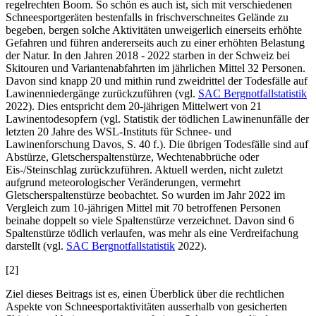
regelrechten Boom. So schön es auch ist, sich mit verschiedenen
Schneesportgeräten bestenfalls in frischverschneites Gelände zu
begeben, bergen solche Aktivitäten unweigerlich einerseits erhöhte
Gefahren und führen andererseits auch zu einer erhöhten Belastung
der Natur. In den Jahren 2018 - 2022 starben in der Schweiz bei
Skitouren und Variantenabfahrten im jährlichen Mittel 32 Personen.
Davon sind knapp 20 und mithin rund zweidrittel der Todesfälle auf
Lawinenniedergänge zurückzuführen (vgl.
SAC Bergnotfallstatistik
2022). Dies entspricht dem 20-jährigen Mittelwert von 21
Lawinentodesopfern (vgl. Statistik der tödlichen Lawinenunfälle der
letzten 20 Jahre des WSL-Instituts für Schnee- und
Lawinenforschung Davos, S. 40 f.). Die übrigen Todesfälle sind auf
Abstürze, Gletscherspaltenstürze, Wechtenabbrüche oder
Eis-/Steinschlag zurückzuführen. Aktuell werden, nicht zuletzt
aufgrund meteorologischer Veränderungen, vermehrt
Gletscherspaltenstürze beobachtet. So wurden im Jahr 2022 im
Vergleich zum 10-jährigen Mittel mit 70 betroffenen Personen
beinahe doppelt so viele Spaltenstürze verzeichnet. Davon sind 6
Spaltenstürze tödlich verlaufen, was mehr als eine Verdreifachung
darstellt (vgl.
SAC Bergnotfallstatistik
2022).
[2]
Ziel dieses Beitrags ist es, einen Überblick über die rechtlichen
Aspekte von Schneesportaktivitäten ausserhalb von gesicherten