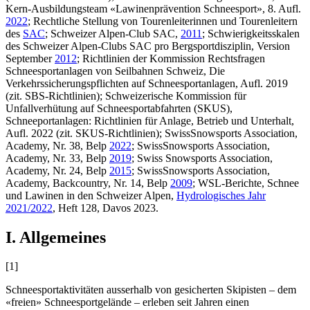
Kern-Ausbildungsteam «Lawinenprävention Schneesport», 8. Aufl.
2022
; Rechtliche Stellung von Tourenleiterinnen und Tourenleitern
des
SAC
; Schweizer Alpen-Club SAC,
2011
; Schwierigkeitsskalen
des Schweizer Alpen-Clubs SAC pro Bergsportdisziplin, Version
September
2012
; Richtlinien der Kommission Rechtsfragen
Schneesportanlagen von Seilbahnen Schweiz, Die
Verkehrssicherungspflichten auf Schneesportanlagen, Aufl. 2019
(zit. SBS-Richtlinien); Schweizerische Kommission für
Unfallverhütung auf Schneesportabfahrten (SKUS),
Schneeportanlagen: Richtlinien für Anlage, Betrieb und Unterhalt,
Aufl. 2022 (zit. SKUS-Richtlinien); SwissSnowsports Association,
Academy, Nr. 38, Belp
2022
; SwissSnowsports Association,
Academy, Nr. 33, Belp
2019
; Swiss Snowsports Association,
Academy, Nr. 24, Belp
2015
; SwissSnowsports Association,
Academy, Backcountry, Nr. 14, Belp
2009
; WSL-Berichte, Schnee
und Lawinen in den Schweizer Alpen,
Hydrologisches Jahr
2021/2022
, Heft 128, Davos 2023.
I. Allgemeines
[1]
Schneesportaktivitäten ausserhalb von gesicherten Skipisten – dem
«freien» Schneesportgelände – erleben seit Jahren einen