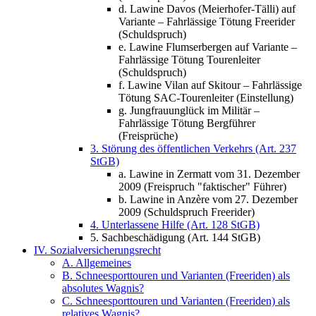
d. Lawine Davos (Meierhofer-Tälli) auf
Variante – Fahrlässige Tötung Freerider
(Schuldspruch)
e. Lawine Flumserbergen auf Variante –
Fahrlässige Tötung Tourenleiter
(Schuldspruch)
f. Lawine Vilan auf Skitour – Fahrlässige
Tötung SAC-Tourenleiter (Einstellung)
g. Jungfrauunglück im Militär –
Fahrlässige Tötung Bergführer
(Freisprüche)
3. Störung des öffentlichen Verkehrs (Art. 237
StGB)
a. Lawine in Zermatt vom 31. Dezember
2009 (Freispruch "faktischer" Führer)
b. Lawine in Anzère vom 27. Dezember
2009 (Schuldspruch Freerider)
4. Unterlassene Hilfe (Art. 128 StGB)
5. Sachbeschädigung (Art. 144 StGB)
IV. Sozialversicherungsrecht
A. Allgemeines
B. Schneesporttouren und Varianten (Freeriden) als
absolutes Wagnis?
C. Schneesporttouren und Varianten (Freeriden) als
relatives Wagnis?