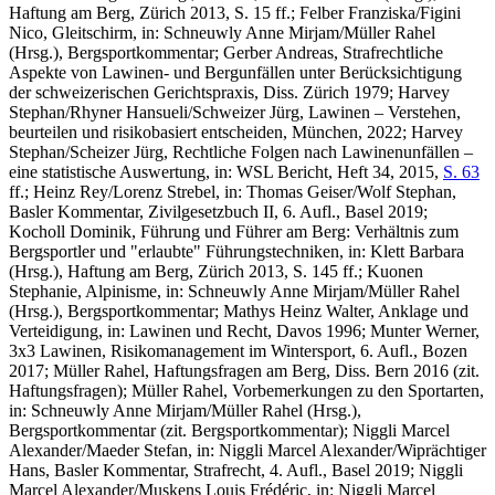
Haftung am Berg, Zürich 2013, S. 15 ff.;
Felber Franziska/Figini
Nico
, Gleitschirm, in: Schneuwly Anne Mirjam/Müller Rahel
(Hrsg.), Bergsportkommentar;
Gerber Andreas
, Strafrechtliche
Aspekte von Lawinen- und Bergunfällen unter Berücksichtigung
der schweizerischen Gerichtspraxis, Diss. Zürich 1979;
Harvey
Stephan/Rhyner Hansueli/Schweizer Jürg
, Lawinen – Verstehen,
beurteilen und risikobasiert entscheiden, München, 2022;
Harvey
Stephan/Scheizer Jürg,
Rechtliche Folgen nach Lawinenunfällen –
eine statistische Auswertung, in: WSL Bericht, Heft 34, 2015,
S. 63
ff.;
Heinz Rey/Lorenz Strebel
, in: Thomas Geiser/Wolf Stephan,
Basler Kommentar, Zivilgesetzbuch II, 6. Aufl., Basel 2019;
Kocholl Dominik,
Führung und Führer am Berg: Verhältnis zum
Bergsportler und "erlaubte" Führungstechniken, in: Klett Barbara
(Hrsg.), Haftung am Berg, Zürich 2013, S. 145 ff.;
Kuonen
Stephanie
, Alpinisme, in: Schneuwly Anne Mirjam/Müller Rahel
(Hrsg.), Bergsportkommentar;
Mathys Heinz Walter,
Anklage und
Verteidigung, in: Lawinen und Recht, Davos 1996;
Munter Werner
,
3x3 Lawinen, Risikomanagement im Wintersport, 6. Aufl., Bozen
2017;
Müller Rahel
, Haftungsfragen am Berg, Diss. Bern 2016 (zit.
Haftungsfragen);
Müller Rahel
, Vorbemerkungen zu den Sportarten,
in: Schneuwly Anne Mirjam/Müller Rahel (Hrsg.),
Bergsportkommentar (zit. Bergsportkommentar);
Niggli Marcel
Alexander/Maeder Stefan
, in: Niggli Marcel Alexander/Wiprächtiger
Hans, Basler Kommentar, Strafrecht, 4. Aufl., Basel 2019;
Niggli
Marcel Alexander/Muskens Louis Frédéric
, in: Niggli Marcel