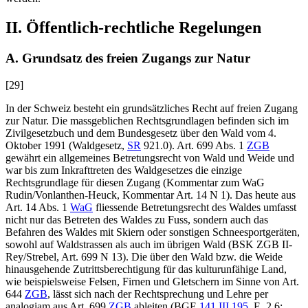
II. Öffentlich-rechtliche Regelungen
A. Grundsatz des freien Zugangs zur Natur
[29]
In der Schweiz besteht ein grundsätzliches Recht auf freien Zugang
zur Natur. Die massgeblichen Rechtsgrundlagen befinden sich im
Zivilgesetzbuch und dem Bundesgesetz über den Wald vom 4.
Oktober 1991 (Waldgesetz,
SR
921.0). Art. 699 Abs. 1
ZGB
gewährt ein allgemeines Betretungsrecht von Wald und Weide und
war bis zum Inkrafttreten des Waldgesetzes die einzige
Rechtsgrundlage für diesen Zugang (Kommentar zum WaG
Rudin/Vonlanthen-Heuck
, Kommentar Art. 14
N 1). Das heute aus
Art. 14 Abs. 1
WaG
fliessende Betretungsrecht des Waldes umfasst
nicht nur das Betreten des Waldes zu Fuss, sondern auch das
Befahren des Waldes mit Skiern oder sonstigen Schneesportgeräten,
sowohl auf Waldstrassen als auch im übrigen Wald (BSK ZGB II-
Rey/Strebel
, Art. 699 N 13). Die über den Wald bzw. die Weide
hinausgehende Zutrittsberechtigung für das kulturunfähige Land,
wie beispielsweise Felsen, Firnen und Gletschern im Sinne von Art.
644
ZGB
, lässt sich nach der Rechtsprechung und Lehre per
analogiam aus Art. 699
ZGB
ableiten (BGE
141 III 195
, E. 2.6;