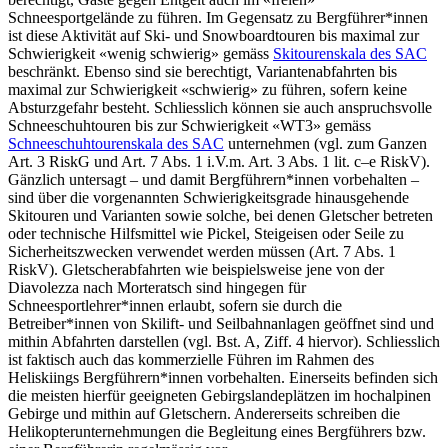
Schneesportgelände zu führen. Im Gegensatz zu Bergführer*innen
ist diese Aktivität auf Ski- und Snowboardtouren bis maximal zur
Schwierigkeit «wenig schwierig» gemäss
Skitourenskala des SAC
beschränkt. Ebenso sind sie berechtigt, Variantenabfahrten bis
maximal zur Schwierigkeit «schwierig» zu führen, sofern keine
Absturzgefahr besteht. Schliesslich können sie auch anspruchsvolle
Schneeschuhtouren bis zur Schwierigkeit «WT3» gemäss
Schneeschuhtourenskala des SAC
unternehmen (vgl. zum Ganzen
Art. 3 RiskG und Art. 7 Abs. 1 i.V.m. Art. 3 Abs. 1 lit. c–e RiskV).
Gänzlich untersagt – und damit Bergführern*innen vorbehalten –
sind über die vorgenannten Schwierigkeitsgrade hinausgehende
Skitouren und Varianten sowie solche, bei denen Gletscher betreten
oder technische Hilfsmittel wie Pickel, Steigeisen oder Seile zu
Sicherheitszwecken verwendet werden müssen (Art. 7 Abs. 1
RiskV). Gletscherabfahrten wie beispielsweise jene von der
Diavolezza nach Morteratsch sind hingegen für
Schneesportlehrer*innen erlaubt, sofern sie durch die
Betreiber*innen von Skilift- und Seilbahnanlagen geöffnet sind und
mithin Abfahrten darstellen (vgl. Bst. A, Ziff. 4 hiervor). Schliesslich
ist faktisch auch das kommerzielle Führen im Rahmen des
Heliskiings Bergführern*innen vorbehalten. Einerseits befinden sich
die meisten hierfür geeigneten Gebirgslandeplätzen im hochalpinen
Gebirge und mithin auf Gletschern. Andererseits schreiben die
Helikopterunternehmungen die Begleitung eines Bergführers bzw.