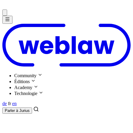
Community
Éditions
Academy
Technologie
de
fr
en
Parler à
Jurius