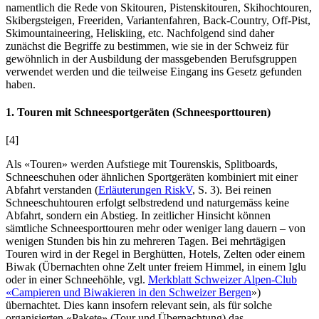
namentlich die Rede von Skitouren, Pistenskitouren, Skihochtouren,
Skibergsteigen, Freeriden, Variantenfahren, Back-Country, Off-Pist,
Skimountaineering, Heliskiing, etc. Nachfolgend sind daher
zunächst die Begriffe zu bestimmen, wie sie in der Schweiz für
gewöhnlich in der Ausbildung der massgebenden Berufsgruppen
verwendet werden und die teilweise Eingang ins Gesetz gefunden
haben.
1. Touren mit Schneesportgeräten (Schneesporttouren)
[4]
Als «Touren» werden Aufstiege mit Tourenskis, Splitboards,
Schneeschuhen oder ähnlichen Sportgeräten kombiniert mit einer
Abfahrt verstanden (
Erläuterungen RiskV
, S. 3). Bei reinen
Schneeschuhtouren erfolgt selbstredend und naturgemäss keine
Abfahrt, sondern ein Abstieg. In zeitlicher Hinsicht können
sämtliche Schneesporttouren mehr oder weniger lang dauern – von
wenigen Stunden bis hin zu mehreren Tagen. Bei mehrtägigen
Touren wird in der Regel in Berghütten, Hotels, Zelten oder einem
Biwak (Übernachten ohne Zelt unter freiem Himmel, in einem Iglu
oder in einer Schneehöhle, vgl.
Merkblatt Schweizer Alpen-Club
«Campieren und Biwakieren in den Schweizer Bergen
»)
übernachtet. Dies kann insofern relevant sein, als für solche
organisierten «Pakete» (Tour und Übernachtung) das