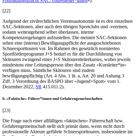
Fortbildungspflicht SAC-Tourenleiter*innen
»).
[22]
Aufgrund der zivilrechtlichen Vereinsautonomie ist es den einzelnen
SAC-Sektionen, aber auch den übrigen Sportclubs und -vereinen,
sodann weitestgehend selber überlassen, interne
Kompetenzregelungen aufzustellen. Die meisten SAC-Sektionen
sehen eine (interne) Bewilligungspflicht der ausgeschriebenen
Schneesporttouren vor. Im Rahmen des gesetzlich normierten
Sportförderprogramm J+S bedarf es für die Durchführung von
Skitouren zwingend eines J+S Skitourenleiterkurses, wobei jeweils
mindestens eine Leitungsperson über den Zusatz «Kursleiter*in»
verfügen muss. Sämtliche Skitouren sind zudem
bewilligungspflichtig (Art. 4 Abs. 1 lit. a, Art. 20 und Anhang 3
Ziff. 3 Verordnung des BASPO über «Jugend+Sport» vom 1.
Dezember 2022,
SR
415.011.2).
b. «Faktische» Führer*innen und Gefahrengemeinschaften
[23]
Die Frage nach einer allfälligen «faktischen» Führerschaft bzw.
Gefahrengemeinschaft stellt sich primär dann, wenn nicht durch
professionelle Akteure geführte Schneesporttouren, insbesondere im