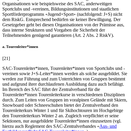
Organisationen wie beispielsweise des SAC, anderweitigen
Sportclubs und -vereinen, Bildungsinstitutionen und staatlichen
Sportförderprogramms «Jugend+Sport» (nachfolgend: J+S) nicht
dem RiskG. Entsprechend bedürfen sie keiner Bewilligung. Der
Gesetzgeber geht bei diesen Organisationen von der Prämisse aus,
dass interne Strukturen und Vorgaben die Sicherheit der
Teilnehmenden genügend garantieren (Art. 2 Abs. 2 RiskV).
a. Tourenleiter*innen
[21]
SAC-Tourenleiter*innen, Tourenleiter*innen von Sportclubs und -
vereinen sowie J+S-Leiter*innen werden als solche ausgebildet. Sie
werden zur Führung und zum Unterrichten von Gruppen bestimmt
und aufgrund ihrer durchlaufenen Ausbildung dazu auch befähigt.
Im Bereich des SAC führt der Zentralverband für die
Tourenleiter*innen Tourenleiterkurse in verschiedenen Disziplinen
durch. Zum Leiten von Gruppen im voralpinen Gelände mit Skiern,
Snowboard oder Schneeschuhen bietet der Zentralverband den
Tourenleiterkurs Winter 1 und für Skihochtouren im Hochgebirge
den Tourenleiterkurs Winter 2 an. Zugleich verpflichtet er seine
Sektionen, nur ausgebildete Tourenleiter*innen einzusetzen (vgl.
hierzu auch Reglement des SAC-Zentralverbandes «
Aus- und