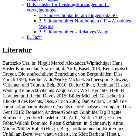
D. Kasuistik für Leistungskürzungen und -
verweigerungen
1. Schneeschuhläufer am Flügenspitz SG
2. Skitourenfahrer Nordbünden GR – Absolutes
Wagnis
3. Skitourenfahrer – Relatives Wagnis
E. Fazit
Literatur
Bartetzko Urs
, in: Niggli Marcel Alexander/Wiprächtiger Hans,
Basler Kommentar, Strafrecht, 4. Aufl., Basel 2019;
Benisowitsch
Gregor
, Die strafrechtliche Beurteilung von Bergunfällen, Diss.
Zürich 1993;
Berther Aldo/Wicky Michael
: Schneesport Schweiz,
Varianten und Touren, Belp 2010;
Biefer Oliver
, Recht auf Risiko?
Wann gilt eine Aktivität als Wagnis?, in: WSL Berichte, Heft 34,
Lawinen und Recht, Davos 2015;
B
ü
tler Michael,
Gletscher im
Blickfeld des Rechts, Diss. Zürich 2006;
Dan Adrian
, Le délit de
commission par omission: éléments de droit suisse et comparé, Diss,
Genf 2015;
Donatsch Andreas/Godenzi Gunhilde/Tag Brigitte
,
Strafrecht I, Verbrechenslehre, 10. Aufl., Zürich 2022;
Elsener
Fabio/Wälchli Dominic,
Pisten-Skifahren, in: Schneuwly Anne
Mirjam/Müller Rahel (Hrsg.), Bergsportkommentar;
Erni Franz,
Unfall am Berg: wer wagt, verliert!, in: Klett Barbara (Hrsg.),