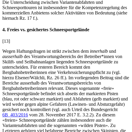
Die Unterscheidung zwischen Variantenabfahrten und
Schneesporttouren ist insbesondere für die Kompetenzregelung des
kommerziellen Anbietens solcher Aktivitäten von Bedeutung (siehe
hiernach Rz. 17 f.).
4. Freies vs. gesichertes Schneesportgelände
[13]
Wegen Haftungsfragen ist strikt zwischen dem
innerhalb
und
ausserhalb
des Verantwortungsbereichs der Betreiber*innen von
Skilift- und Seilbahnanlagen liegenden Schneesportgelände zu
unterscheiden. Für ersteren Bereich kommt den
Bergbahnbetreiberinnen eine Verkehrssicherungspflicht zu (vgl.
hierzu
Elsener/Wälchli
, Rz. 26 ff.). Im vorliegenden Beitrag sind die
Bereiche ausserhalb des Verantwortungsbereichs von
Bergbahnbetreiberinnen relevant. Dieses sogenannte «freie»
Schneesportgelände befindet sich abseits der markierten Pisten
(blau, rot oder schwarz markiert) und Abfahrten (gelb markiert) und
wird weder gegen alpine Gefahren (Lawinen- und Absturzgefahr)
gesichert noch kontrolliert (vgl. auch Urteil des Bundesgericht
6B_403/2016
vom 28. November 2017 E. 3.2.2). Zu diesem
«freien» Schneesportgelände zählen insbesondere auch die
Variantenabfahrten und die sogenannten «wilden Pisten». Zu
Letzteren gehören viel befahrene Bereiche zwischen Skipisten, die