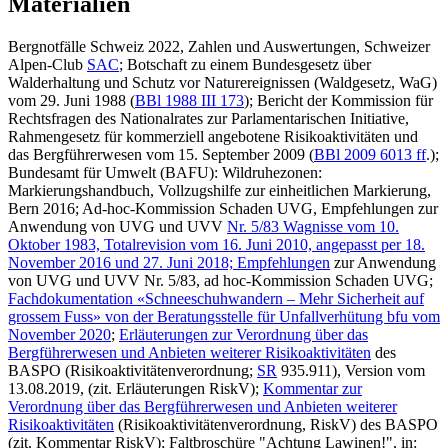
Materialien
Bergnotfälle Schweiz 2022, Zahlen und Auswertungen, Schweizer
Alpen-Club
SAC
; Botschaft zu einem Bundesgesetz über
Walderhaltung und Schutz vor Naturereignissen (Waldgesetz, WaG)
vom 29. Juni 1988 (
BBl 1988 III 173
); Bericht der Kommission für
Rechtsfragen des Nationalrates zur Parlamentarischen Initiative,
Rahmengesetz für kommerziell angebotene Risikoaktivitäten und
das Bergführerwesen vom 15. September 2009 (
BBl 2009 6013 ff
.);
Bundesamt für Umwelt (BAFU): Wildruhezonen:
Markierungshandbuch, Vollzugshilfe zur einheitlichen Markierung,
Bern 2016; Ad-hoc-Kommission Schaden UVG, Empfehlungen zur
Anwendung von UVG und UVV
Nr. 5/83 Wagnisse vom 10.
Oktober 1983, Totalrevision vom 16. Juni 2010, angepasst per 18.
November 2016 und 27. Juni 2018;
Empfehlungen
zur Anwendung
von UVG und UVV Nr. 5/83, ad hoc-Kommission Schaden UVG;
Fachdokumentation «Schneeschuhwandern – Mehr Sicherheit auf
grossem Fuss» von der Beratungsstelle für Unfallverhütung bfu vom
November 2020
;
Erläuterungen zur Verordnung über das
Bergführerwesen und Anbieten weiterer Risikoaktivitäten
des
BASPO (Risikoaktivitätenverordnung;
SR
935.911), Version vom
13.08.2019, (zit. Erläuterungen RiskV);
Kommentar zur
Verordnung über das Bergführerwesen und Anbieten weiterer
Risikoaktivitäten
(Risikoaktivitätenverordnung, RiskV) des BASPO
(zit. Kommentar RiskV); Faltbroschüre "Achtung Lawinen!", in: