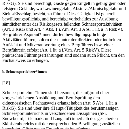
RiskG). Sie sind berechtigt, Gäste gegen Entgelt in gebirgigem oder
felsigem Gelände, wo Lawinengefahr, Absturz-/Abrutschgefahr und
Stein-/Eisschlag besteht, zu führen. Diese Tätigkeit ist generell
bewilligungspflichtig und berechtigt vorbehaltlos zur Ausübung
sämtlicher unter das Risikogesetz fallenden Schneesportaktivitäten
(Art. 3 RisG und Art. 4 Abs. 1 i.V.m. Art. 3 Abs. 1 lit. a–h RiskV).
Bergführer-Aspirant*innen dürfen bewilligungspflichtige
Aktivitäten führen, sofern diese unter der direkten oder indirekten
Aufsicht und Mitverantwortung eines Bergführers bzw. einer
Bergführerin erfolgt (Art. 1 lit. a i.V.m. Art. 5 RiskV). Diese
praktischen Führungserfahrungen sind sodann auch Pflicht, um den
Fachausweis zu erlangen.
b. Schneesportlehrer*innen
[18]
Schneesportlehrer*innen sind Personen, die aufgrund einer
vorgeschriebenen Ausbildung und Berufsprüfung den
eidgenössischen Fachausweis erlangt haben (Art. 5 Abs. 1 lit. a
RiskG). Sie sind über ihre (Haupt-)Tätigkeit des berufsmässigen
Schneesportunterrichts in verschiedenen Disziplinen (Ski,
Snowboard, Telemark, und Langlauf) innerhalb des gesicherten
Skipistenbereichs mit der entsprechenden Bewilligung zusätzlich
berechtigt, Gäste gegen Entgelt auch im «freien»