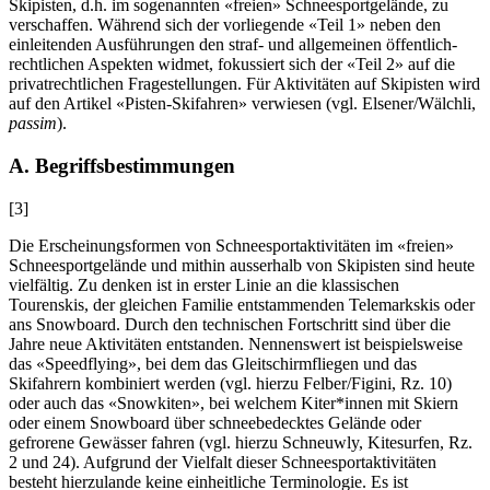
Skipisten, d.h. im sogenannten «freien» Schneesportgelände, zu
verschaffen. Während sich der vorliegende «Teil 1» neben den
einleitenden Ausführungen den straf- und allgemeinen öffentlich-
rechtlichen Aspekten widmet, fokussiert sich der «Teil 2» auf die
privatrechtlichen Fragestellungen. Für Aktivitäten auf Skipisten wird
auf den Artikel «Pisten-Skifahren» verwiesen (vgl.
Elsener/Wälchli
,
passim
).
A. Begriffsbestimmungen
[3]
Die Erscheinungsformen von Schneesportaktivitäten im «freien»
Schneesportgelände und mithin ausserhalb von Skipisten sind heute
vielfältig. Zu denken ist in erster Linie an die klassischen
Tourenskis, der gleichen Familie entstammenden Telemarkskis oder
ans Snowboard. Durch den technischen Fortschritt sind über die
Jahre neue Aktivitäten entstanden. Nennenswert ist beispielsweise
das «Speedflying», bei dem das Gleitschirmfliegen und das
Skifahrern kombiniert werden (vgl. hierzu
Felber/Figini
, Rz. 10)
oder auch das «Snowkiten», bei welchem Kiter*innen mit Skiern
oder einem Snowboard über schneebedecktes Gelände oder
gefrorene Gewässer fahren (vgl. hierzu
Schneuwly
, Kitesurfen, Rz.
2 und 24). Aufgrund der Vielfalt dieser Schneesportaktivitäten
besteht hierzulande keine einheitliche Terminologie. Es ist