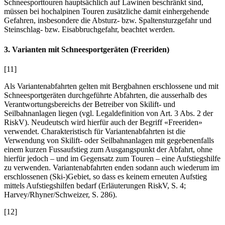
Schneesporttouren hauptsächlich auf Lawinen beschränkt sind,
müssen bei hochalpinen Touren zusätzliche damit einhergehende
Gefahren, insbesondere die Absturz- bzw. Spaltensturzgefahr und
Steinschlag- bzw. Eisabbruchgefahr, beachtet werden.
3. Varianten mit Schneesportgeräten (Freeriden)
[11]
Als Variantenabfahrten gelten mit Bergbahnen erschlossene und mit
Schneesportgeräten durchgeführte Abfahrten, die ausserhalb des
Verantwortungsbereichs der Betreiber von Skilift- und
Seilbahnanlagen liegen (vgl. Legaldefinition von Art. 3 Abs. 2 der
RiskV). Neudeutsch wird hierfür auch der Begriff «Freeriden»
verwendet. Charakteristisch für Variantenabfahrten ist die
Verwendung von Skilift- oder Seilbahnanlagen mit gegebenenfalls
einem kurzen Fussaufstieg zum Ausgangspunkt der Abfahrt, ohne
hierfür jedoch – und im Gegensatz zum Touren – eine Aufstiegshilfe
zu verwenden. Variantenabfahrten enden sodann auch wiederum im
erschlossenen (Ski-)Gebiet, so dass es keinem erneuten Aufstieg
mittels Aufstiegshilfen bedarf (Erläuterungen RiskV, S. 4;
Harvey/Rhyner/Schweizer,
S. 286).
[12]