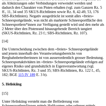
als Abkürzungen oder Verbindungen verwendet werden und
dadurch den Charakter von Pisten erhalten (vgl. zum Ganzen Rz. 5
ff., 11, 34 und 35 SKUS-Richtlinien sowie Rz. 8, 42-49, 53, 176
SBS-Richtlinien). Negativ ausgedrückt ist somit alles «freies»
Schneesportgelände, was nicht als markierte Schneesportfläche den
Schneesportlern*innen zur Verfügung gestellt wird und den mehr als
2 Meter über den Pistenrand hinausgehende Bereich tangiert
(SKUS-Richtlinien, Rz. 23 f.; SBS-Richtlinien, Rz. 107).
[14]
Die Unterscheidung zwischen dem «freien» Schneesportgelände
und jenem innerhalb des Verantwortungsbereichs von
Bergbahnbetreiberinnen ist von ausserordentlich grosser Bedeutung.
Schneesportaktivitäten im «freien» Schneesportgelände erfolgen auf
eigenes Risiko und grundsätzlich in Eigenverantwortung (vgl.
SKUS-Richtlinien, Rz. 3 und 35; SBS-Richtlinien, Rz. 122 f., 45,
182; BGE
115 IV 189
E. 3 b).
5. Heliskiing
[15]
Unter Heliskiing versteht man die Beförderung von
Schneesportlern*innen mittels Helikopters oder seltener mittels