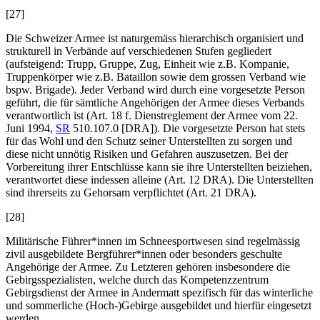
[27]
Die Schweizer Armee ist naturgemäss hierarchisch organisiert und
strukturell in Verbände auf verschiedenen Stufen gegliedert
(aufsteigend: Trupp, Gruppe, Zug, Einheit wie z.B. Kompanie,
Truppenkörper wie z.B. Bataillon sowie dem grossen Verband wie
bspw. Brigade). Jeder Verband wird durch eine vorgesetzte Person
geführt, die für sämtliche Angehörigen der Armee dieses Verbands
verantwortlich ist (Art. 18 f. Dienstreglement der Armee vom 22.
Juni 1994,
SR
510.107.0 [DRA]). Die vorgesetzte Person hat stets
für das Wohl und den Schutz seiner Unterstellten zu sorgen und
diese nicht unnötig Risiken und Gefahren auszusetzen. Bei der
Vorbereitung ihrer Entschlüsse kann sie ihre Unterstellten beiziehen,
verantwortet diese indessen alleine (Art. 12
DRA). Die Unterstellten
sind ihrerseits zu Gehorsam verpflichtet (Art. 21
DRA).
[28]
Militärische Führer*innen im Schneesportwesen sind regelmässig
zivil ausgebildete Bergführer*innen oder besonders geschulte
Angehörige der Armee. Zu Letzteren gehören insbesondere die
Gebirgsspezialisten, welche durch das Kompetenzzentrum
Gebirgsdienst der Armee in Andermatt spezifisch für das winterliche
und sommerliche (Hoch-)Gebirge ausgebildet und hierfür eingesetzt
werden.