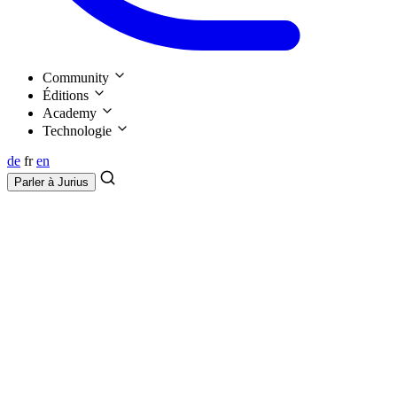
Community
Éditions
Academy
Technologie
de
fr
en
Parler à
Jurius