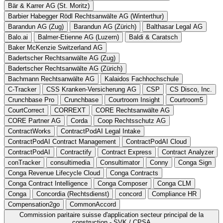
Bär & Karrer AG (St. Moritz)
Barbier Habegger Rödl Rechtsanwälte AG (Winterthur)
Barandun AG (Zug)
Barandun AG (Zürich)
Balthasar Legal AG
Balo.ai
Balmer-Etienne AG (Luzern)
Baldi & Caratsch
Baker McKenzie Switzerland AG
Badertscher Rechtsanwälte AG (Zug)
Badertscher Rechtsanwälte AG (Zürich)
Bachmann Rechtsanwälte AG
Kalaidos Fachhochschule
C-Tracker
CSS Kranken-Versicherung AG
CSP
CS Disco, Inc.
Crunchbase Pro
Crunchbase
Courtroom Insight
Courtroom5
CourtCorrect
CORREXT
CORE Rechtsanwälte AG
CORE Partner AG
Corda
Coop Rechtsschutz AG
ContractWorks
ContractPodAI Legal Intake
ContractPodAI Contract Management
ContractPodAI Cloud
ContractPodAI
Contractify
Contract Express
Contract Analyzer
conTracker
consultimedia
Consultimator
Conny
Conga Sign
Conga Revenue Lifecycle Cloud
Conga Contracts
Conga Contract Intelligence
Conga Composer
Conga CLM
Conga
Concordia (Rechtsdienst)
concord
Compliance HR
Compensation2go
CommonAccord
Commission paritaire suisse d'application secteur principal de la
construction - SVK / CPSA