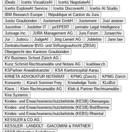
iDeals
Icertis VisualizeAI
Icertis NegotiateAI
Icertis ExploreAI Service
Icertis DiscoverAI
Icertis AI Studio
IBM Research Europe
République et Canton du Jura
Justiz Graubünden
Justement GmbH
Justement
Just anwser
Jusonline
Jusletter IT
jurXPERT
jurmatix Legal Intelligence
Jurisage Inc.
JURA Management AG
Jura Forum
Juraarchiv
Jur
Judocu
JudgeAI
Jörg Lienert AG
Jobletter
Jano law
Zentralschweizer BVG- und Stiftungsaufsicht (ZBSA)
Obergericht des Kantons Graubünden
KV Business School Zürich AG
Kunz Schmid Rechtsanwälte und Notare AG
kueblaw.ch
KSPartner Anwaltskanzlei
KSA Kantonsspital Aarau
KRNETA ADVOKATUR NOTARIAT
KPMG (Zürich)
KPMG Zürich
Konsento
Künzli Sommer Frey
Knowledge Tools
KLoBot
Kleos
Klein Rechtsanwälte AG
Kleb & Partner Rechtsanwälte
Kira Systems
Kindes- und Erwachsenenschutzbehörde (KESB) Oberaargau
Kindes- und Erwachsenenschutzbehörde (KESB) Biel/Bienne
Kindes- und Erwachsenenschutzbehörde (KEBS) Rheintal
KESSLER & CO AG
KESSLER · LANDOLT · GIACOMINI & PARTNER