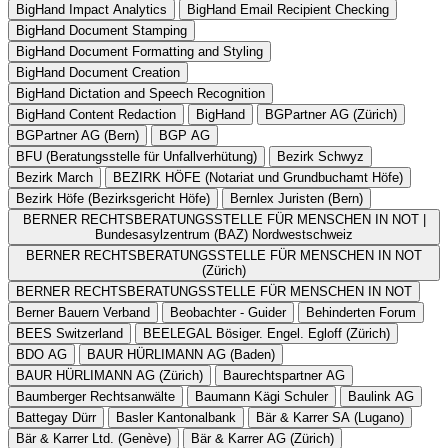
BigHand Impact Analytics
BigHand Email Recipient Checking
BigHand Document Stamping
BigHand Document Formatting and Styling
BigHand Document Creation
BigHand Dictation and Speech Recognition
BigHand Content Redaction
BigHand
BGPartner AG (Zürich)
BGPartner AG (Bern)
BGP AG
BFU (Beratungsstelle für Unfallverhütung)
Bezirk Schwyz
Bezirk March
BEZIRK HÖFE (Notariat und Grundbuchamt Höfe)
Bezirk Höfe (Bezirksgericht Höfe)
Bernlex Juristen (Bern)
BERNER RECHTSBERATUNGSSTELLE FÜR MENSCHEN IN NOT |
Bundesasylzentrum (BAZ) Nordwestschweiz
BERNER RECHTSBERATUNGSSTELLE FÜR MENSCHEN IN NOT
(Zürich)
BERNER RECHTSBERATUNGSSTELLE FÜR MENSCHEN IN NOT
Berner Bauern Verband
Beobachter - Guider
Behinderten Forum
BEES Switzerland
BEELEGAL Bösiger. Engel. Egloff (Zürich)
BDO AG
BAUR HÜRLIMANN AG (Baden)
BAUR HÜRLIMANN AG (Zürich)
Baurechtspartner AG
Baumberger Rechtsanwälte
Baumann Kägi Schuler
Baulink AG
Battegay Dürr
Basler Kantonalbank
Bär & Karrer SA (Lugano)
Bär & Karrer Ltd. (Genève)
Bär & Karrer AG (Zürich)