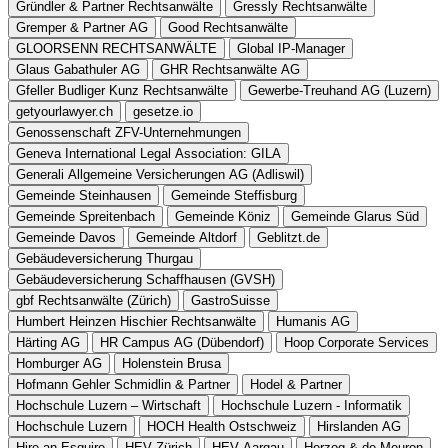
Gründler & Partner Rechtsanwälte
Gressly Rechtsanwälte
Gremper & Partner AG
Good Rechtsanwälte
GLOORSENN RECHTSANWÄLTE
Global IP-Manager
Glaus Gabathuler AG
GHR Rechtsanwälte AG
Gfeller Budliger Kunz Rechtsanwälte
Gewerbe-Treuhand AG (Luzern)
getyourlawyer.ch
gesetze.io
Genossenschaft ZFV-Unternehmungen
Geneva International Legal Association: GILA
Generali Allgemeine Versicherungen AG (Adliswil)
Gemeinde Steinhausen
Gemeinde Steffisburg
Gemeinde Spreitenbach
Gemeinde Köniz
Gemeinde Glarus Süd
Gemeinde Davos
Gemeinde Altdorf
Geblitzt.de
Gebäudeversicherung Thurgau
Gebäudeversicherung Schaffhausen (GVSH)
gbf Rechtsanwälte (Zürich)
GastroSuisse
Humbert Heinzen Hischier Rechtsanwälte
Humanis AG
Härting AG
HR Campus AG (Dübendorf)
Hoop Corporate Services
Homburger AG
Holenstein Brusa
Hofmann Gehler Schmidlin & Partner
Hodel & Partner
Hochschule Luzern – Wirtschaft
Hochschule Luzern - Informatik
Hochschule Luzern
HOCH Health Ostschweiz
Hirslanden AG
Hire an Esquire
HEV Zürich
HEV Aargau
Herzog & de Meuron