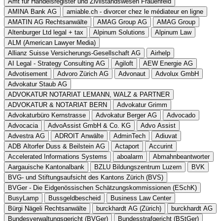
Amt für Handelsregister und Zivilstandswesen Frauenfeld
AMINA Bank AG
amiable.ch - divorcer chez le médiateur en ligne
AMATIN AG Rechtsanwälte
AMAG Group AG
AMAG Group
Altenburger Ltd legal + tax
Alpinum Solutions
Alpinum Law
ALM (American Lawyer Media)
Allianz Suisse Versicherungs-Gesellschaft AG
Airhelp
AI Legal - Strategy Consulting AG
Agiloft
AEW Energie AG
Advotisement
Advoro Zürich AG
Advonaut
Advolux GmbH
Advokatur Staub AG
ADVOKATUR NOTARIAT LEMANN, WALZ & PARTNER
ADVOKATUR & NOTARIAT BERN
Advokatur Grimm
Advokaturbüro Kernstrasse
Advokatur Berger AG
Advocado
Advocacia
AdvoAssist GmbH & Co. KG
Advo Assist
Advestra AG
ADROIT Anwälte
AdminTech
Adiuvat
ADB Altorfer Duss & Beilstein AG
Actaport
Accurint
Accelerated Informations Systems
aboalarm
Abmahnbeantworter
Aargauische Kantonalbank
BZLU Bildungszentrum Luzern
BVK
BVG- und Stiftungsaufsicht des Kantons Zürich (BVS)
BVGer - Die Eidgenössischen Schätzungskommissionen (ESchK)
BusyLamp
Bussgeldbescheid
Business Law Center
Bürgi Nägeli Rechtsanwälte
burckhardt AG (Zürich)
burckhardt AG
Bundesverwaltungsgericht (BVGer)
Bundesstrafgericht (BStGer)