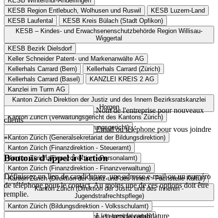
KESB Winterthur-Andelfingen
KESB Region Entlebuch, Wolhusen und Ruswil
KESB Luzern-Land
KESB Laufental
KESB Kreis Bülach (Stadt Opfikon)
KESB – Kindes- und Erwachsenenschutzbehörde Region Willisau-
Wiggertal
KESB Bezirk Dielsdorf
Keller Schneider Patent- und Markenanwälte AG
Kellerhals Carrard (Bern)
Kellerhals Carrard (Zürich)
Kellerhals Carrard (Basel)
KANZLEI KREIS 2 AG
Kanzlei im Turm AG
Kanton Zürich Direktion der Justiz und des Innern Bezirksratskanzlei
Horgen
Nom de l'entreprise pour nouveaux
Kanton Zürich (Verwaltungsgericht des Kantons Zürich)
clients
Kanton Zürich (Sozialversicherungsgericht)
Email ou téléphone pour vous joindre
Kanton Zürich (Generalsekretariat der Bildungsdirektion)
*
Kanton Zürich (Finanzdirektion - Steueramt)
Boutons d'appel à l'action
Kanton Zürich (Finanzdirektion - Personalamt)
Kanton Zürich (Finanzdirektion - Finanzverwaltung)
Définissez un lien de candidature, une adresse e-mail ou un numéro
Kanton Zürich (Direktion der Justiz und des Innern - Fachstelle Kultur)
de téléphone pour le contact. Au moins une de ces options doit être
Kanton Zürich (Direktion der Justiz und des Inneren -
remplie.
Jugendstrafrechtspflege)
Kanton Zürich (Bildungsdirektion - Volksschulamt)
Lien vers la candidature
Kanton Zürich (Bildungsdirektion - Lehrmittelverlag)