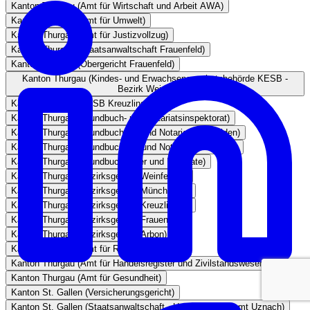
Kanton Thurgau (Amt für Wirtschaft und Arbeit AWA)
Kanton Thurgau (Amt für Umwelt)
Kanton Thurgau (Amt für Justizvollzug)
Kanton Thurgau (Staatsanwaltschaft Frauenfeld)
Kanton Thurgau (Obergericht Frauenfeld)
Kanton Thurgau (Kindes- und Erwachsenenschutzbehörde KESB -
Bezirk Weinfelden)
Kanton Thurgau (KESB Kreuzlingen)
Kanton Thurgau (Grundbuch- und Notariatsinspektorat)
Kanton Thurgau (Grundbuchamt und Notariat Weinfelden)
Kanton Thurgau (Grundbuchamt und Notariat Frauenfeld)
Kanton Thurgau (Grundbuchämter und Notariate)
Kanton Thurgau (Bezirksgericht Weinfelden)
Kanton Thurgau (Bezirksgericht Münchwilen)
Kanton Thurgau (Bezirksgericht Kreuzlingen)
Kanton Thurgau (Bezirksgericht Frauenfeld)
Kanton Thurgau (Bezirksgericht Arbon)
Kanton Thurgau (Amt für Raumentwicklung)
Kanton Thurgau (Amt für Handelsregister und Zivilstandswesen)
Kanton Thurgau (Amt für Gesundheit)
Kanton St. Gallen (Versicherungsgericht)
Kanton St. Gallen (Staatsanwaltschaft - Untersuchungsamt Uznach)