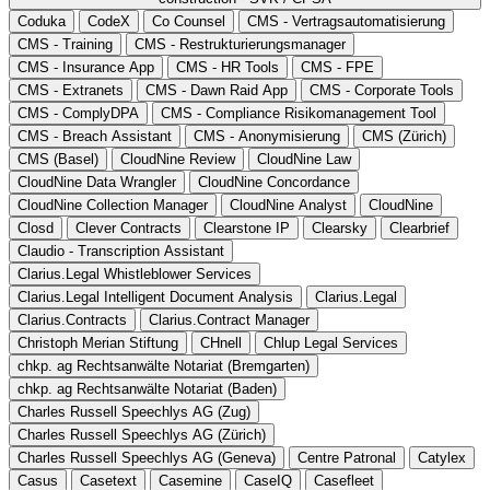
Coduka
CodeX
Co Counsel
CMS - Vertragsautomatisierung
CMS - Training
CMS - Restrukturierungsmanager
CMS - Insurance App
CMS - HR Tools
CMS - FPE
CMS - Extranets
CMS - Dawn Raid App
CMS - Corporate Tools
CMS - ComplyDPA
CMS - Compliance Risikomanagement Tool
CMS - Breach Assistant
CMS - Anonymisierung
CMS (Zürich)
CMS (Basel)
CloudNine Review
CloudNine Law
CloudNine Data Wrangler
CloudNine Concordance
CloudNine Collection Manager
CloudNine Analyst
CloudNine
Closd
Clever Contracts
Clearstone IP
Clearsky
Clearbrief
Claudio - Transcription Assistant
Clarius.Legal Whistleblower Services
Clarius.Legal Intelligent Document Analysis
Clarius.Legal
Clarius.Contracts
Clarius.Contract Manager
Christoph Merian Stiftung
CHnell
Chlup Legal Services
chkp. ag Rechtsanwälte Notariat (Bremgarten)
chkp. ag Rechtsanwälte Notariat (Baden)
Charles Russell Speechlys AG (Zug)
Charles Russell Speechlys AG (Zürich)
Charles Russell Speechlys AG (Geneva)
Centre Patronal
Catylex
Casus
Casetext
Casemine
CaseIQ
Casefleet