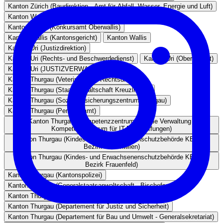
Kanton Zürich (Baudirektion - Amt für Abfall, Wasser, Energie und Luft)
Kanton Wallis (Zentrales Amt der Staatsanwaltschaft)
Kanton Wallis (Konkursamt Oberwallis)
Kanton Wallis (Kantonsgericht)
Kanton Wallis
Kanton Uri (Justizdirektion)
Kanton Uri (Rechts- und Beschwerdedienst)
Kanton Uri (Obergericht)
Kanton Uri (JUSTIZVERWALTUNG)
Kanton Thurgau (Veterinäramt - Rechtsdienst)
Kanton Thurgau (Staatsanwaltschaft Kreuzlingen)
Kanton Thurgau (Sozialversicherungszentrum Thurgau)
Kanton Thurgau (Personalamt)
Kanton Thurgau (Kompetenzzentrum Digitale Verwaltung -
Kompetenzzentrum für IT-Beschaffungen)
Kanton Thurgau (Kindes- und Erwachsenenschutzbehörde KESB -
Bezirk Münchwilen)
Kanton Thurgau (Kindes- und Erwachsenenschutzbehörde KESB -
Bezirk Frauenfeld)
Kanton Thurgau (Kantonspolizei)
Kanton Thurgau (Generalstaatsanwaltschaft - Bischofszell)
Kanton Thurgau (Generalstaatsanwaltschaft)
Kanton Thurgau (Departement für Justiz und Sicherheit)
Kanton Thurgau (Departement für Bau und Umwelt - Generalsekretariat)