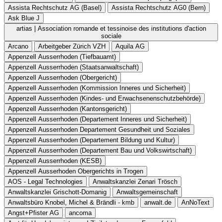
Assista Rechtschutz AG (Basel)
Assista Rechtschutz AG0 (Bern)
Ask Blue J
artias | Association romande et tessinoise des institutions d'action
sociale
Arcano
Arbeitgeber Zürich VZH
Aquila AG
Appenzell Ausserrhoden (Tiefbauamt)
Appenzell Ausserrhoden (Staatsanwaltschaft)
Appenzell Ausserrhoden (Obergericht)
Appenzell Ausserrhoden (Kommission Inneres und Sicherheit)
Appenzell Ausserrhoden (Kindes- und Erwachsenenschutzbehörde)
Appenzell Ausserrhoden (Kantonsgericht)
Appenzell Ausserrhoden (Departement Inneres und Sicherheit)
Appenzell Ausserrhoden Departement Gesundheit und Soziales
Appenzell Ausserrhoden (Departement Bildung und Kultur)
Appenzell Ausserrhoden (Departement Bau und Volkswirtschaft)
Appenzell Ausserrhoden (KESB)
Appenzell Ausserhoden Obergerichts in Trogen
AOS - Legal Technologies
Anwaltskanzlei Zenari Trösch
Anwaltskanzlei Grischott-Domanig
Anwaltsgemeinschaft
Anwaltsbüro Knobel, Michel & Brändli - kmb
anwalt.de
AnNoText
Angst+Pfister AG
ancoma