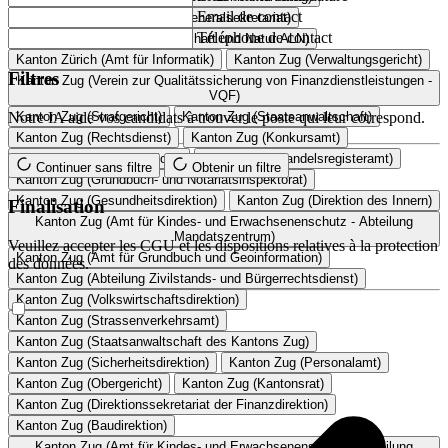
Email de contact
Kanton Zürich (Baudirektion Generalsekretariat)
Téléphone de contact
Kanton Zürich (Amt für Landschaft und Natur ALN)
Kanton Zürich (Amt für Informatik)
Kanton Zug (Verwaltungsgericht)
Filtres
Kanton Zug (Verein zur Qualitätssicherung von Finanzdienstleistungen -
VQF)
Notre IA aide vos candidats à trouver le poste qui leur correspond.
Kanton Zug (Strafgericht)
Kanton Zug (Staatsanwaltschaft)
Kanton Zug (Rechtsdienst)
Kanton Zug (Konkursamt)
Kanton Zug (Kantonsgericht)
Kanton Zug (Handelsregisteramt)
Continuer sans filtre
Obtenir un filtre
Kanton Zug (Grundbuch- und Notariatsinspektorat)
Kanton Zug (Gesundheitsdirektion)
Kanton Zug (Direktion des Innern)
Finalisation
Kanton Zug (Amt für Kindes- und Erwachsenenschutz - Abteilung
Mandatszentrum)
Veuillez accepter les CGU et les dispositions relatives à la protection
Kanton Zug (Amt für Grundbuch und Geoinformation)
des données.
Kanton Zug (Abteilung Zivilstands- und Bürgerrechtsdienst)
Kanton Zug (Volkswirtschaftsdirektion)
Kanton Zug (Strassenverkehrsamt)
Kanton Zug (Staatsanwaltschaft des Kantons Zug)
Kanton Zug (Sicherheitsdirektion)
Kanton Zug (Personalamt)
Kanton Zug (Obergericht)
Kanton Zug (Kantonsrat)
Kanton Zug (Direktionssekretariat der Finanzdirektion)
Kanton Zug (Baudirektion)
Kanton Zug (Amt für Kindes- und Erwachsenenschutz - Abteilung