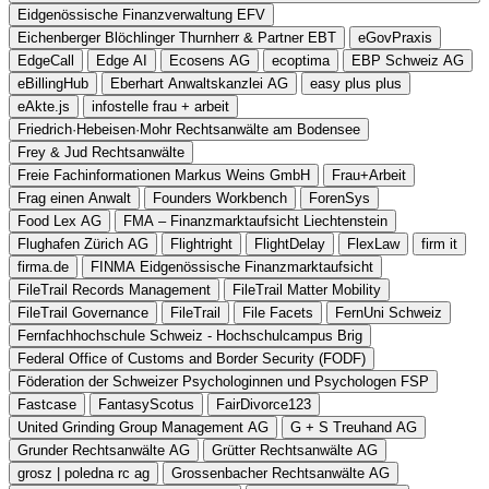
Eidgenössische Finanzverwaltung EFV
Eichenberger Blöchlinger Thurnherr & Partner EBT
eGovPraxis
EdgeCall
Edge AI
Ecosens AG
ecoptima
EBP Schweiz AG
eBillingHub
Eberhart Anwaltskanzlei AG
easy plus plus
eAkte.js
infostelle frau + arbeit
Friedrich·Hebeisen·Mohr Rechtsanwälte am Bodensee
Frey & Jud Rechtsanwälte
Freie Fachinformationen Markus Weins GmbH
Frau+Arbeit
Frag einen Anwalt
Founders Workbench
ForenSys
Food Lex AG
FMA – Finanzmarktaufsicht Liechtenstein
Flughafen Zürich AG
Flightright
FlightDelay
FlexLaw
firm it
firma.de
FINMA Eidgenössische Finanzmarktaufsicht
FileTrail Records Management
FileTrail Matter Mobility
FileTrail Governance
FileTrail
File Facets
FernUni Schweiz
Fernfachhochschule Schweiz - Hochschulcampus Brig
Federal Office of Customs and Border Security (FODF)
Föderation der Schweizer Psychologinnen und Psychologen FSP
Fastcase
FantasyScotus
FairDivorce123
United Grinding Group Management AG
G + S Treuhand AG
Grunder Rechtsanwälte AG
Grütter Rechtsanwälte AG
grosz | poledna rc ag
Grossenbacher Rechtsanwälte AG