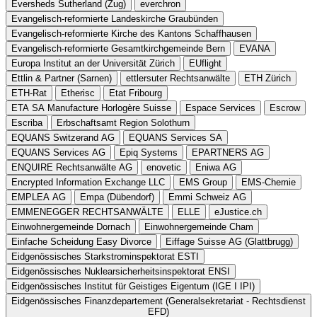
Eversheds Sutherland (Zug)
everchron
Evangelisch-reformierte Landeskirche Graubünden
Evangelisch-reformierte Kirche des Kantons Schaffhausen
Evangelisch-reformierte Gesamtkirchgemeinde Bern
EVANA
Europa Institut an der Universität Zürich
EUflight
Ettlin & Partner (Sarnen)
ettlersuter Rechtsanwälte
ETH Zürich
ETH-Rat
Etherisc
Etat Fribourg
ETA SA Manufacture Horlogère Suisse
Espace Services
Escrow
Escriba
Erbschaftsamt Region Solothurn
EQUANS Switzerand AG
EQUANS Services SA
EQUANS Services AG
Epiq Systems
EPARTNERS AG
ENQUIRE Rechtsanwälte AG
enovetic
Eniwa AG
Encrypted Information Exchange LLC
EMS Group
EMS-Chemie
EMPLEA AG
Empa (Dübendorf)
Emmi Schweiz AG
EMMENEGGER RECHTSANWÄLTE
ELLE
eJustice.ch
Einwohnergemeinde Dornach
Einwohnergemeinde Cham
Einfache Scheidung Easy Divorce
Eiffage Suisse AG (Glattbrugg)
Eidgenössisches Starkstrominspektorat ESTI
Eidgenössisches Nuklearsicherheitsinspektorat ENSI
Eidgenössisches Institut für Geistiges Eigentum (IGE I IPI)
Eidgenössisches Finanzdepartement (Generalsekretariat - Rechtsdienst
EFD)