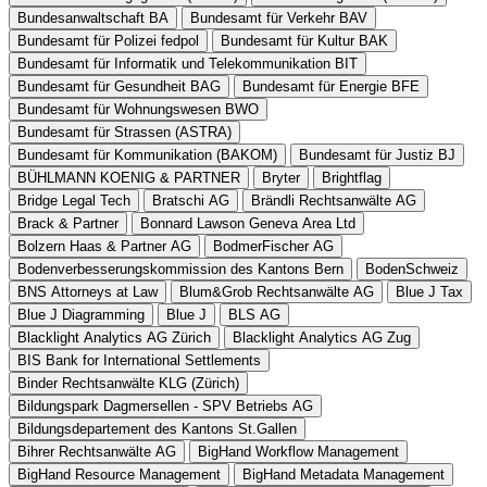
Bundesanwaltschaft BA
Bundesamt für Verkehr BAV
Bundesamt für Polizei fedpol
Bundesamt für Kultur BAK
Bundesamt für Informatik und Telekommunikation BIT
Bundesamt für Gesundheit BAG
Bundesamt für Energie BFE
Bundesamt für Wohnungswesen BWO
Bundesamt für Strassen (ASTRA)
Bundesamt für Kommunikation (BAKOM)
Bundesamt für Justiz BJ
BÜHLMANN KOENIG & PARTNER
Bryter
Brightflag
Bridge Legal Tech
Bratschi AG
Brändli Rechtsanwälte AG
Brack & Partner
Bonnard Lawson Geneva Area Ltd
Bolzern Haas & Partner AG
BodmerFischer AG
Bodenverbesserungskommission des Kantons Bern
BodenSchweiz
BNS Attorneys at Law
Blum&Grob Rechtsanwälte AG
Blue J Tax
Blue J Diagramming
Blue J
BLS AG
Blacklight Analytics AG Zürich
Blacklight Analytics AG Zug
BIS Bank for International Settlements
Binder Rechtsanwälte KLG (Zürich)
Bildungspark Dagmersellen - SPV Betriebs AG
Bildungsdepartement des Kantons St.Gallen
Bihrer Rechtsanwälte AG
BigHand Workflow Management
BigHand Resource Management
BigHand Metadata Management