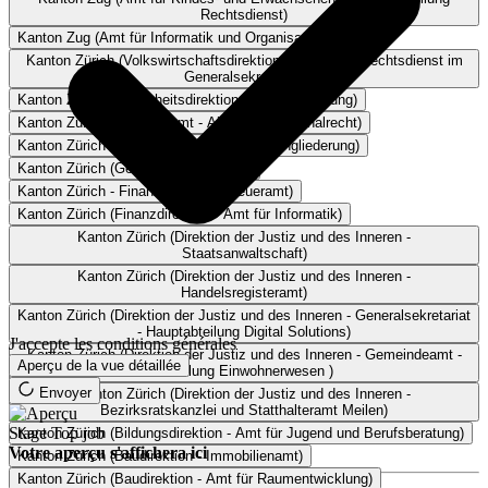
Rechtsdienst)
Kanton Zug (Amt für Informatik und Organisation AIO)
Kanton Zürich (Volkswirtschaftsdirektion - Fach- und Rechtsdienst im
Generalsekretariat)
Kanton Zürich (Sicherheitsdirektion - Rekursabteilung)
Kanton Zürich (Personalamt - Abteilung Personalrecht)
Kanton Zürich (Justizvollzug und Wiedereingliederung)
Kanton Zürich (Gesundheitsdirektion)
Kanton Zürich - Finanzdirektion (Steueramt)
Kanton Zürich (Finanzdirektion - Amt für Informatik)
Kanton Zürich (Direktion der Justiz und des Inneren -
Staatsanwaltschaft)
Kanton Zürich (Direktion der Justiz und des Inneren -
Handelsregisteramt)
Kanton Zürich (Direktion der Justiz und des Inneren - Generalsekretariat
- Hauptabteilung Digital Solutions)
J'accepte les conditions générales
Kanton Zürich (Direktion der Justiz und des Inneren - Gemeindeamt -
Aperçu de la vue détaillée
Abteilung Einwohnerwesen )
Envoyer
Kanton Zürich (Direktion der Justiz und des Inneren -
Bezirksratskanzlei und Statthalteramt Meilen)
Stage
Top job
Kanton Zürich (Bildungsdirektion - Amt für Jugend und Berufsberatung)
Votre aperçu s'affichera ici
Kanton Zürich (Baudirektion - Immobilienamt)
Kanton Zürich (Baudirektion - Amt für Raumentwicklung)