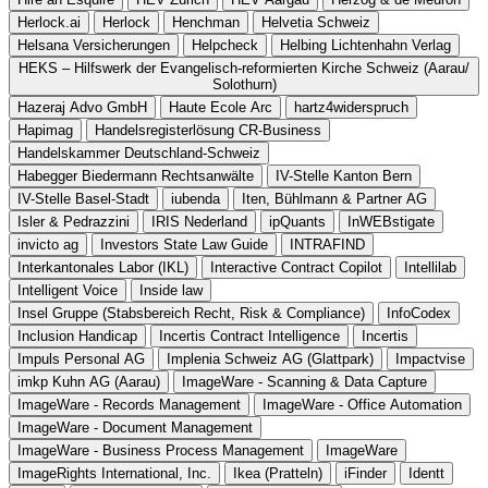
Herlock.ai
Herlock
Henchman
Helvetia Schweiz
Helsana Versicherungen
Helpcheck
Helbing Lichtenhahn Verlag
HEKS – Hilfswerk der Evangelisch-reformierten Kirche Schweiz (Aarau/
Solothurn)
Hazeraj Advo GmbH
Haute Ecole Arc
hartz4widerspruch
Hapimag
Handelsregisterlösung CR-Business
Handelskammer Deutschland-Schweiz
Habegger Biedermann Rechtsanwälte
IV-Stelle Kanton Bern
IV-Stelle Basel-Stadt
iubenda
Iten, Bühlmann & Partner AG
Isler & Pedrazzini
IRIS Nederland
ipQuants
InWEBstigate
invicto ag
Investors State Law Guide
INTRAFIND
Interkantonales Labor (IKL)
Interactive Contract Copilot
Intellilab
Intelligent Voice
Inside law
Insel Gruppe (Stabsbereich Recht, Risk & Compliance)
InfoCodex
Inclusion Handicap
Incertis Contract Intelligence
Incertis
Impuls Personal AG
Implenia Schweiz AG (Glattpark)
Impactvise
imkp Kuhn AG (Aarau)
ImageWare - Scanning & Data Capture
ImageWare - Records Management
ImageWare - Office Automation
ImageWare - Document Management
ImageWare - Business Process Management
ImageWare
ImageRights International, Inc.
Ikea (Pratteln)
iFinder
Identt