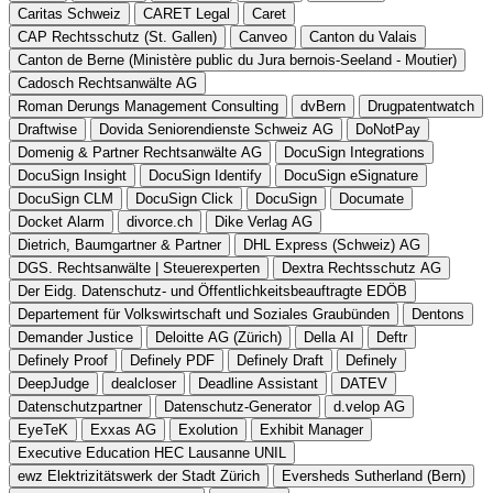
Caritas Schweiz
CARET Legal
Caret
CAP Rechtsschutz (St. Gallen)
Canveo
Canton du Valais
Canton de Berne (Ministère public du Jura bernois-Seeland - Moutier)
Cadosch Rechtsanwälte AG
Roman Derungs Management Consulting
dvBern
Drugpatentwatch
Draftwise
Dovida Seniorendienste Schweiz AG
DoNotPay
Domenig & Partner Rechtsanwälte AG
DocuSign Integrations
DocuSign Insight
DocuSign Identify
DocuSign eSignature
DocuSign CLM
DocuSign Click
DocuSign
Documate
Docket Alarm
divorce.ch
Dike Verlag AG
Dietrich, Baumgartner & Partner
DHL Express (Schweiz) AG
DGS. Rechtsanwälte | Steuerexperten
Dextra Rechtsschutz AG
Der Eidg. Datenschutz- und Öffentlichkeitsbeauftragte EDÖB
Departement für Volkswirtschaft und Soziales Graubünden
Dentons
Demander Justice
Deloitte AG (Zürich)
Della AI
Deftr
Definely Proof
Definely PDF
Definely Draft
Definely
DeepJudge
dealcloser
Deadline Assistant
DATEV
Datenschutzpartner
Datenschutz-Generator
d.velop AG
EyeTeK
Exxas AG
Exolution
Exhibit Manager
Executive Education HEC Lausanne UNIL
ewz Elektrizitätswerk der Stadt Zürich
Eversheds Sutherland (Bern)