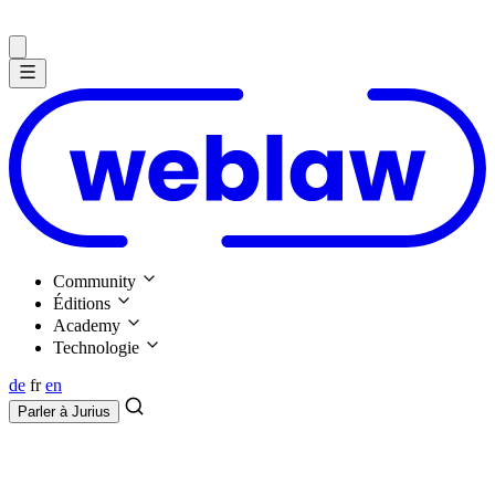
Community
Éditions
Academy
Technologie
de
fr
en
Parler à
Jurius