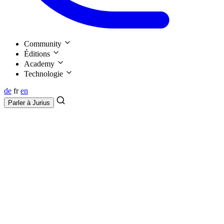
Community
Éditions
Academy
Technologie
de
fr
en
Parler à
Jurius