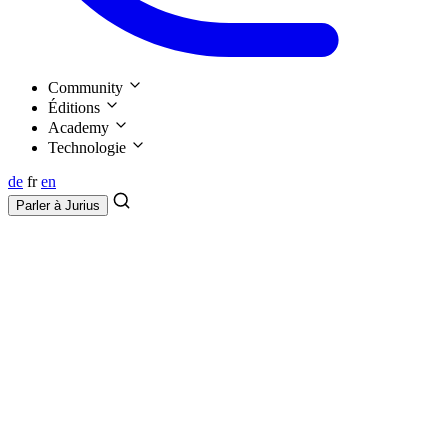
Community
Éditions
Academy
Technologie
de
fr
en
Parler à
Jurius