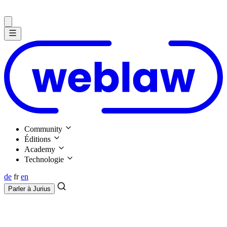
Community
Éditions
Academy
Technologie
de
fr
en
Parler à
Jurius