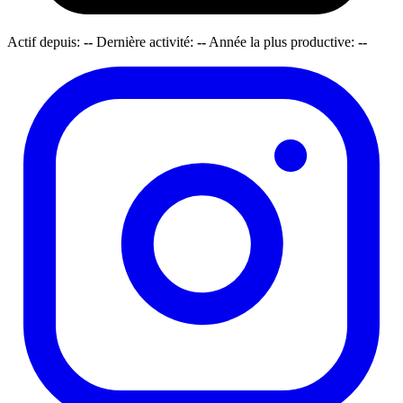
Actif depuis:
--
Dernière activité:
--
Année la plus productive:
--