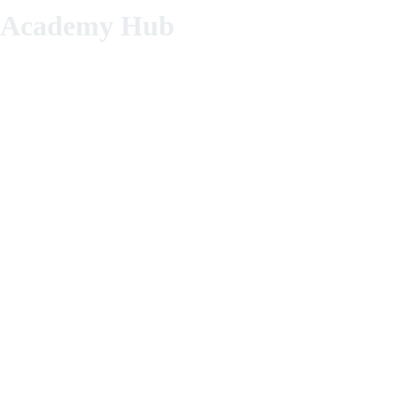
Academy Hub
Bilden Sie sich mit uns weiter! Ob online mit unseren Podcasts und W
und bereichern Sie Ihren juristischen Alltag mit Know-how und mehr E