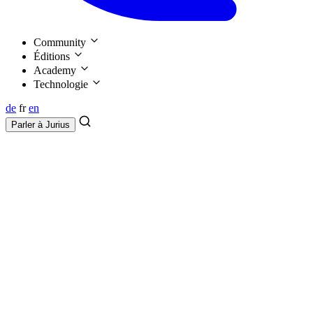
Community
Éditions
Academy
Technologie
de
fr
en
Parler à
Jurius