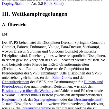
Doping-Statut
und Art. 5.8
Ethik-Statut
).
III. Wettkampfregelungen
A. Übersicht
[34]
Der SVPS beheimatet die Disziplinen Dressur, Springen, Concours
Complet, Fahren, Endurance, Voltige, Para-Dressur, Vierkampf,
wovon Dressur, Springen und Concours Complet olympische
Disziplinen sind. Daneben gibt es weitere reitsportliche Disziplinen,
in denen gewisse Vorgaben des SVPS beachtet werden müssen. So
sind beispielsweise Pferde im TREC-Orientierungsreiten
(Techniques de Randonnée Equestre de Compétition) im
Pferderegister des SVPS einzutragen. Alle Disziplinen des SVPS
unterstehen gleichermassen dem
Ethik-Codex
und dem
Generalreglement
des SVPS, den Bestimmungen für
Human- und
Pferdedoping
aber auch weiteren Regelungen, wie z.B. den
Bestimmungen über die Werbung
auf Athleten und Pferden sowie
Reklame. Darüber hinaus besteht jeweils ein disziplinspezifisches
Reglement
(z.B. das
Springreglement
oder das
Dressurreglement
).
Je nach Disziplin sind sodann weitere Wettbewerbsregeln relevant,
wie z.B. die
Dressurprogramme
in der Dressur, welche die zu