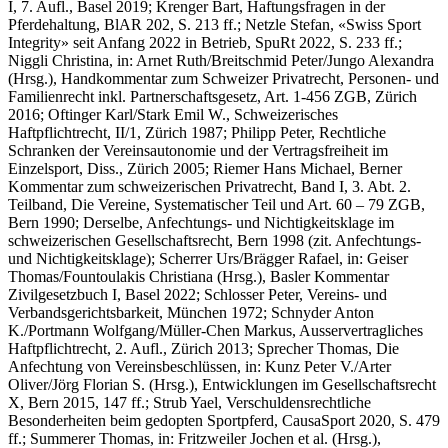
I, 7. Aufl., Basel 2019;
Krenger Bart
, Haftungsfragen in der
Pferdehaltung, BlAR 202, S. 213 ff.;
Netzle Stefan
, «Swiss Sport
Integrity» seit Anfang 2022 in Betrieb, SpuRt 2022, S. 233 ff.;
Niggli Christina
, in: Arnet Ruth/Breitschmid Peter/Jungo Alexandra
(Hrsg.), Handkommentar zum Schweizer Privatrecht, Personen- und
Familienrecht inkl. Partnerschaftsgesetz, Art. 1-456 ZGB, Zürich
2016;
Oftinger Karl/Stark Emil
W.,
Schweizerisches
Haftpflichtrecht, II/1, Zürich 1987
; Philipp Peter
, Rechtliche
Schranken der Vereinsautonomie und der Vertragsfreiheit im
Einzelsport, Diss., Zürich 2005;
Riemer Hans Michael
, Berner
Kommentar zum schweizerischen Privatrecht, Band I, 3. Abt. 2.
Teilband, Die Vereine, Systematischer Teil und Art. 60 – 79 ZGB,
Bern 1990;
Derselbe
, Anfechtungs- und Nichtigkeitsklage im
schweizerischen Gesellschaftsrecht, Bern 1998 (zit. Anfechtungs-
und Nichtigkeitsklage);
Scherrer Urs/Brägger Rafael
, in: Geiser
Thomas/Fountoulakis Christiana (Hrsg.), Basler Kommentar
Zivilgesetzbuch I, Basel 2022;
Schlosser Peter
, Vereins- und
Verbandsgerichtsbarkeit, München 1972;
Schnyder Anton
K./Portmann Wolfgang/Müller-Chen Markus
, Ausservertragliches
Haftpflichtrecht, 2. Aufl., Zürich 2013;
Sprecher Thomas
, Die
Anfechtung von Vereinsbeschlüssen, in: Kunz Peter V./Arter
Oliver/Jörg Florian S. (Hrsg.), Entwicklungen im Gesellschaftsrecht
X, Bern 2015, 147 ff.;
Strub Yael
, Verschuldensrechtliche
Besonderheiten beim gedopten Sportpferd, CausaSport 2020, S. 479
ff.;
Summerer
Thomas
, in: Fritzweiler Jochen et al. (Hrsg.),