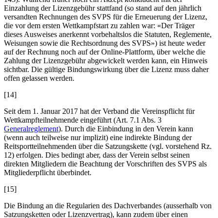
Einzahlung der Lizenzgebühr stattfand (so stand auf den jährlich
versandten Rechnungen des SVPS für die Erneuerung der Lizenz,
die vor dem ersten Wettkampfstart zu zahlen war: «Der Träger
dieses Ausweises anerkennt vorbehaltslos die Statuten, Reglemente,
Weisungen sowie die Rechtsordnung des SVPS») ist heute weder
auf der Rechnung noch auf der Online-Plattform, über welche die
Zahlung der Lizenzgebühr abgewickelt werden kann, ein Hinweis
sichtbar. Die gültige Bindungswirkung über die Lizenz muss daher
offen gelassen werden.
[14]
Seit dem 1. Januar 2017 hat der Verband die Vereinspflicht für
Wettkampfteilnehmende eingeführt (Art. 7.1 Abs. 3
Generalreglement
). Durch die Einbindung in den Verein kann
(wenn auch teilweise nur implizit) eine indirekte Bindung der
Reitsportteilnehmenden über die Satzungskette (vgl. vorstehend Rz.
12) erfolgen. Dies bedingt aber, dass der Verein selbst seinen
direkten Mitgliedern die Beachtung der Vorschriften des SVPS als
Mitgliederpflicht überbindet.
[15]
Die Bindung an die Regularien des Dachverbandes (ausserhalb von
Satzungsketten oder Lizenzvertrag), kann zudem über einen