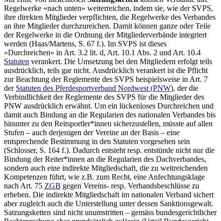
Regelwerke «nach unten» weiterreichen, indem sie, wie der SVPS,
ihre direkten Mitglieder verpflichten, die Regelwerke des Verbandes
an ihre Mitglieder durchzureichen. Damit können ganze oder Teile
der Regelwerke in die Ordnung der Mitgliederverbände integriert
werden (
Haas/Martens
, S. 67 f.). Im SVPS ist dieses
«Durchreichen» in Art. 3.2 lit. d, Art. 10.1 Abs. 2 und Art. 10.4
Statuten
verankert. Die Umsetzung bei den Mitgliedern erfolgt teils
ausdrücklich, teils gar nicht. Ausdrücklich verankert ist die Pflicht
zur Beachtung der Reglemente des SVPS beispielsweise in Art. 7
der
Statuten des Pferdesportverband Nordwest (PNW
), der die
Verbindlichkeit der Reglemente des SVPS für die Mitglieder des
PNW ausdrücklich erwähnt. Um ein lückenloses Durchreichen und
damit auch Bindung an die Regularien des nationalen Verbandes bis
hinunter zu den Reitsportler*innen sicherzustellen, müsste auf allen
Stufen – auch derjenigen der Vereine an der Basis – eine
entsprechende Bestimmung in den Statuten vorgesehen sein
(
Schlosser
, S. 164 f.). Dadurch entsteht resp. entstünde nicht nur die
Bindung der Reiter*innen an die Regularien des Dachverbandes,
sondern auch eine indirekte Mitgliedschaft, die zu weitreichenden
Kompetenzen führt, wie z.B. zum Recht, eine Anfechtungsklage
nach Art. 75
ZGB
gegen Vereins- resp. Verbandsbeschlüsse zu
erheben. Die indirekte Mitgliedschaft im nationalen Verband sichert
aber zugleich auch die Unterstellung unter dessen Sanktionsgewalt.
Satzungsketten sind nicht unumstritten – gemäss bundesgerichtlicher