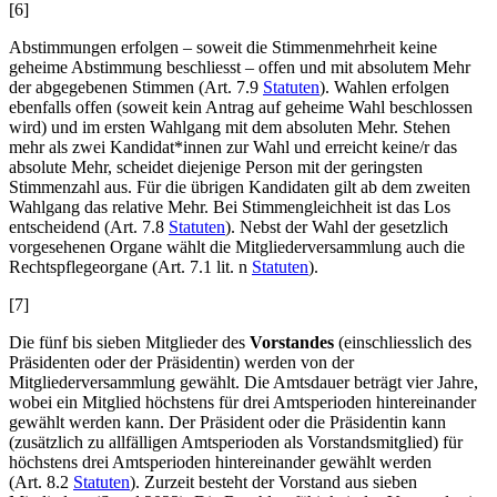
[6]
Abstimmungen erfolgen – soweit die Stimmenmehrheit keine
geheime Abstimmung beschliesst – offen und mit absolutem Mehr
der abgegebenen Stimmen (Art. 7.9
Statuten
). Wahlen erfolgen
ebenfalls offen (soweit kein Antrag auf geheime Wahl beschlossen
wird) und im ersten Wahlgang mit dem absoluten Mehr. Stehen
mehr als zwei Kandidat*innen zur Wahl und erreicht keine/r das
absolute Mehr, scheidet diejenige Person mit der geringsten
Stimmenzahl aus. Für die übrigen Kandidaten gilt ab dem zweiten
Wahlgang das relative Mehr. Bei Stimmengleichheit ist das Los
entscheidend (Art. 7.8
Statuten
). Nebst der Wahl der gesetzlich
vorgesehenen Organe wählt die Mitgliederversammlung auch die
Rechtspflegeorgane (Art. 7.1 lit. n
Statuten
).
[7]
Die fünf bis sieben Mitglieder des
Vorstandes
(einschliesslich des
Präsidenten oder der Präsidentin) werden von der
Mitgliederversammlung gewählt. Die Amtsdauer beträgt vier Jahre,
wobei ein Mitglied höchstens für drei Amtsperioden hintereinander
gewählt werden kann. Der Präsident oder die Präsidentin kann
(zusätzlich zu allfälligen Amtsperioden als Vorstandsmitglied) für
höchstens drei Amtsperioden hintereinander gewählt werden
(Art. 8.2
Statuten
). Zurzeit besteht der Vorstand aus sieben