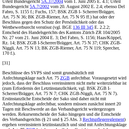
Urteil Bundesgericht
5A.37/2004
vom 1. Juni 2005 E. 4.1; Urteil
Bundesgericht
5A.7/2002
vom 20. August 2002 E. 2.4; ebenso
Del
Fabro
, S. 1155 f.;
Fuchs
, 157; BSK ZGB I-
Scherrer/Brägger
,
Art. 75 N 36; BK ZGB-
Riemer
, Art. 75 N 95 ff.) hat oder der
Beschluss gegen den Schutz der Persönlichkeit oder das
Wettbewerbsrecht verstösst (vgl. BGE
136 III 345
E. 2.2.2;
Entscheid des Handelsgerichts des Kantons Zürich ZR 104/2005
Nr. 27 vom 21. Juni 2004 E. 3;
Del Fabro
, S. 1156;
Haas/Köppel
,
Rz. 14; BSK ZGB I-
Scherrer/Brägger,
Art. 75 N 37; CHK ZGB-
Niggli
, Art. 75 N 13; BK ZGB-
Riemer
, Art. 75 N 119;
Sprecher
,
170 f.).
[31]
Beschlüsse des SVPS sind somit grundsätzlich mit
Anfechtungsklage nach Art. 75
ZGB
anfechtbar. Vorausgesetzt wird
jedoch, dass der Beschluss vereinsintern nicht mehr weiterziehbar ist
(zum Erfordernis der Letztinstanzlichkeit, vgl. BSK ZGB I-
Scherrer/Brägger
, Art. 75 N 7; CHK ZGB-
Niggli
, Art. 75 N 7).
Erstinstanzliche Entscheide der Sako sind daher nicht mit
Anfechtungsklage anfechtbar, sondern müssen zunächst innert 20
Tagen mit Beschwerde an das Verbandsgericht weitergezogen
werden. Rekursentscheide der Sako hingegen und die Entscheide
des Verbandsgerichts (§ 21 und § 25 Abs. 3
Rechtspflegereglement
)
ergehen vereinsintern letztinstanzlich und sind mit Anfechtungsklage