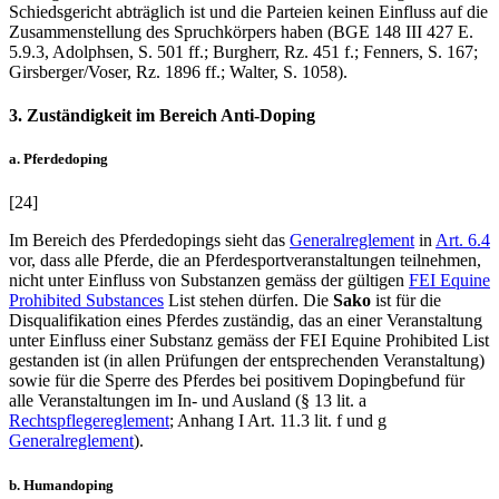
Schiedsgericht abträglich ist und die Parteien keinen Einfluss auf die
Zusammenstellung des Spruchkörpers haben (BGE 148 III 427 E.
5.9.3,
Adolphsen
, S. 501 ff.;
Burgherr
, Rz. 451 f.;
Fenners
, S. 167;
Girsberger/Voser
, Rz. 1896 ff.;
Walter
, S. 1058).
3. Zuständigkeit im Bereich Anti-Doping
a. Pferdedoping
[24]
Im Bereich des Pferdedopings sieht das
Generalreglement
in
Art. 6.4
vor, dass alle Pferde, die an Pferdesportveranstaltungen teilnehmen,
nicht unter Einfluss von Substanzen gemäss der gültigen
FEI Equine
Prohibited Substances
List stehen dürfen. Die
Sako
ist für die
Disqualifikation eines Pferdes zuständig, das an einer Veranstaltung
unter Einfluss einer Substanz gemäss der FEI Equine Prohibited List
gestanden ist (in allen Prüfungen der entsprechenden Veranstaltung)
sowie für die Sperre des Pferdes bei positivem Dopingbefund für
alle Veranstaltungen im In- und Ausland (§ 13 lit. a
Rechtspflegereglement
; Anhang I Art. 11.3 lit. f und g
Generalreglement
).
b. Humandoping