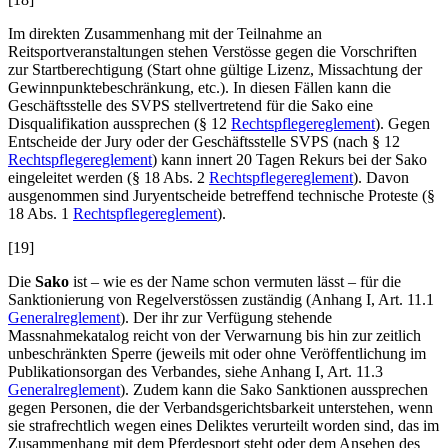
Im direkten Zusammenhang mit der Teilnahme an
Reitsportveranstaltungen stehen Verstösse gegen die Vorschriften
zur Startberechtigung (Start ohne gültige Lizenz, Missachtung der
Gewinnpunktebeschränkung, etc.). In diesen Fällen kann die
Geschäftsstelle des SVPS stellvertretend für die Sako eine
Disqualifikation aussprechen (§ 12
Rechtspflegereglement
). Gegen
Entscheide der Jury oder der Geschäftsstelle SVPS (nach § 12
Rechtspflegereglement
) kann innert 20 Tagen Rekurs bei der Sako
eingeleitet werden (§ 18 Abs. 2
Rechtspflegereglement
). Davon
ausgenommen sind Juryentscheide betreffend technische Proteste (§
18 Abs. 1
Rechtspflegereglement
).
[19]
Die
Sako
ist – wie es der Name schon vermuten lässt – für die
Sanktionierung von Regelverstössen zuständig (Anhang I, Art. 11.1
Generalreglement
). Der ihr zur Verfügung stehende
Massnahmekatalog reicht von der Verwarnung bis hin zur zeitlich
unbeschränkten Sperre (jeweils mit oder ohne Veröffentlichung im
Publikationsorgan des Verbandes, siehe Anhang I, Art. 11.3
Generalreglement
). Zudem kann die Sako Sanktionen aussprechen
gegen Personen, die der Verbandsgerichtsbarkeit unterstehen, wenn
sie strafrechtlich wegen eines Deliktes verurteilt worden sind, das im
Zusammenhang mit dem Pferdesport steht oder dem Ansehen des