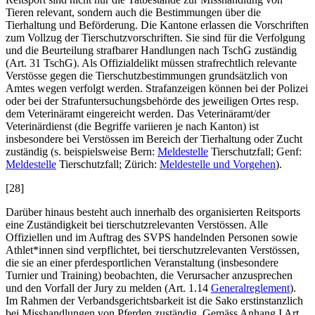
Tieren relevant, sondern auch die Bestimmungen über die
Tierhaltung und Beförderung. Die Kantone erlassen die Vorschriften
zum Vollzug der Tierschutzvorschriften. Sie sind für die Verfolgung
und die Beurteilung strafbarer Handlungen nach TschG zuständig
(Art. 31 TschG). Als Offizialdelikt müssen strafrechtlich relevante
Verstösse gegen die Tierschutzbestimmungen grundsätzlich von
Amtes wegen verfolgt werden. Strafanzeigen können bei der Polizei
oder bei der Strafuntersuchungsbehörde des jeweiligen Ortes resp.
dem Veterinäramt eingereicht werden. Das Veterinäramt/der
Veterinärdienst (die Begriffe variieren je nach Kanton) ist
insbesondere bei Verstössen im Bereich der Tierhaltung oder Zucht
zuständig (s. beispielsweise Bern:
Meldestelle
Tierschutzfall; Genf:
Meldestelle
Tierschutzfall; Zürich:
Meldestelle und Vorgehen
).
[28]
Darüber hinaus besteht auch innerhalb des organisierten Reitsports
eine Zuständigkeit bei tierschutzrelevanten Verstössen. Alle
Offiziellen und im Auftrag des SVPS handelnden Personen sowie
Athlet*innen sind verpflichtet, bei tierschutzrelevanten Verstössen,
die sie an einer pferdesportlichen Veranstaltung (insbesondere
Turnier und Training) beobachten, die Verursacher anzusprechen
und den Vorfall der Jury zu melden (Art. 1.14
Generalreglement
).
Im Rahmen der Verbandsgerichtsbarkeit ist die Sako erstinstanzlich
bei Misshandlungen von Pferden zuständig. Gemäss Anhang I Art.