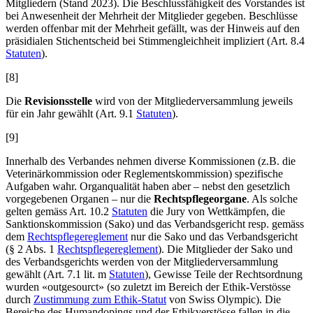
Mitgliedern (Stand 2023). Die Beschlussfähigkeit des Vorstandes ist
bei Anwesenheit der Mehrheit der Mitglieder gegeben. Beschlüsse
werden offenbar mit der Mehrheit gefällt, was der Hinweis auf den
präsidialen Stichentscheid bei Stimmengleichheit impliziert (Art. 8.4
Statuten
).
[8]
Die
Revisionsstelle
wird von der Mitgliederversammlung jeweils
für ein Jahr gewählt (Art. 9.1
Statuten
).
[9]
Innerhalb des Verbandes nehmen diverse Kommissionen (z.B. die
Veterinärkommission oder Reglementskommission) spezifische
Aufgaben wahr. Organqualität haben aber – nebst den gesetzlich
vorgegebenen Organen – nur die
Rechtspflegeorgane
. Als solche
gelten gemäss Art. 10.2
Statuten
die Jury von Wettkämpfen, die
Sanktionskommission (Sako) und das Verbandsgericht resp. gemäss
dem
Rechtspflegereglement
nur die Sako und das Verbandsgericht
(§ 2 Abs. 1
Rechtspflegereglement
). Die Mitglieder der Sako und
des Verbandsgerichts werden von der Mitgliederversammlung
gewählt (Art. 7.1 lit. m
Statuten
), Gewisse Teile der Rechtsordnung
wurden «outgesourct» (so zuletzt im Bereich der Ethik-Verstösse
durch
Zustimmung zum Ethik-Statut
von Swiss Olympic). Die
Bereiche des Humandopings und der Ethikverstösse fallen in die