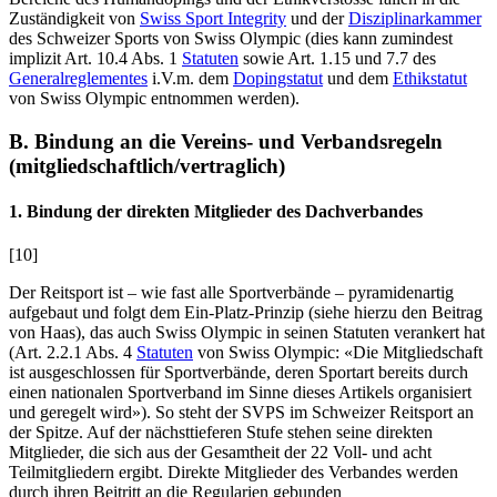
Zuständigkeit von
Swiss Sport Integrity
und der
Disziplinarkammer
des Schweizer Sports von Swiss Olympic (dies kann zumindest
implizit Art. 10.4 Abs. 1
Statuten
sowie Art. 1.15 und 7.7 des
Generalreglementes
i.V.m. dem
Dopingstatut
und dem
Ethikstatut
von Swiss Olympic entnommen werden).
B. Bindung an die Vereins- und Verbandsregeln
(mitgliedschaftlich/vertraglich)
1. Bindung der direkten Mitglieder des Dachverbandes
[10]
Der Reitsport ist – wie fast alle Sportverbände – pyramidenartig
aufgebaut und folgt dem Ein-Platz-Prinzip (siehe hierzu den Beitrag
von
Haas
), das auch Swiss Olympic in seinen Statuten verankert hat
(Art. 2.2.1 Abs. 4
Statuten
von Swiss Olympic: «Die Mitgliedschaft
ist ausgeschlossen für Sportverbände, deren Sportart bereits durch
einen nationalen Sportverband im Sinne dieses Artikels organisiert
und geregelt wird»). So steht der SVPS im Schweizer Reitsport an
der Spitze. Auf der nächsttieferen Stufe stehen seine direkten
Mitglieder, die sich aus der Gesamtheit der 22 Voll- und acht
Teilmitgliedern ergibt. Direkte Mitglieder des Verbandes werden
durch ihren Beitritt an die Regularien gebunden