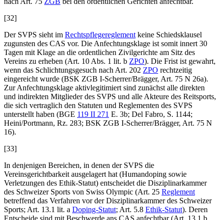
nach Art. 75
ZGB
bei den ordentlichen Gerichten anfechtbar.
[32]
Der SVPS sieht im
Rechtspflegereglement
keine Schiedsklausel
zugunsten des CAS vor. Die Anfechtungsklage ist somit innert 30
Tagen mit Klage an die ordentlichen Zivilgerichte am Sitz des
Vereins zu erheben (Art. 10 Abs. 1 lit. b
ZPO
). Die Frist ist gewahrt,
wenn das Schlichtungsgesuch nach Art. 202
ZPO
rechtzeitig
eingereicht wurde (BSK ZGB I-
Scherrer/Brägger
, Art. 75 N 26a).
Zur Anfechtungsklage aktivlegitimiert sind zunächst alle direkten
und indirekten Mitglieder des SVPS und alle Akteure des Reitsports,
die sich vertraglich den Statuten und Reglementen des SVPS
unterstellt haben (BGE
119 II 271
E. 3b;
Del Fabro
, S. 1144;
Heini/Portmann
, Rz. 283; BSK ZGB I-
Scherrer/Brägger
, Art. 75 N
16).
[33]
In denjenigen Bereichen, in denen der SVPS die
Vereinsgerichtbarkeit ausgelagert hat (Humandoping sowie
Verletzungen des Ethik-Statut) entscheidet die Disziplinarkammer
des Schweizer Sports von Swiss Olympic (Art. 25
Reglement
betreffend das Verfahren vor der Disziplinarkammer des Schweizer
Sports; Art. 13.1 lit. a
Doping-Statut
; Art. 5.8
Ethik-Statut
). Deren
Entscheide sind mit Beschwerde ans CAS anfechtbar (Art. 13.1 b