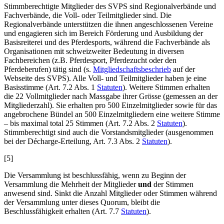
Stimmberechtigte Mitglieder des SVPS sind Regionalverbände und
Fachverbände, die Voll- oder Teilmitglieder sind. Die
Regionalverbände unterstützen die ihnen angeschlossenen Vereine
und engagieren sich im Bereich Förderung und Ausbildung der
Basisreiterei und des Pferdesports, während die Fachverbände als
Organisationen mit schweizweiter Bedeutung in diversen
Fachbereichen (z.B. Pferdesport, Pferdezucht oder den
Pferdeberufen) tätig sind (s.
Mitgliedschaftsbeschrieb
auf der
Webseite des SVPS). Alle Voll- und Teilmitglieder haben je eine
Basisstimme (Art. 7.2 Abs. 1
Statuten
). Weitere Stimmen erhalten
die 22 Vollmitglieder nach Massgabe ihrer Grösse (gemessen an der
Mitgliederzahl). Sie erhalten pro 500 Einzelmitglieder sowie für das
angebrochene Bündel an 500 Einzelmitgliedern eine weitere Stimme
– bis maximal total 25 Stimmen (Art. 7.2 Abs. 2
Statuten
).
Stimmberechtigt sind auch die Vorstandsmitglieder (ausgenommen
bei der Décharge-Erteilung, Art. 7.3 Abs. 2
Statuten
).
[5]
Die Versammlung ist beschlussfähig, wenn zu Beginn der
Versammlung die Mehrheit der Mitglieder
und
der Stimmen
anwesend sind. Sinkt die Anzahl Mitglieder oder Stimmen während
der Versammlung unter dieses Quorum, bleibt die
Beschlussfähigkeit erhalten (Art. 7.7
Statuten
).