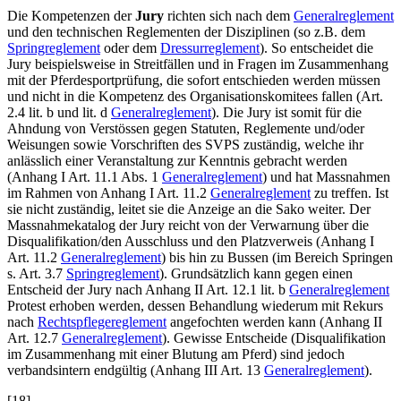
Die Kompetenzen der
Jury
richten sich nach dem
Generalreglement
und den technischen Reglementen der Disziplinen (so z.B. dem
Springreglement
oder dem
Dressurreglement
). So entscheidet die
Jury beispielsweise in Streitfällen und in Fragen im Zusammenhang
mit der Pferdesportprüfung, die sofort entschieden werden müssen
und nicht in die Kompetenz des Organisationskomitees fallen (Art.
2.4 lit. b und lit. d
Generalreglement
). Die Jury ist somit für die
Ahndung von Verstössen gegen Statuten, Reglemente und/oder
Weisungen sowie Vorschriften des SVPS zuständig, welche ihr
anlässlich einer Veranstaltung zur Kenntnis gebracht werden
(Anhang I Art. 11.1 Abs. 1
Generalreglement
) und hat Massnahmen
im Rahmen von Anhang I Art. 11.2
Generalreglement
zu treffen. Ist
sie nicht zuständig, leitet sie die Anzeige an die Sako weiter. Der
Massnahmekatalog der Jury reicht von der Verwarnung über die
Disqualifikation/den Ausschluss und den Platzverweis (Anhang I
Art. 11.2
Generalreglement
) bis hin zu Bussen (im Bereich Springen
s. Art. 3.7
Springreglement
). Grundsätzlich kann gegen einen
Entscheid der Jury nach Anhang II Art. 12.1 lit. b
Generalreglement
Protest erhoben werden, dessen Behandlung wiederum mit Rekurs
nach
Rechtspflegereglement
angefochten werden kann (Anhang II
Art. 12.7
Generalreglement
). Gewisse Entscheide (Disqualifikation
im Zusammenhang mit einer Blutung am Pferd) sind jedoch
verbandsintern endgültig (Anhang III Art. 13
Generalreglement
).
[18]