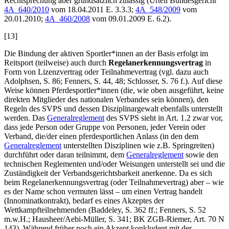
Rechtsprechung aber grundsätzlich zulässig (Urteil Bundesgericht
4A_640/2010
vom 18.04.2011 E. 3.3.3;
4A_548/2009
vom
20.01.2010;
4A_460/2008
vom 09.01.2009 E. 6.2).
[13]
Die Bindung der aktiven Sportler*innen an der Basis erfolgt im
Reitsport (teilweise) auch durch
Regelanerkennungsvertrag
in
Form von Lizenzvertrag oder Teilnahmevertrag (vgl. dazu auch
Adolphsen
, S. 86;
Fenners
, S. 44, 48;
Schlosser
,
S. 76 f.). Auf diese
Weise können Pferdesportler*innen (die, wie oben ausgeführt, keine
direkten Mitglieder des nationalen Verbandes sein können), den
Regeln des SVPS und dessen Disziplinargewalt ebenfalls unterstellt
werden. Das
Generalreglement
des SVPS sieht in Art. 1.2 zwar vor,
dass jede Person oder Gruppe von Personen, jeder Verein oder
Verband, die/der einen pferdesportlichen Anlass (in den dem
Generalreglement
unterstellten Disziplinen wie z.B. Springreiten)
durchführt oder daran teilnimmt, dem
Generalreglement
sowie den
technischen Reglementen und/oder Weisungen unterstellt sei und die
Zuständigkeit der Verbandsgerichtsbarkeit anerkenne. Da es sich
beim Regelanerkennungsvertrag (oder Teilnahmevertrag) aber – wie
es der Name schon vermuten lässt – um einen Vertrag handelt
(Innominatkontrakt), bedarf es eines Akzeptes der
Wettkampfteilnehmenden (
Baddeley
, S. 362 ff.;
Fenners
, S. 52
m.w.H.;
Hausheer/Aebi-Müller
, S. 341; BK ZGB-
Riemer
, Art. 70 N
143). Während früher noch ein Akzept konkludent mit der