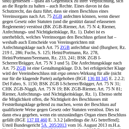
sind) geniessen – quasi als Gegenstück zu ihrer Verpflichtung, sich
an die Regeln zu halten – auch Rechte. Eines davon ist das
Schutzrecht, das dazu führt, dass sie einen Beschluss eines
Vereinsorgans nach Art. 75
ZGB
anfechten können, wenn dieser
gegen Gesetz oder Statuten (und die gestützt darauf erlassenen
Reglemente) verstösst (BK ZGB-
Riemer
, Art. 75 N 4;
Riemer
,
Anfechtungs- und Nichtigkeitsklage, Rz. 1). Dabei ist es
unerheblich, welches Vereinsorgan den Beschluss gefasst hat –
weshalb auch Entscheide von Vereinsgerichten mit
Anfechtungsklage nach Art. 75
ZGB
anfechtbar sind (
Burgherr
, Rz.
219 f., 286;
Fuchs
, S. 125;
Heini/Portmann
, Rz. 278,
Heini/Portmann/Seemann
, Rz. 233, 241; BSK ZGB I-
Scherrer/Brägger
, Art. 75
N 3 und 5). Die Anfechtungsklage nach
Art. 75
ZGB
ist eine Gestaltungsklage. D.h. bei erfolgreicher Klage
wird der Vereinsbeschluss mit
erga omnes
-Wirkung für alle (nicht
nur für die klagende Partei) aufgehoben (BGE
136 III 345
E. 2.2.2;
Del Fabro
, S. 1150; BSK ZGB I-
Scherrer/Brägger
, Art. 75 N 31;
CHK ZGB-
Niggli
, Art. 75 N 19; BK ZGB-
Riemer
, Art. 75 N 81;
Riemer
, Anfechtungs- und Nichtigkeitsklage, Rz. 1). Ebenso steht
die Möglichkeit offen, die Nichtigkeit des Beschlusses mit
Feststellungsklage geltend zu machen, wenn der Beschluss auf
qualifizierte Weise gegen Gesetz oder Statuten verstösst. Dies ist
dann etwa gegeben, wenn ein unzuständiges Organ einen Beschluss
gefällt (BGE
137 III 460
E. 3.3.2 [allerdings die AG betreffend];
Urteil Bundesgericht
5A_205/2013
vom 16. August 2013 m.H.a.