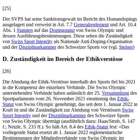
[25]
Der SVPS hat seine Sanktionsgewalt im Bericht des Humandopings
ausgelagert und verweist in Art. 7.7
Generalreglement
und Art. 10.4
Abs. 1
Statuten
auf das
Dopingstatut
von Swiss Olympic und
dessen Ausführungsbestimmungen. Diese sehen die Zuständigkeit
von
Swiss Sport Integrity
als Nationale Anti-Doping-Organisation
und der
Disziplinarkammer
des Schweizer Sports vor (vgl.
Steiner
)
D. Zuständigkeit im Bereich der Ethikverstösse
[26]
Die Ahndung der Ethik-Verstösse innerhalb des Sports fiel bis 2021
in die Kompetenz der einzelnen Verbände. Die Swiss Olympic
unterstehenden Verbände haben anlässlich der 25.
Versammlung
des
Sportparlaments vom 26. November 2021 einstimmig das
Ethik-
Statut
von Swiss Olympic genehmigt, das seit dem 1. Januar 2022 in
Kraft ist und die Zuständigkeit zur Ahndung von Verstössen
Swiss
Sport Integrity
und der
Disziplinarkammer
des Schweizer Sports
von Swiss Olympic überträgt (ausführlich dazu:
Haas/Strub
, S. 147
f.;
Netzle
, S. 233 ff.). So hält Art. 8.4 des
Ethik-Statut
fest: «Das
vorliegende Statut ersetzt ab 1. Januar 2022 reglementarische
Bestimmungen der Mitgliedsverbände von Swiss Olympic im