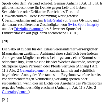
Sports oder dem Verband schadet. Gemäss Anhang I Art. 11.3 lit. h
gilt dies insbesondere für Delikte gegen Leib und Leben,
Sexualdelikte oder Delikte im Bereich des Tier- und
Umweltschutzes. Diese Bestimmung weist gewisse
Überschneidungen mit dem
Ethik-Statut
von Swiss Olympic und
der daraus resultierenden Zuständigkeit von
Swiss Sport Integrity
und der
Disziplinarkammer
des Schweizer Sports bei
Ethikverstössen auf (vgl. dazu nachstehend Rz. 26).
[20]
Die Sako ist zudem für den Erlass vereinsinterner
vorsorglicher
Massnahmen
zuständig: Aufgrund eines schriftlich begründeten
Antrages von Mitgliedern eines Leitungsteams, einer Kommission
oder einer Jury, kann sie eine bis vier Wochen dauernde, sofortige
Startsperre gegen Personen oder Pferde verfügen (Anhang I Art.
11.3 Abs. 2
Generalreglement
). Zudem kann sie auf schriftlich
begründeten Antrag des Vorstandes hin Regelunterworfene bereits
vor der rechtkräftigen Verurteilung vorläufig sperren oder
suspendieren, wenn dies im Lichte des Ansehens des Pferdesportes
resp. des Verbandes nötig erscheint (Anhang I, Art. 11.3 Abs. 2
Generalreglement
).
[21]