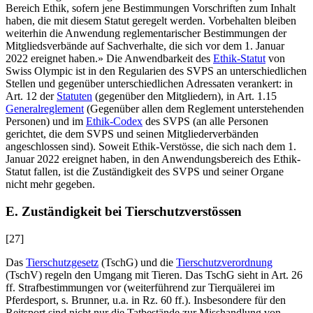
Bereich Ethik, sofern jene Bestimmungen Vorschriften zum Inhalt
haben, die mit diesem Statut geregelt werden. Vorbehalten bleiben
weiterhin die Anwendung reglementarischer Bestimmungen der
Mitgliedsverbände auf Sachverhalte, die sich vor dem 1. Januar
2022 ereignet haben.» Die Anwendbarkeit des
Ethik-Statut
von
Swiss Olympic ist in den Regularien des SVPS an unterschiedlichen
Stellen und gegenüber unterschiedlichen Adressaten verankert: in
Art. 12 der
Statuten
(gegenüber den Mitgliedern), in Art. 1.15
Generalreglement
(Gegenüber allen dem Reglement unterstehenden
Personen) und im
Ethik-Codex
des SVPS (an alle Personen
gerichtet, die dem SVPS und seinen Mitgliederverbänden
angeschlossen sind). Soweit Ethik-Verstösse, die sich nach dem 1.
Januar 2022 ereignet haben, in den Anwendungsbereich des Ethik-
Statut fallen, ist die Zuständigkeit des SVPS und seiner Organe
nicht mehr gegeben.
E. Zuständigkeit bei Tierschutzverstössen
[27]
Das
Tierschutzgesetz
(TschG) und die
Tierschutzverordnung
(TschV) regeln den Umgang mit Tieren. Das TschG sieht in Art. 26
ff. Strafbestimmungen vor (weiterführend zur Tierquälerei im
Pferdesport, s.
Brunner
, u.a. in Rz. 60 ff.). Insbesondere für den
Reitsport sind nicht nur die Tatbestände zur Misshandlung von