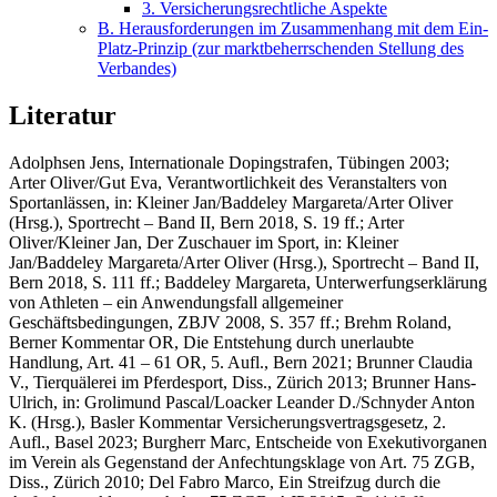
3. Versicherungsrechtliche Aspekte
B. Herausforderungen im Zusammenhang mit dem Ein-
Platz-Prinzip (zur marktbeherrschenden Stellung des
Verbandes)
Literatur
Adolphsen Jens,
Internationale Dopingstrafen, Tübingen 2003
;
Arter Oliver/Gut Eva,
Verantwortlichkeit des Veranstalters von
Sportanlässen, in: Kleiner Jan/Baddeley Margareta/Arter Oliver
(Hrsg.), Sportrecht – Band II, Bern 2018, S. 19 ff.;
Arter
Oliver/Kleiner Jan,
Der Zuschauer im Sport, in: Kleiner
Jan/Baddeley Margareta/Arter Oliver (Hrsg.), Sportrecht – Band II,
Bern 2018, S. 111 ff.;
Baddeley Margareta,
Unterwerfungserklärung
von Athleten – ein Anwendungsfall allgemeiner
Geschäftsbedingungen, ZBJV 2008, S. 357 ff
.; Brehm Roland,
Berner Kommentar OR, Die Entstehung durch unerlaubte
Handlung, Art. 41 – 61 OR, 5. Aufl., Bern 2021;
Brunner Claudia
V.,
Tierquälerei im Pferdesport, Diss., Zürich 2013;
Brunner Hans-
Ulrich
, in: Grolimund Pascal/Loacker Leander D./Schnyder Anton
K. (Hrsg.), Basler Kommentar Versicherungsvertragsgesetz, 2.
Aufl., Basel 2023;
Burgherr Marc,
Entscheide von Exekutivorganen
im Verein als Gegenstand der Anfechtungsklage von Art. 75 ZGB,
Diss., Zürich 2010;
Del Fabro Marco
, Ein Streifzug durch die