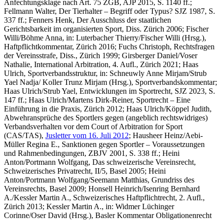
Anfechtungsklage nach Art. 75 ZGB, AJP 2015, S. 1140 ff.;
Fellmann Walter,
Der Tierhalter – Begriff oder Typus? SJZ 1987, S.
337 ff.;
Fenners Henk,
Der Ausschluss der staatlichen
Gerichtsbarkeit im organisierten Sport, Diss. Zürich 2006
;
Fischer
Willi/Böhme Anna
, in: Luterbacher Thierry/Fischer Willi (Hrsg.),
Haftpflichtkommentar, Zürich 2016;
Fuchs Christoph,
Rechtsfragen
der Vereinsstrafe, Diss., Zürich 1999;
Girsberger Daniel/Voser
Nathalie
, International Arbitration, 4. Aufl., Zürich 2021;
Haas
Ulrich
, Sportverbandsstruktur, in: Schneuwly Anne Mirjam/Strub
Yael Nadja/ Koller Trunz Mirjam (Hrsg.), Sportverbandskommentar
;
Haas Ulrich/Strub Yael,
Entwicklungen im Sportrecht, SJZ 2023, S.
147 ff.;
Haas Ulrich/Martens Dirk-Reiner,
Sportrecht – Eine
Einführung in die Praxis, Zürich 2012;
Haas Ulrich/Köppel Judith,
Abwehransprüche des Sportlers gegen (angeblich rechtswidriges)
Verbandsverhalten vor dem Court of Arbitration for Sport
(CAS/TAS),
Jusletter vom 16. Juli 2012
;
Hausheer Heinz/Aebi-
Müller Regina E
., Sanktionen gegen Sportler – Voraussetzungen
und Rahmenbedingungen, ZBJV 2001, S. 338 ff.;
Heini
Anton/Portmann Wolfgang
, Das schweizerische Vereinsrecht,
Schweizerisches Privatrecht, II/5, Basel 2005;
Heini
Anton/Portmann Wolfgang/Seemann Matthias,
Grundriss des
Vereinsrechts, Basel 2009;
Honsell Heinrich/Isenring Bernhard
A./Kessler
Martin A
., Schweizerisches Haftpflichtrecht, 2. Aufl.,
Zürich 2013;
Kessler
Martin A
., in: Widmer Lüchinger
Corinne/Oser David (Hrsg.), Basler Kommentar Obligationenrecht