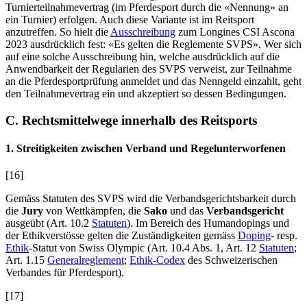
Turnierteilnahmevertrag (im Pferdesport durch die «Nennung» an
ein Turnier) erfolgen. Auch diese Variante ist im Reitsport
anzutreffen. So hielt die
Ausschreibung
zum Longines CSI Ascona
2023 ausdrücklich fest: «Es gelten die Reglemente SVPS». Wer sich
auf eine solche Ausschreibung hin, welche ausdrücklich auf die
Anwendbarkeit der Regularien des SVPS verweist, zur Teilnahme
an die Pferdesportprüfung anmeldet und das Nenngeld einzahlt, geht
den Teilnahmevertrag ein und akzeptiert so dessen Bedingungen.
C. Rechtsmittelwege innerhalb des Reitsports
1. Streitigkeiten zwischen Verband und Regelunterworfenen
[16]
Gemäss Statuten des SVPS wird die Verbandsgerichtsbarkeit durch
die
Jury
von Wettkämpfen, die
Sako
und das
Verbandsgericht
ausgeübt (Art. 10.2
Statuten
). Im Bereich des Humandopings und
der Ethikverstösse gelten die Zuständigkeiten gemäss
Doping
- resp.
Ethik
-Statut von Swiss Olympic (Art. 10.4 Abs. 1, Art. 12
Statuten
;
Art. 1.15
Generalreglement
;
Ethik-Codex
des Schweizerischen
Verbandes für Pferdesport).
[17]