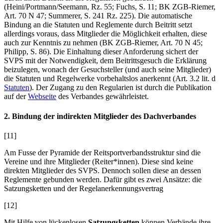
(
Heini/Portmann/Seemann
, Rz. 55;
Fuchs
, S. 11; BK ZGB-
Riemer
,
Art. 70 N 47;
Summerer
, S. 241 Rz. 225). Die automatische
Bindung an die Statuten und Reglemente durch Beitritt setzt
allerdings voraus, dass Mitglieder die Möglichkeit erhalten, diese
auch zur Kenntnis zu nehmen (BK ZGB-
Riemer
, Art. 70 N 45;
Philipp
, S. 86). Die Einhaltung dieser Anforderung sichert der
SVPS mit der Notwendigkeit, dem Beitrittsgesuch die Erklärung
beizulegen, wonach der Gesuchsteller (und auch seine Mitglieder)
die Statuten und Regelwerke vorbehaltslos anerkennt (Art. 3.2 lit. d
Statuten
). Der Zugang zu den Regularien ist durch die Publikation
auf der
Webseite
des Verbandes gewährleistet.
2. Bindung der indirekten Mitglieder des Dachverbandes
[11]
Am Fusse der Pyramide der Reitsportverbandsstruktur sind die
Vereine und ihre Mitglieder (Reiter*innen). Diese sind keine
direkten Mitglieder des SVPS. Dennoch sollen diese an dessen
Reglemente gebunden werden. Dafür gibt es zwei Ansätze: die
Satzungsketten und der Regelanerkennungsvertrag
[12]
Mit Hilfe von lückenlosen
Satzungsketten
können Verbände ihre