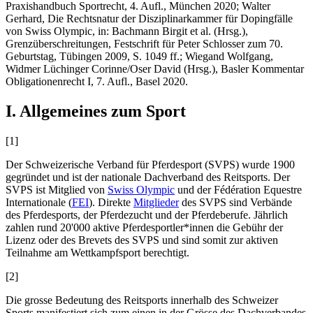
Praxishandbuch Sportrecht, 4. Aufl., München 2020;
Walter
Gerhard
, Die Rechtsnatur der Disziplinarkammer für Dopingfälle
von Swiss Olympic, in: Bachmann Birgit et al. (Hrsg.),
Grenzüberschreitungen, Festschrift für Peter Schlosser zum 70.
Geburtstag, Tübingen 2009, S. 1049 ff.;
Wiegand Wolfgang
,
Widmer Lüchinger Corinne/Oser David (Hrsg.), Basler Kommentar
Obligationenrecht I, 7. Aufl., Basel 2020.
I. Allgemeines zum Sport
[1]
Der Schweizerische Verband für Pferdesport (SVPS) wurde 1900
gegründet und ist der nationale Dachverband des Reitsports. Der
SVPS ist Mitglied von
Swiss Olympic
und der Fédération Equestre
Internationale (
FEI
). Direkte
Mitglieder
des SVPS sind Verbände
des Pferdesports, der Pferdezucht und der Pferdeberufe. Jährlich
zahlen rund 20'000 aktive Pferdesportler*innen die Gebühr der
Lizenz oder des Brevets des SVPS und sind somit zur aktiven
Teilnahme am Wettkampfsport berechtigt.
[2]
Die grosse Bedeutung des Reitsports innerhalb des Schweizer
Sports manifestiert sich zum einen in der Grösse des Dachverbandes