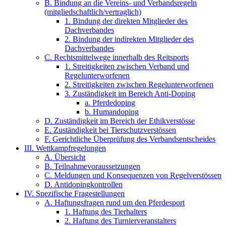
B. Bindung an die Vereins- und Verbandsregeln
(mitgliedschaftlich/vertraglich)
1. Bindung der direkten Mitglieder des
Dachverbandes
2. Bindung der indirekten Mitglieder des
Dachverbandes
C. Rechtsmittelwege innerhalb des Reitsports
1. Streitigkeiten zwischen Verband und
Regelunterworfenen
2. Streitigkeiten zwischen Regelunterworfenen
3. Zuständigkeit im Bereich Anti-Doping
a. Pferdedoping
b. Humandoping
D. Zuständigkeit im Bereich der Ethikverstösse
E. Zuständigkeit bei Tierschutzverstössen
F. Gerichtliche Überprüfung des Verbandsentscheides
III. Wettkampfregelungen
A. Übersicht
B. Teilnahmevoraussetzungen
C. Meldungen und Konsequenzen von Regelverstössen
D. Antidopingkontrollen
IV. Spezifische Fragestellungen
A. Haftungsfragen rund um den Pferdesport
1. Haftung des Tierhalters
2. Haftung des Turnierveranstalters