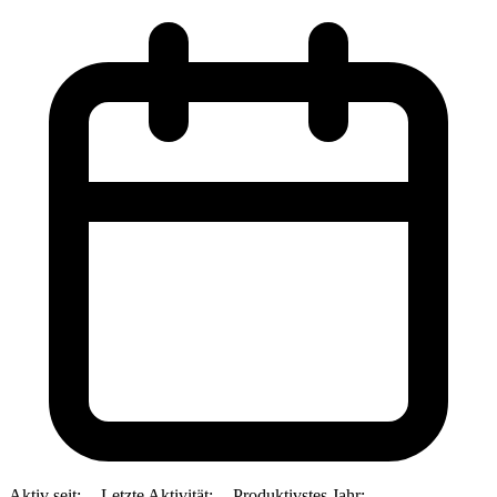
Aktiv seit:
--
Letzte Aktivität:
--
Produktivstes Jahr:
--