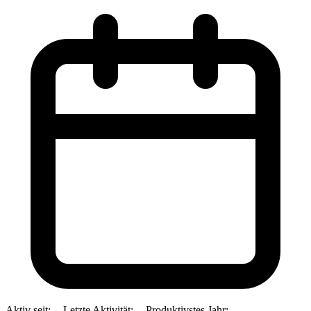
Aktiv seit:
--
Letzte Aktivität:
--
Produktivstes Jahr:
--